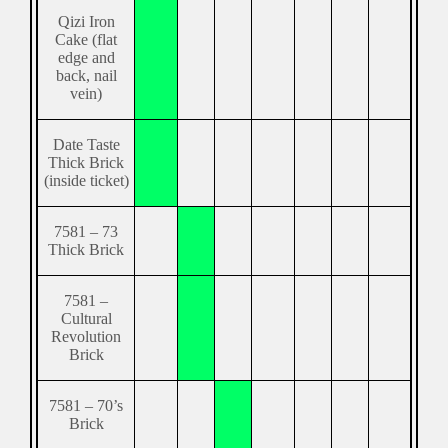
Qizi Iron
Cake (flat
edge and
back, nail
vein)
Date Taste
Thick Brick
(inside ticket)
7581 – 73
Thick Brick
7581 –
Cultural
Revolution
Brick
7581 – 70’s
Brick