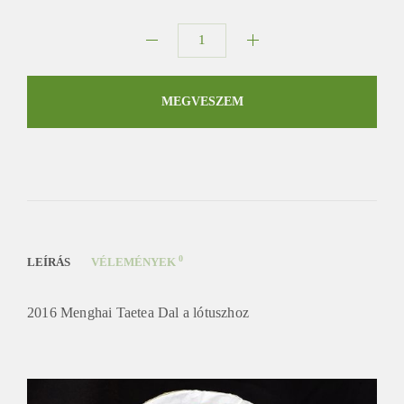
2016
Menghai
Taetea
MEGVESZEM
Dal
a
lótuszhoz
mennyiség
0
LEÍRÁS
VÉLEMÉNYEK
2016 Menghai Taetea Dal a lótuszhoz