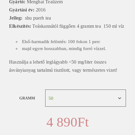
Gyártó:
Menghai Teaüzem
Gyártási év:
2016
Jelleg:
shu puerh tea
Elkészítés:
Teáskannától függően 4 gramm tea 150 ml víz
Első-harmadik felöntés: 100 fokon 1 perc
majd egyre hosszabban, mindig forró vízzel.
Használja a lehető leglágyabb <50 mg/liter összes
ásványianyag tartalmú tisztított, vagy természetes vizet!
GRAMM
4 890
Ft