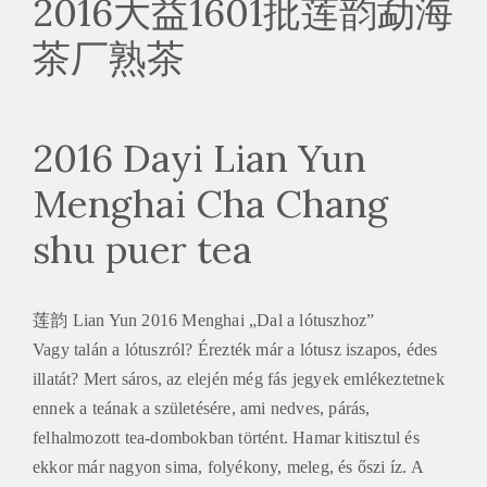
2016大益1601批莲韵勐海
茶厂熟茶
2016 Dayi Lian Yun
Menghai Cha Chang
shu puer tea
莲韵 Lian Yun 2016 Menghai „Dal a lótuszhoz”
Vagy talán a lótuszról? Érezték már a lótusz iszapos, édes
illatát? Mert sáros, az elején még fás jegyek emlékeztetnek
ennek a teának a születésére, ami nedves, párás,
felhalmozott tea-dombokban történt. Hamar kitisztul és
ekkor már nagyon sima, folyékony, meleg, és őszi íz. A