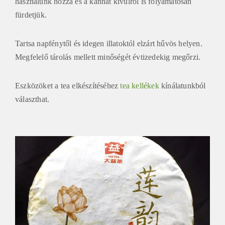
használunk hozzá és a kannát kívülről is folyamatosan
fürdetjük.
Tartsa napfénytől és idegen illatoktól elzárt hűvös helyen.
Megfelelő tárolás mellett minőségét évtizedekig megőrzi.
Eszközöket a tea elkészítéséhez
tea kellékek
kínálatunkból
választhat.