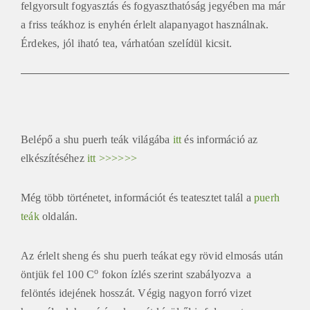
felgyorsult fogyasztás és fogyaszthatóság jegyében ma már
a friss teákhoz is enyhén érlelt alapanyagot használnak.
Érdekes, jól iható tea, várhatóan szelídül kicsit.
Belépő a shu puerh teák világába
itt
és információ az
elkészítéséhez
itt >>>>>>
Még több történetet, információt és teatesztet talál a
puerh
teák
oldalán.
Az érlelt sheng és shu puerh teákat egy rövid elmosás után
o
öntjük fel 100 C
fokon ízlés szerint szabályozva a
felöntés idejének hosszát. Végig nagyon forró vizet