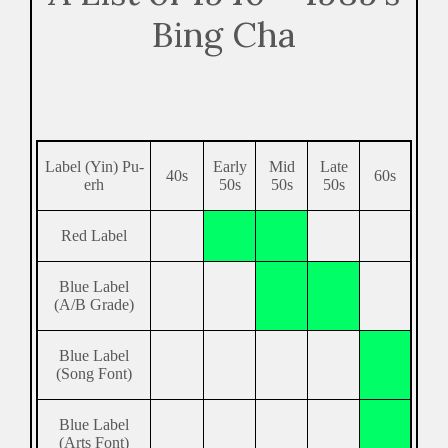
Bing Cha
Label (Yin) Pu-
Early
Mid
Late
40s
60s
erh
50s
50s
50s
Red Label
Blue Label
(A/B Grade)
Blue Label
(Song Font)
Blue Label
(Arts Font)