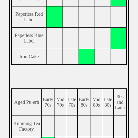
Paperless Red
Label
Paperless Blue
Label
Iron Cake
90s
Early
Mid
Late
Early
Mid
Late
Aged Pu-erh
and
70s
70s
70s
80s
80s
80s
Later
Kunming Tea
Factory