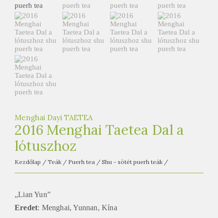
e
t
e
a
h
á
z
Menghai Dayi TAETEA
2016 Menghai Taetea Dal a
lótuszhoz
Kezdőlap
/
Teák
/
Puerh tea
/
Shu - sötét puerh teák
/
„Lian Yun”
Eredet
: Menghai, Yunnan, Kína