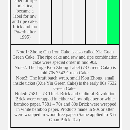
label for ripe
brick tea,
became a
label for raw
and ripe cake,
brick and tuo
Pu-erh after
1995)
Note1: Zhong Cha Iron Cake is also called Xia Guan
Green Cake. The ripe cake and raw and ripe combination
cake were special order in mid 90s.
Note2: The large Kou Zhong Label (73 Green Cake) is
mid 70s 7542 Green Cake.
Note3: The kraft batch wrap, small Kou Zhong, small
inside ticket (Xue Yin Green Cake) is the early 80s 7532
Green Cake.
Note4: 7581 – 73 Thick Brick and Cultural Revolution
Brick were wrapped in either yellow oilpaper or white
bamboo paper. 7581 – 70s and 80s Brick were wrapped
in white bamboo paper. Products made in 90s or after
were wrapped in wood free paper (Same applied to Xia
Guan Brick Tea).