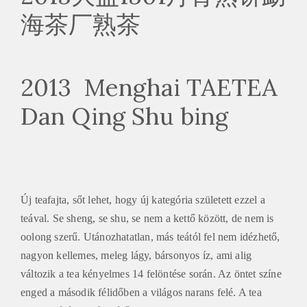
海茶厂熟茶
2013 Menghai TAETEA
Dan Qing Shu bing
Új teafajta, sőt lehet, hogy új kategória született ezzel a
teával. Se sheng, se shu, se nem a kettő között, de nem is
oolong szerű. Utánozhatatlan, más teától fel nem idézhető,
nagyon kellemes, meleg lágy, bársonyos íz, ami alig
változik a tea kényelmes 14 felöntése során. Az öntet színe
enged a második félidőben a világos narans felé. A tea