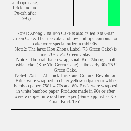
and ripe cake,
brick and tuo
Pu-erh after
1995)
Note1: Zhong Cha Iron Cake is also called Xia Guan
Green Cake. The ripe cake and raw and ripe combination
cake were special order in mid 90s.
Note2: The large Kou Zhong Label (73 Green Cake) is
mid 70s 7542 Green Cake.
Note3: The kraft batch wrap, small Kou Zhong, small
inside ticket (Xue Yin Green Cake) is the early 80s 7532
Green Cake.
Note4: 7581 – 73 Thick Brick and Cultural Revolution
Brick were wrapped in either yellow oilpaper or white
bamboo paper. 7581 – 70s and 80s Brick were wrapped
in white bamboo paper. Products made in 90s or after
were wrapped in wood free paper (Same applied to Xia
Guan Brick Tea).