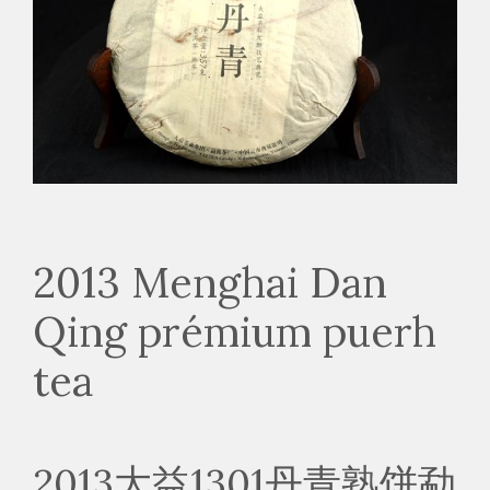
2013 Menghai Dan
Qing prémium puerh
tea
2013大益1301丹青熟饼勐