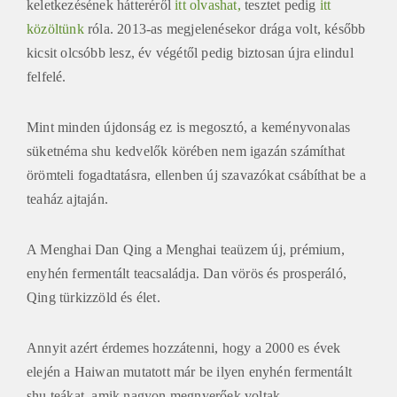
keletkezésének hátteréről
itt olvashat,
tesztet pedig
itt
közöltünk
róla. 2013-as megjelenésekor drága volt, később
kicsit olcsóbb lesz, év végétől pedig biztosan újra elindul
felfelé.
Mint minden újdonság ez is megosztó, a keményvonalas
süketnéma shu kedvelők körében nem igazán számíthat
örömteli fogadtatásra, ellenben új szavazókat csábíthat be a
teaház ajtaján.
A Menghai Dan Qing a Menghai teaüzem új, prémium,
enyhén fermentált teacsaládja. Dan vörös és prosperáló,
Qing türkizzöld és élet.
Annyit azért érdemes hozzátenni, hogy a 2000 es évek
elején a Haiwan mutatott már be ilyen enyhén fermentált
shu teákat, amik nagyon megnyerőek voltak.