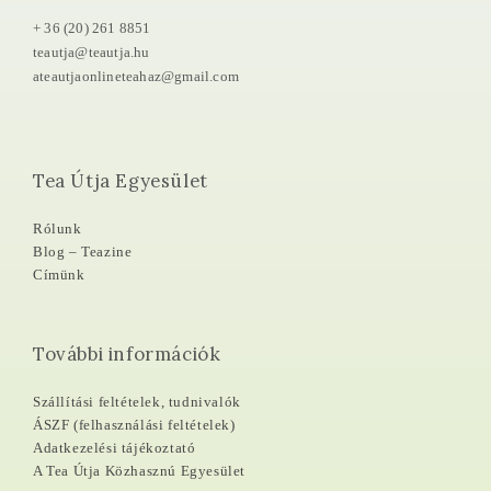
+ 36 (20) 261 8851
teautja@teautja.hu
ateautjaonlineteahaz@gmail.com
Tea Útja Egyesület
Rólunk
Blog – Teazine
Címünk
További információk
Szállítási feltételek, tudnivalók
ÁSZF (felhasználási feltételek)
Adatkezelési tájékoztató
A Tea Útja Közhasznú Egyesület