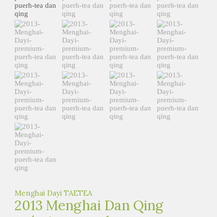
e
t
e
a
h
á
z
Menghai Dayi TAETEA
2013 Menghai Dan Qing