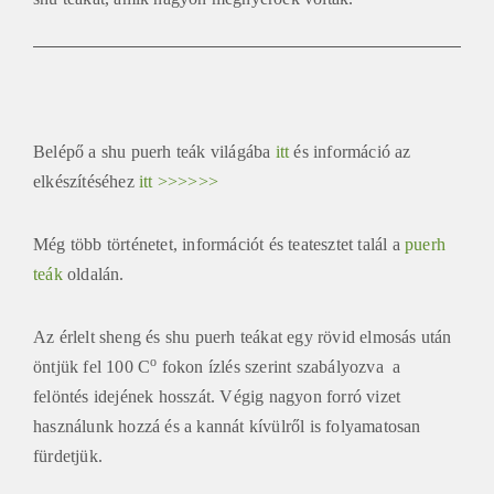
Belépő a shu puerh teák világába
itt
és információ az
elkészítéséhez
itt >>>>>>
Még több történetet, információt és teatesztet talál a
puerh
teák
oldalán.
Az érlelt sheng és shu puerh teákat egy rövid elmosás után
o
öntjük fel 100 C
fokon ízlés szerint szabályozva a
felöntés idejének hosszát. Végig nagyon forró vizet
használunk hozzá és a kannát kívülről is folyamatosan
fürdetjük.