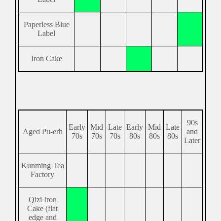
Paperless Blue
Label
Iron Cake
90s
Early
Mid
Late
Early
Mid
Late
Aged Pu-erh
and
70s
70s
70s
80s
80s
80s
Later
Kunming Tea
Factory
Qizi Iron
Cake (flat
edge and