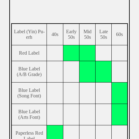
Label (Yin) Pu-
Early
Mid
Late
40s
60s
erh
50s
50s
50s
Red Label
Blue Label
(A/B Grade)
Blue Label
(Song Font)
Blue Label
(Arts Font)
Paperless Red
Label