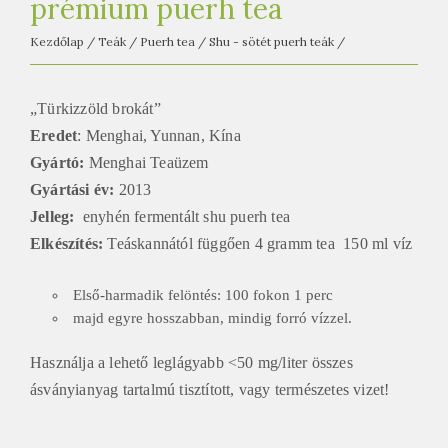
prémium puerh tea
Kezdőlap
/
Teák
/
Puerh tea
/
Shu - sötét puerh teák
/
„Türkizzöld brokát”
Eredet
: Menghai, Yunnan, Kína
Gyártó:
Menghai Teaüzem
Gyártási év:
2013
Jelleg:
enyhén fermentált shu puerh tea
Elkészítés:
Teáskannától függően 4 gramm tea 150 ml víz
Első-harmadik felöntés: 100 fokon 1 perc
majd egyre hosszabban, mindig forró vízzel.
Használja a lehető leglágyabb <50 mg/liter összes
ásványianyag tartalmú tisztított, vagy természetes vizet!