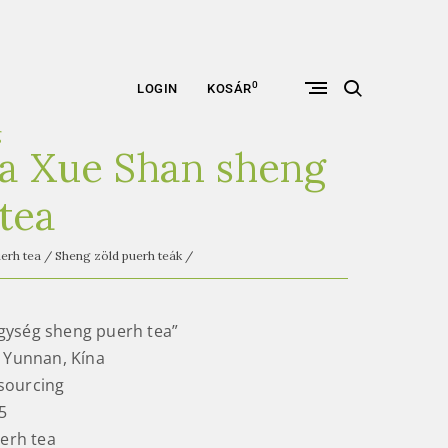
open
0
LOGIN
KOSÁR
search
form
g
a Xue Shan sheng
tea
erh tea
/
Sheng zöld puerh teák
/
gység sheng puerh tea”
, Yunnan, Kína
sourcing
5
erh tea