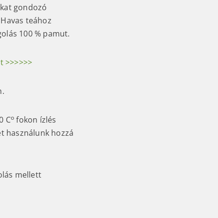
ákat gondozó
y Havas teához
agolás 100 % pamut.
tt >>>>>>
n.
o
0 C
fokon ízlés
zet használunk hozzá
olás mellett