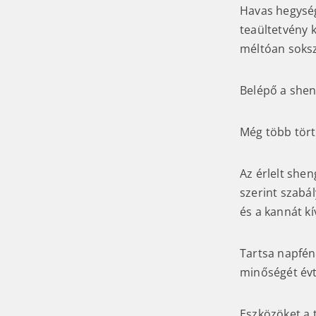
Havas hegysé
teaültetvény 
méltóan soksz
Belépő a shen
Még több törté
Az érlelt shen
szerint szabá
és a kannát kí
Tartsa napfény
minőségét évt
Eszközöket a 