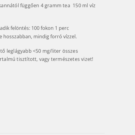
kannától függően 4 gramm tea 150 ml víz
dik felöntés: 100 fokon 1 perc
e hosszabban, mindig forró vízzel.
ető leglágyabb <50 mg/liter összes
talmú tisztított, vagy természetes vizet!