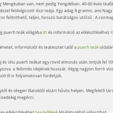
g Mengkuban van, nem pedig Yongdéban. 40-60 éves teaf
kézzel feldolgozott őszi teája. Egy adag 8 gramm, ami Nag
or felönthető, teljes, hosszú barátságos utóízű . A csom
g puerh teák világába
itt
és információ az elkészítéséhez
i
netet, információt és teatesztet talál a
puerh teák
oldalá
g és shu puerh teákat egy rövid elmosás után öntjük fel 10
lyozva a felöntés idejének hosszát. Végig nagyon forró vi
vülről is folyamatosan fürdetjük.
től és idegen illatoktól elzárt hűvös helyen. Megfelelő tár
izedekig megőrzi.
tea elkészítéséhez
tea kellékek
kínálatunkból választhat.