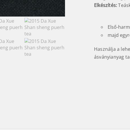
Elkészítés:
Teás
Első-harma
majd egyr
Használja a leh
ásványianyag tar