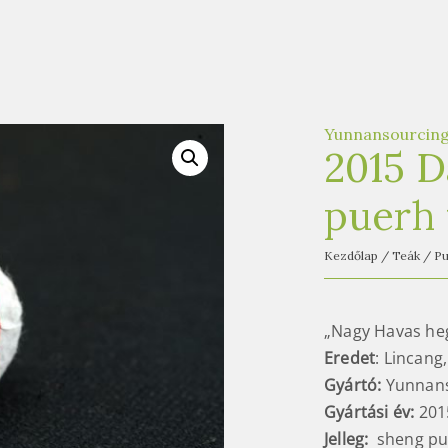
Yunnansourcin
2015 D
puerh 
Kezdőlap
/
Teák
/
Pu
„Nagy Havas he
Eredet
: Lincang
Gyártó:
Yunnan
Gyártási év:
201
Jelleg:
sheng pu