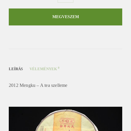
2012
Mengku
-
MEGVESZEM
A
tea
szelleme
mennyiség
0
LEÍRÁS
VÉLEMÉNYEK
2012 Mengku – A tea szelleme