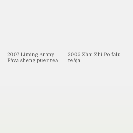
2007 Liming Arany
2006 Zhai Zhi Po falu
Páva sheng puer tea
teája