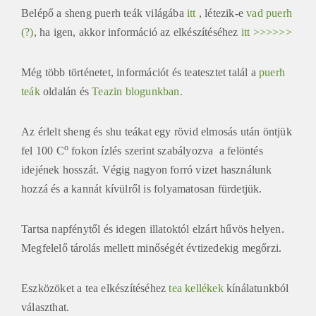
Belépő a sheng puerh teák világába
itt
, létezik-e
vad puerh
(?)
, ha igen, akkor információ az elkészítéséhez
itt >>>>>>
Még több történetet, információt és teatesztet talál a
puerh
teák
oldalán és
Teazin blogunkban.
Az érlelt sheng és shu teákat egy rövid elmosás után öntjük
o
fel 100 C
fokon ízlés szerint szabályozva a felöntés
idejének hosszát. Végig nagyon forró vizet használunk
hozzá és a kannát kívülről is folyamatosan fürdetjük.
Tartsa napfénytől és idegen illatoktól elzárt hűvös helyen.
Megfelelő tárolás mellett minőségét évtizedekig megőrzi.
Eszközöket a tea elkészítéséhez
tea kellékek
kínálatunkból
választhat.