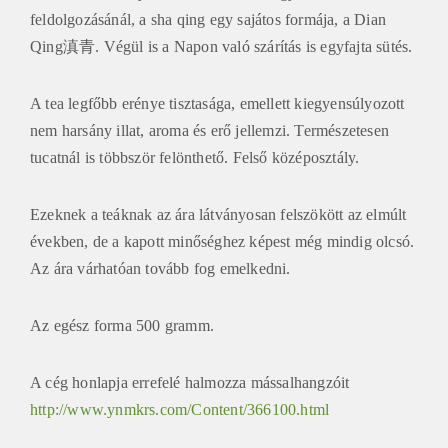
feldolgozásánál, a sha qing egy sajátos formája, a Dian
Qing滇青. Végül is a Napon való szárítás is egyfajta sütés.
A tea legfőbb erénye tisztasága, emellett kiegyensúlyozott
nem harsány illat, aroma és erő jellemzi. Természetesen
tucatnál is többször felönthető. Felső középosztály.
Ezeknek a teáknak az ára látványosan felszökött az elmúlt
években, de a kapott minőséghez képest még mindig olcsó.
Az ára várhatóan tovább fog emelkedni.
Az egész forma 500 gramm.
A cég honlapja errefelé halmozza mássalhangzóit
http://www.ynmkrs.com/Content/366100.html