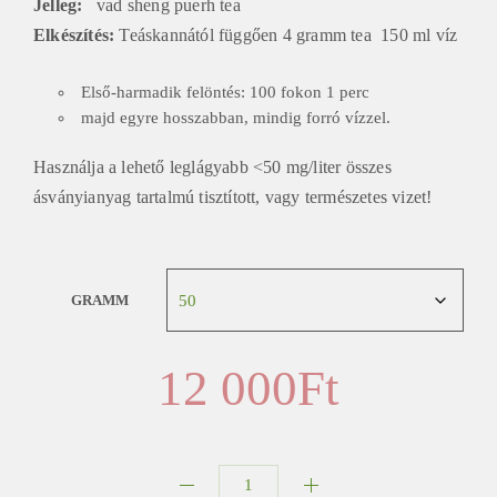
Jelleg:
vad sheng puerh tea
Elkészítés:
Teáskannától függően 4 gramm tea 150 ml víz
Első-harmadik felöntés: 100 fokon 1 perc
majd egyre hosszabban, mindig forró vízzel.
Használja a lehető leglágyabb <50 mg/liter összes
ásványianyag tartalmú tisztított, vagy természetes vizet!
GRAMM
12 000
Ft