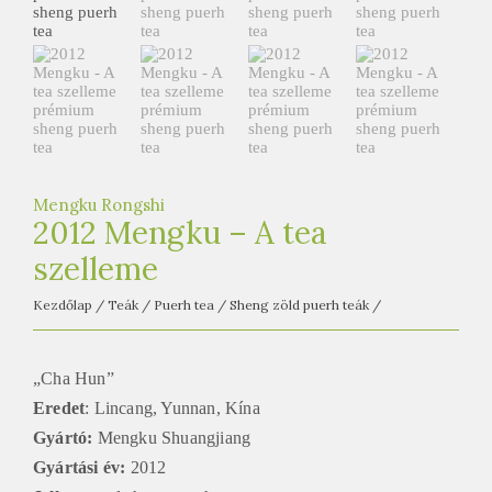
e
t
e
a
h
á
z
Mengku Rongshi
2012 Mengku – A tea
szelleme
Kezdőlap
/
Teák
/
Puerh tea
/
Sheng zöld puerh teák
/
„Cha Hun”
Eredet
: Lincang, Yunnan, Kína
Gyártó:
Mengku Shuangjiang
Gyártási év:
2012