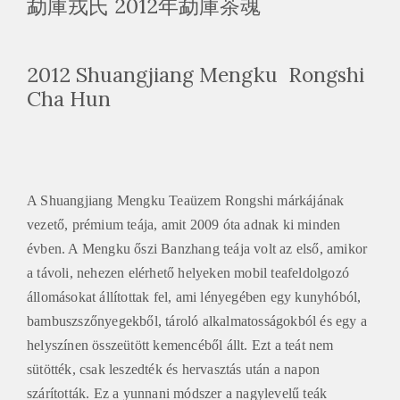
勐庫戎氏 2012年勐庫茶魂
2012 Shuangjiang Mengku Rongshi
Cha Hun
A Shuangjiang Mengku Teaüzem Rongshi márkájának
vezető, prémium teája, amit 2009 óta adnak ki minden
évben. A Mengku őszi Banzhang teája volt az első, amikor
a távoli, nehezen elérhető helyeken mobil teafeldolgozó
állomásokat állítottak fel, ami lényegében egy kunyhóból,
bambuszszőnyegekből, tároló alkalmatosságokból és egy a
helyszínen összeütött kemencéből állt. Ezt a teát nem
sütötték, csak leszedték és hervasztás után a napon
szárították. Ez a yunnani módszer a nagylevelű teák