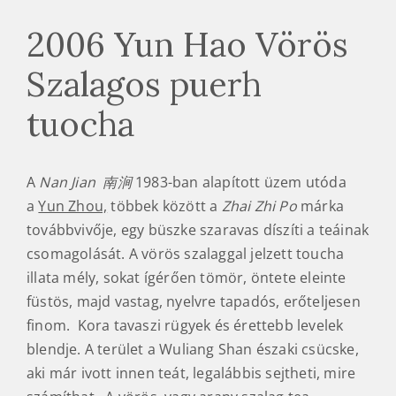
2006 Yun Hao Vörös
Szalagos puerh
tuocha
A
Nan Jian 南涧
1983-ban alapított üzem utóda
a
Yun Zhou,
többek között a
Zhai Zhi Po
márka
továbbvivője, egy büszke szaravas díszíti a teáinak
csomagolását. A vörös szalaggal jelzett toucha
illata mély, sokat ígérően tömör, öntete eleinte
füstös, majd vastag, nyelvre tapadós, erőteljesen
finom. Kora tavaszi rügyek és érettebb levelek
blendje. A terület a Wuliang Shan északi csücske,
aki már ivott innen teát, legalábbis sejtheti, mire