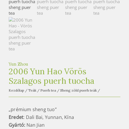
e
t
e
a
h
á
z
Yun Zhou
2006 Yun Hao Vörös
Szalagos puerh tuocha
Kezdőlap
/
Teák
/
Puerh tea
/
Sheng zöld puerh teák
/
„prémium sheng tuo”
Eredet
: Dali Bai, Yunnan, Kína
Gyártó:
Nan Jian