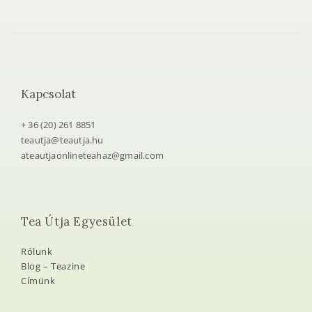
Kapcsolat
+ 36 (20) 261 8851
teautja@teautja.hu
ateautjaonlineteahaz@gmail.com
Tea Útja Egyesület
Rólunk
Blog – Teazine
Címünk