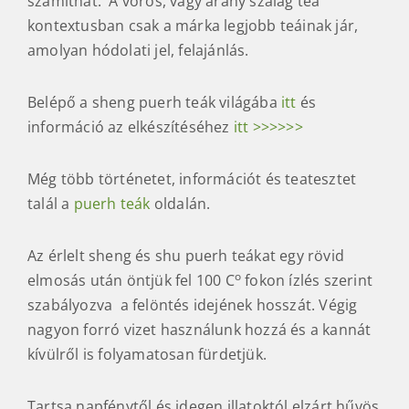
számíthat. A vörös, vagy arany szalag tea
kontextusban csak a márka legjobb teáinak jár,
amolyan hódolati jel, felajánlás.
Belépő a sheng puerh teák világába
itt
és
információ az elkészítéséhez
itt >>>>>>
Még több történetet, információt és teatesztet
talál a
puerh teák
oldalán.
Az érlelt sheng és shu puerh teákat egy rövid
o
elmosás után öntjük fel 100 C
fokon ízlés szerint
szabályozva a felöntés idejének hosszát. Végig
nagyon forró vizet használunk hozzá és a kannát
kívülről is folyamatosan fürdetjük.
Tartsa napfénytől és idegen illatoktól elzárt hűvös