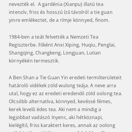
nevezték el. A gardénia (Xianpu) illatú tea
intenzív, friss és hosszú ízű távolról a tie guan
yinre emlékeztet, de a rímje könnyed, finom.
1984-ben a teát felvették a Nemzeti Tea
Regiszterbe. Főként Anxi Xiping, Huqiu, Penglai,
Shangqing, Changkeng, Longjuan, Lutian
környékén termesztik.
A Ben Shan a Tie Guan Yin eredeti termőterületeit
határoló vidékek zöld wulong teája. A neve arra
utal, hogy ez az eredeti eredendő zöld oolong tea.
Olcsóbb alternatíva, könnyed, kevéssé fémes,
kerek levelű édes tea. Aki nem a mindig a
legjobbat vadászó ínyenc, aki hétköznapi,
kielégítő, friss karaktert keres, annak az oolong