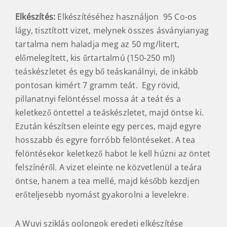
Elkészítés:
Elkészítéséhez használjon 95 Co-os
lágy, tisztított vizet, melynek összes ásványianyag
tartalma nem haladja meg az 50 mg/litert,
előmelegített, kis űrtartalmú (150-250 ml)
teáskészletet és egy bő teáskanálnyi, de inkább
pontosan kimért 7 gramm teát. Egy rövid,
pillanatnyi felöntéssel mossa át a teát és a
keletkező öntettel a teáskészletet, majd öntse ki.
Ezután készítsen eleinte egy perces, majd egyre
hosszabb és egyre forróbb felöntéseket. A tea
felöntésekor keletkező habot le kell húzni az öntet
felszínéről. A vizet eleinte ne közvetlenül a teára
öntse, hanem a tea mellé, majd később kezdjen
erőteljesebb nyomást gyakorolni a levelekre.
A Wuyi sziklás oolongok eredeti elkészítése