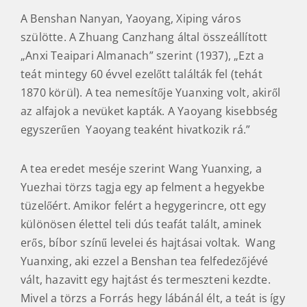
A Benshan Nanyan, Yaoyang, Xiping város
szülötte. A Zhuang Canzhang által összeállított
„Anxi Teaipari Almanach” szerint (1937), „Ezt a
teát mintegy 60 évvel ezelőtt találták fel (tehát
1870 körül). A tea nemesítője Yuanxing volt, akiről
az alfajok a nevüket kapták. A Yaoyang kisebbség
egyszerűen Yaoyang teaként hivatkozik rá.”
A tea eredet meséje szerint Wang Yuanxing, a
Yuezhai törzs tagja egy ap felment a hegyekbe
tüzelőért. Amikor felért a hegygerincre, ott egy
különösen élettel teli dús teafát talált, aminek
erős, bíbor színű levelei és hajtásai voltak. Wang
Yuanxing, aki ezzel a Benshan tea felfedezőjévé
vált, hazavitt egy hajtást és termeszteni kezdte.
Mivel a törzs a Forrás hegy lábánál élt, a teát is így