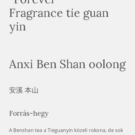
Anxi Ben Shan oolong
安溪 本山
Forrás-hegy
A Benshan tea a Tieguanyin közeli rokona, de sok