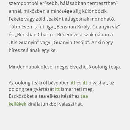
szempontból erősebb, hálásabban termeszthető
annál, miközben a minősége alig különbözik.
Fekete vagy zöld teaként átlagosnak mondható.
Több éven is fut, így „Benshan Király, Guanyin víz”
és „Benshan Charm”. Beceneve a szakmában a
„Kis Guanyin” vagy „Guanyin tesója”. Anxi négy
híres teájának egyike.
Mindennapok olcsó, mégis élvezhető oolong teája.
Az oolong teákról bővebben
itt
és
itt
olvashat, az
oolong tea gyártását
itt
ismerheti meg.
Eszközöket a tea elkészítéséhez
tea
kellékek
kínálatunkból választhat.