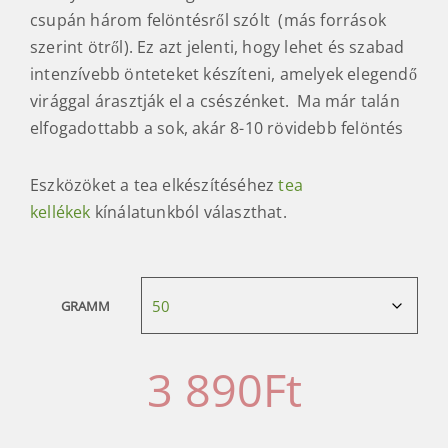
csupán három felöntésről szólt (más források
szerint ötről). Ez azt jelenti, hogy lehet és szabad
intenzívebb önteteket készíteni, amelyek elegendő
virággal árasztják el a csészénket. Ma már talán
elfogadottabb a sok, akár 8-10 rövidebb felöntés
Eszközöket a tea elkészítéséhez
tea
kellékek
kínálatunkból választhat.
GRAMM
3 890
Ft