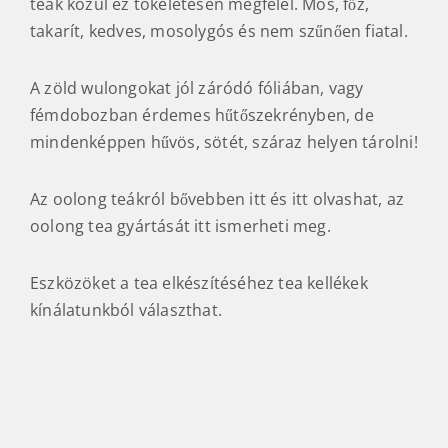
teák közül ez tökéletesen megfelel. Mos, főz,
takarít, kedves, mosolygós és nem szűnően fiatal.
A zöld wulongokat jól záródó fóliában, vagy
fémdobozban érdemes hűtőszekrényben, de
mindenképpen hűvös, sötét, száraz helyen tárolni!
Az oolong teákról bővebben itt és itt olvashat, az
oolong tea gyártását itt ismerheti meg.
Eszközöket a tea elkészítéséhez tea kellékek
kínálatunkból választhat.