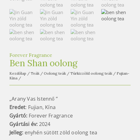
e
t
e
a
h
á
z
Forever Fragrance
Ben Shan oolong
Kezdőlap
/
Teák
/
Oolong teák
/
Türkizzöld oolong teák
/
Fujian-
Kína
/
„Arany Vas Istennő ”
Eredet
: Fujian, Kína
Gyártó:
Forever Fragrance
Gyártási év:
2024
Jelleg:
enyhén sütött zöld oolong tea