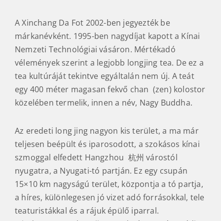
A Xinchang Da Fot 2002-ben jegyezték be
márkanévként. 1995-ben nagydíjat kapott a Kínai
Nemzeti Technológiai vásáron. Mértékadó
vélemények szerint a legjobb longjing tea. De ez a
tea kultúráját tekintve egyáltalán nem új. A teát
egy 400 méter magasan fekvő chan (zen) kolostor
közelében termelik, innen a név, Nagy Buddha.
Az eredeti long jing nagyon kis terület, a ma már
teljesen beépült és iparosodott, a szokásos kínai
szmoggal elfedett Hangzhou 杭州 várostól
nyugatra, a Nyugati-tó partján. Ez egy csupán
15×10 km nagyságú terület, központja a tó partja,
a híres, különlegesen jó vizet adó forrásokkal, tele
teaturistákkal és a rájuk épülő iparral.