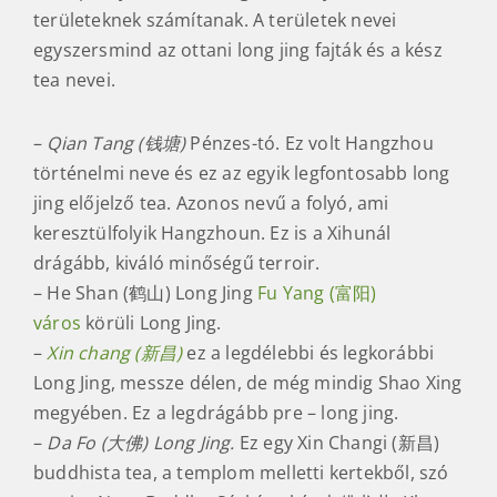
területeknek számítanak. A területek nevei
egyszersmind az ottani long jing fajták és a kész
tea nevei.
–
Qian Tang (钱塘)
Pénzes-tó. Ez volt Hangzhou
történelmi neve és ez az egyik legfontosabb long
jing előjelző tea. Azonos nevű a folyó, ami
keresztülfolyik Hangzhoun. Ez is a Xihunál
drágább, kiváló minőségű terroir.
– He Shan (鹤山) Long Jing
Fu Yang (富阳)
város
körüli Long Jing.
–
Xin chang (新昌)
ez a legdélebbi és legkorábbi
Long Jing, messze délen, de még mindig Shao Xing
megyében. Ez a legdrágább pre – long jing.
–
Da Fo (大佛) Long Jing.
Ez egy Xin Changi (新昌)
buddhista tea, a templom melletti kertekből, szó