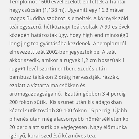
Templomot 1600 évvel ezelőtt építették a Tiantai
hegy csúcsán (1,138 m). Ugyanitt egy 16.3 máter
magas Buddha szobrot is emeltek. A környék zöld
teái egyszerű, hétköznapi teák voltak. A 90-es évek
közepén határoztak úgy, hogy high end minőségű
long jing tea gyártásába kezdenek. A templomról
elnevezett teát 2002-ben jegyezték be. A teát
akkor szedik, amikor a rügyek 1,2 cm hosszúak 1
rügy+1 levél szortimentben. Szedés után
bambusz tálcákon 2 óráig hervasztják, rázzák,
ezalatt a víztartalma csökken és
aromagazdagsága nő. Ezután gépben 3-4 percig
200 fokon sütik. Kis szünet után kis adagokban
kézzel sütik tovább 80-100 fokon 15 percig. Újabb
pihenés után még alacsonyabb hőmérsékleten kb
20 perc alatt sütik be véglegesen. Nagy élőmunka
igényű, korai szedésű kézműves tea.