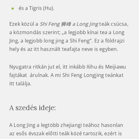
és a Tigris (Hu).
Ezek közül a
Shi Feng 狮峰 a Long Jing
teák csúcsa,
a közmondás szerint; „a legjobb kínai tea a Long
Jing, a legjobb long jing a Shi Feng”. Ez a földrajzi
hely és az itt használt teafajta neve is egyben.
Nyugatra ritkán jut el, itt inkább Xihu és Meijiawu
fajtákat árulnak. A mi Shi Feng Longjing teánkat
itt találja.
A szedés ideje:
A Long Jing a legtöbb zhejiangi teához hasonlan
az esős évszak előtti teák közé tartozik, ezért is