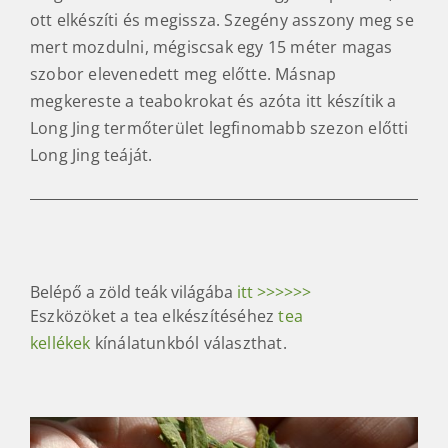
ott elkészíti és megissza. Szegény asszony meg se
mert mozdulni, mégiscsak egy 15 méter magas
szobor elevenedett meg előtte. Másnap
megkereste a teabokrokat és azóta itt készítik a
Long Jing termőterület legfinomabb szezon előtti
Long Jing teáját.
Belépő a zöld teák világába
itt >>>>>>
Eszközöket a tea elkészítéséhez
tea
kellékek
kínálatunkból választhat.