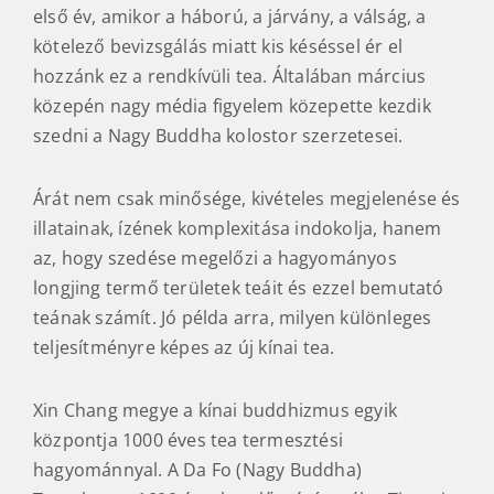
első év, amikor a háború, a járvány, a válság, a
kötelező bevizsgálás miatt kis késéssel ér el
hozzánk ez a rendkívüli tea. Általában március
közepén nagy média figyelem közepette kezdik
szedni a Nagy Buddha kolostor szerzetesei.
Árát nem csak minősége, kivételes megjelenése és
illatainak, ízének komplexitása indokolja, hanem
az, hogy szedése megelőzi a hagyományos
longjing termő területek teáit és ezzel bemutató
teának számít. Jó példa arra, milyen különleges
teljesítményre képes az új kínai tea.
Xin Chang megye a kínai buddhizmus egyik
központja 1000 éves tea termesztési
hagyománnyal. A Da Fo (Nagy Buddha)