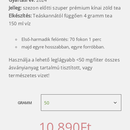
Jelleg:
szezon előtti szuper prémium kínai zöld tea
Elkészítés:
Teáskannától függően 4 gramm tea
150 ml víz
Első-harmadik felöntés: 70 fokon 1 perc
majd egyre hosszabban, egyre forróbban.
Használja a lehető leglágyabb <50 mg/liter összes
ásványianyag tartalmú tisztított, vagy
természetes vizet!
GRAMM
10 890
Ft