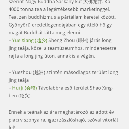
szerint Nagy Buddha Sárkány kút 大佛龙井. Kb
4000 tonna tea a legértékesebb marketinggel.
Tea, zen buddhizmus a pártállam keretei között.
Gyönyörű eredetlegendájában egy ittélő hölgy
magát Buddhát látta megjelenni.
–
Yue Xiang (越乡)
Sheng Zhou (嵊州) járás long
jing teája, közel a teamúzeumhoz, mindenesetre
rajta a long jing úton, annak is a végén.
– Yuezhou (越洲) szintén másodlagos terület long
jing teája
–
Hui Ji (会稽)
Távolabbra eső terület Shao Xing-
ben (绍兴).
Ennek a teának az ára meghatározó az adott év
piaci viszonyaira, igazi zászlóshajó, szóval vitorlát
fel!