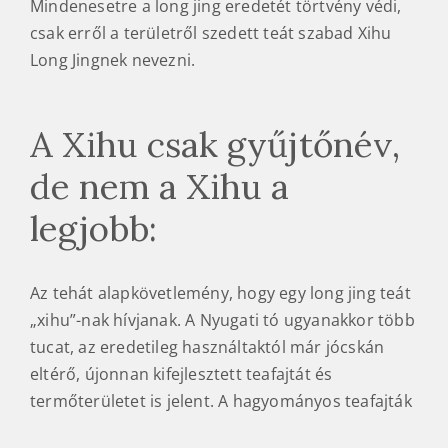
Mindenesetre a long jing eredetét törtvény védi,
csak erről a területről szedett teát szabad Xihu
Long Jingnek nevezni.
A Xihu csak gyűjtőnév,
de nem a Xihu a
legjobb:
Az tehát alapkövetlemény, hogy egy long jing teát
„xihu”-nak hívjanak. A Nyugati tó ugyanakkor több
tucat, az eredetileg használtaktól már jócskán
eltérő, újonnan kifejlesztett teafajtát és
termőterületet is jelent. A hagyományos teafajták