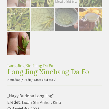
e
t
e
a
h
á
z
Long Jing Xinchang Da Fo
Long Jing Xinchang Da Fo
Kezdőlap
/
Teák
/
Kínai zöld tea
/
„Nagy Buddha Long Jing”
Eredet
: Liuan Shi Anhui, Kína
Gyártási év:
2024