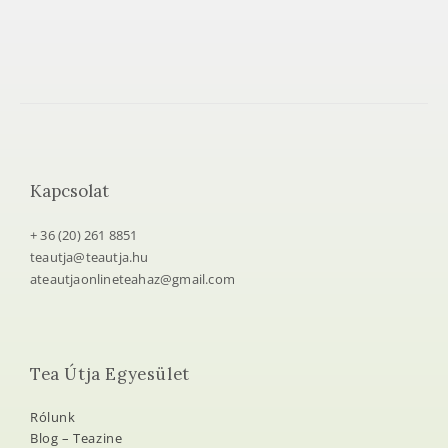
Kapcsolat
+ 36 (20) 261 8851
teautja@teautja.hu
ateautjaonlineteahaz@gmail.com
Tea Útja Egyesület
Rólunk
Blog – Teazine