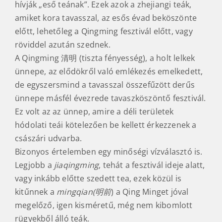
hívják „eső teának”. Ezek azok a zhejiangi teák,
amiket kora tavasszal, az esős évad beköszönte
előtt, lehetőleg a Qingming fesztivál előtt, vagy
röviddel azután szednek.
A Qingming 清明 (tiszta fényesség), a holt lelkek
ünnepe, az elődökről való emlékezés emelkedett,
de egyszersmind a tavasszal összefűzött derűs
ünnepe másfél évezrede tavaszköszöntő fesztivál.
Ez volt az az ünnep, amire a déli területek
hódolati teái kötelezően be kellett érkezzenek a
császári udvarba.
Bizonyos értelemben egy minőségi vízválasztó is.
Legjobb a
jiaqingming
, tehát a fesztivál ideje alatt,
vagy inkább előtte szedett tea, ezek közül is
kitűnnek a
mingqian(明前
) a Qing Minget jóval
megelőző, igen kisméretű, még nem kibomlott
rügyekből álló teák.