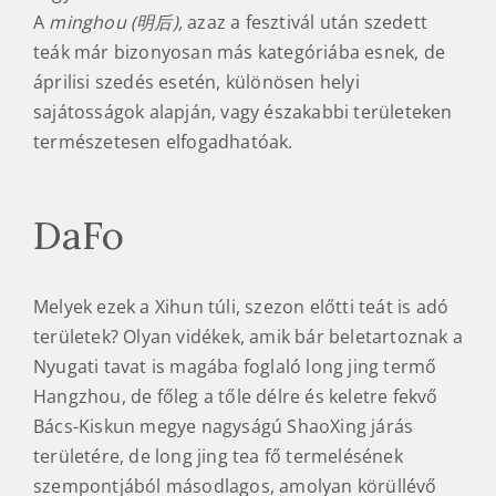
A
minghou (明后),
azaz a fesztivál után szedett
teák már bizonyosan más kategóriába esnek, de
áprilisi szedés esetén, különösen helyi
sajátosságok alapján, vagy északabbi területeken
természetesen elfogadhatóak.
DaFo
Melyek ezek a Xihun túli, szezon előtti teát is adó
területek? Olyan vidékek, amik bár beletartoznak a
Nyugati tavat is magába foglaló long jing termő
Hangzhou, de főleg a tőle délre és keletre fekvő
Bács-Kiskun megye nagyságú ShaoXing járás
területére, de long jing tea fő termelésének
szempontjából másodlagos, amolyan körüllévő