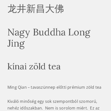
龙井新昌大佛
Nagy Buddha Long
Jing
kínai zöld tea
Ming Qian – tavaszünnep előtti prémium zöld tea
Kiváló minőség egy sok szempontból szomorú,
nehéz időszakban. Nem is sorolom miért. Ez az