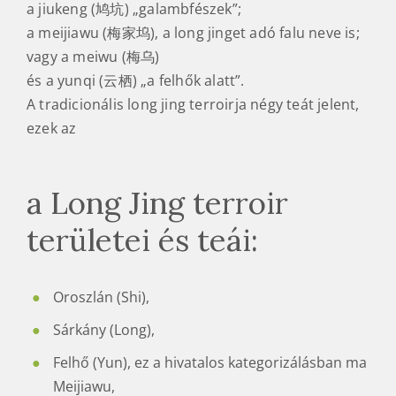
a jiukeng (鸠坑) „galambfészek”;
a meijiawu (梅家坞), a long jinget adó falu neve is;
vagy a meiwu (梅乌)
és a yunqi (云栖) „a felhők alatt”.
A tradicionális long jing terroirja négy teát jelent,
ezek az
a Long Jing terroir
területei és teái:
Oroszlán (Shi),
Sárkány (Long),
Felhő (Yun), ez a hivatalos kategorizálásban ma
Meijiawu,