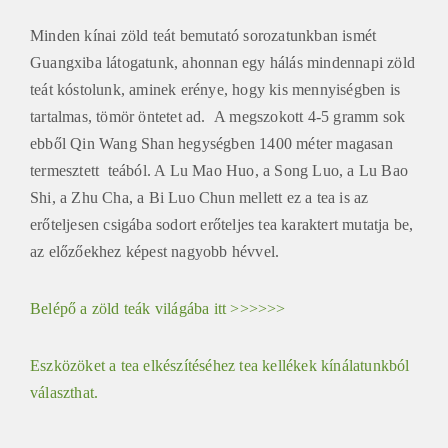
Minden kínai zöld teát bemutató sorozatunkban ismét
Guangxiba látogatunk, ahonnan egy hálás mindennapi zöld
teát kóstolunk, aminek erénye, hogy kis mennyiségben is
tartalmas, tömör öntetet ad. A megszokott 4-5 gramm sok
ebből Qin Wang Shan hegységben 1400 méter magasan
termesztett teából. A Lu Mao Huo, a Song Luo, a Lu Bao
Shi, a Zhu Cha, a Bi Luo Chun mellett ez a tea is az
erőteljesen csigába sodort erőteljes tea karaktert mutatja be,
az előzőekhez képest nagyobb hévvel.
Belépő a zöld teák világába itt >>>>>>
Eszközöket a tea elkészítéséhez tea kellékek kínálatunkból
választhat.