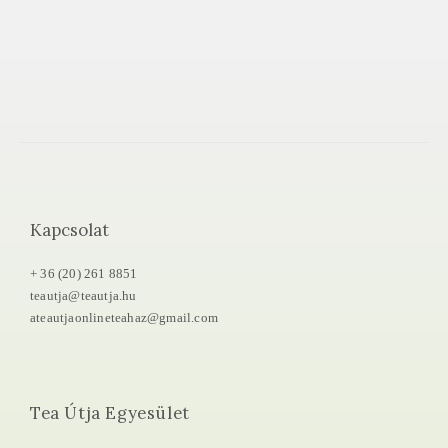
Kapcsolat
+ 36 (20) 261 8851
teautja@teautja.hu
ateautjaonlineteahaz@gmail.com
Tea Útja Egyesület