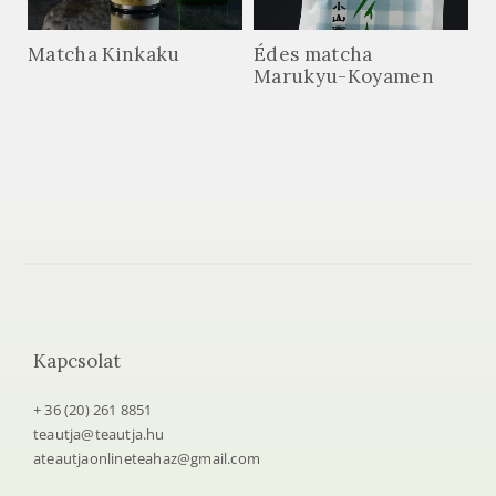
Matcha Kinkaku
Édes matcha
Marukyu-Koyamen
Kapcsolat
+ 36 (20) 261 8851
teautja@teautja.hu
ateautjaonlineteahaz@gmail.com