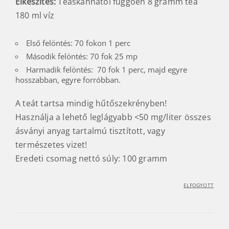
Elkészítés:
Teáskannától függően 8 gramm tea
180 ml víz
Első felöntés: 70 fokon 1 perc
Második felöntés: 70 fok 25 mp
Harmadik felöntés: 70 fok 1 perc, majd egyre
hosszabban, egyre forróbban.
A teát tartsa mindig hűtőszekrényben!
Használja a lehető leglágyabb <50 mg/liter összes
ásványi anyag tartalmú tisztított, vagy
természetes vizet!
Eredeti csomag nettó súly: 100 gramm
ELFOGYOTT