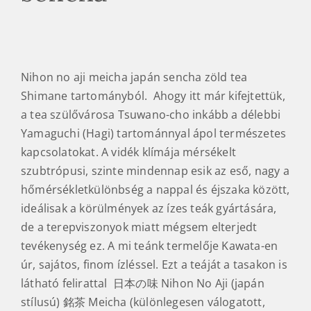
Nihon no aji meicha japán sencha zöld tea
Shimane tartományból. Ahogy itt már kifejtettük,
a tea szülővárosa Tsuwano-cho inkább a délebbi
Yamaguchi (Hagi) tartománnyal ápol természetes
kapcsolatokat. A vidék klímája mérsékelt
szubtrópusi, szinte mindennap esik az eső, nagy a
hőmérsékletkülönbség a nappal és éjszaka között,
ideálisak a körülmények az ízes teák gyártására,
de a terepviszonyok miatt mégsem elterjedt
tevékenység ez. A mi teánk termelője Kawata-en
úr, sajátos, finom ízléssel. Ezt a teáját a tasakon is
látható felirattal 日本の味 Nihon No Aji (japán
stílusú) 銘茶 Meicha (különlegesen válogatott,