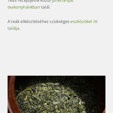
Teás receptjeink közül
jónéhányat
teakonyhánkban
talál.
A teák elkészítéséhez szükséges
eszközöket itt
találja
.