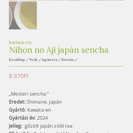
harima-en
Nihon no Aji japán sencha
Kezdőlap
/
Teák
/
Japán tea
/
Sencha
/
8 970
Ft
„Mesteri sencha ”
Eredet:
Shimane, Japán
Gyártó:
Kawata-en
Gyártási év:
2024
Jelleg:
gőzölt japán zöld tea