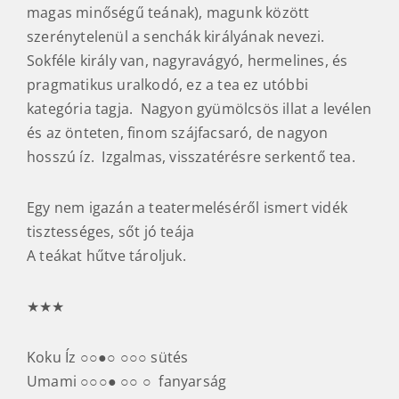
magas minőségű teának), magunk között
szerénytelenül a senchák királyának nevezi.
Sokféle király van, nagyravágyó, hermelines, és
pragmatikus uralkodó, ez a tea ez utóbbi
kategória tagja. Nagyon gyümölcsös illat a levélen
és az önteten, finom szájfacsaró, de nagyon
hosszú íz. Izgalmas, visszatérésre serkentő tea.
Egy nem igazán a teatermeléséről ismert vidék
tisztességes, sőt jó teája
A teákat hűtve tároljuk.
★★★
Koku Íz ○○●○ ○○○ sütés
Umami ○○○● ○○ ○ fanyarság