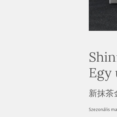
Shin
Egy 
新抹茶
Szezonális mat