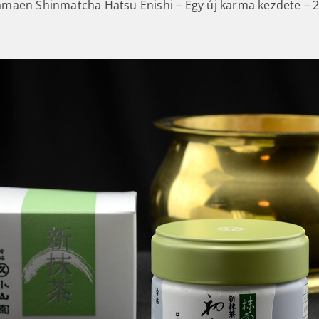
aen Shinmatcha Hatsu Enishi – Egy új karma kezdete – 2