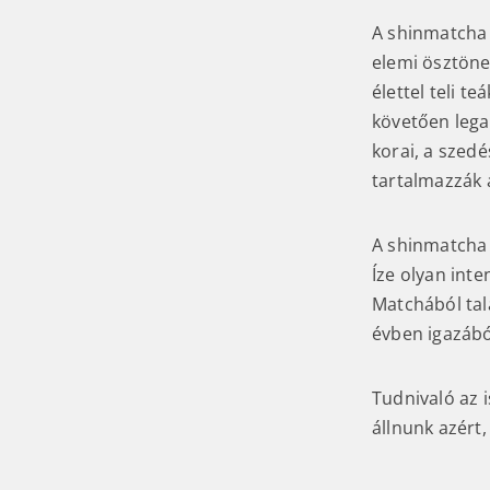
A shinmatcha 
elemi ösztöne
élettel teli t
követően lega
korai, a szedé
tartalmazzák a
A shinmatcha a
Íze olyan inte
Matchából tal
évben igazábó
Tudnivaló az i
állnunk azért