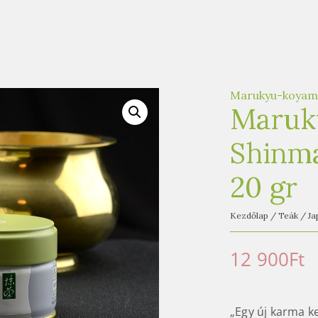
Marukyu-koyam
Maruk
Shinma
20 gr
Kezdőlap
/
Teák
/
Ja
12 900
Ft
„Egy új karma k