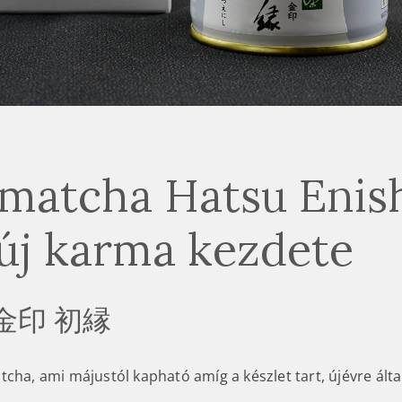
matcha Hatsu Enish
új karma kezdete
金印 初縁
cha, ami májustól kapható amíg a készlet tart, újévre álta