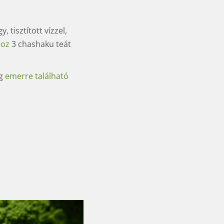
 tisztított vízzel,
hoz
3 chashaku teát
ig
emerre található