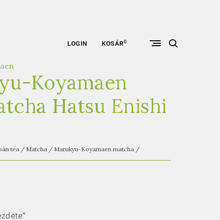
open
0
LOGIN
KOSÁR
search
form
aen
yu-Koyamaen
tcha Hatsu Enishi
pán tea
/
Matcha
/
Marukyu-Koyamaen matcha
/
ezdete”