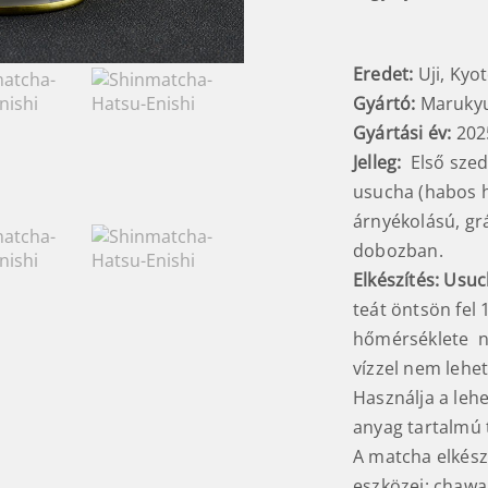
Eredet:
Uji, Kyo
Gyártó:
Maruky
Gyártási év:
202
Jelleg:
Első szed
usucha (habos h
árnyékolású, gr
dobozban.
Elkészítés:
Usuc
teát öntsön fel 1
hőmérséklete n
vízzel nem lehet
Használja a leh
anyag tartalmú t
A matcha elkész
eszközei: chaw