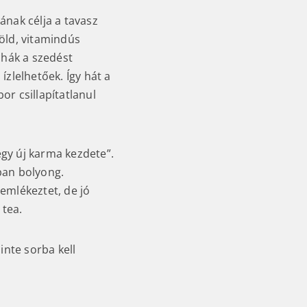
ának célja a tavasz
öld, vitamindús
nchák a szedést
zlelhetőek. Így hát a
or csillapítatlanul
egy új karma kezdete”.
kban bolyong.
emlékeztet, de jó
 tea.
inte sorba kell