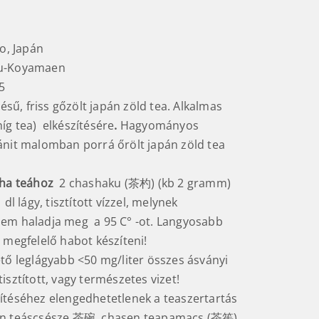
to, Japán
u-Koyamaen
5
ésű, friss gőzölt japán zöld tea. Alkalmas
íg tea) elkészítésére
.
Hagyományos
ánit malomban porrá őrölt japán zöld tea
ha teához
2 chashaku (茶杓) (kb 2 gramm)
 dl lágy, tisztított vízzel, melynek
em haladja meg a 95 C° -ot. Langyosabb
 megfelelő habot készíteni!
ető leglágyabb <50 mg/liter összes ásványi
isztított, vagy természetes vizet!
ítéséhez elengedhetetlenek a teaszertartás
an teáscsésze 茶碗, chasen teapamacs (茶筅),