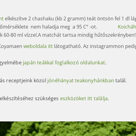
nt
elkészítve 2 chashaku (kb 2 gramm) teát öntsön fel 1 dl lágy,
hőmérséklete nem haladja meg a 95 C° -ot.
Koichá
k 60-80 ml vízzel.A matchát tartsa mindig hűtőszekrényben!
Koyamaen
weboldala itt
látogatható. Az instagrammon ped
figyelmébe
japán teákkal foglalkozó oldalunkat
.
ás receptjeink közül
jónéhányat teakonyhánkban
talál.
elkészítéséhez szükséges
eszközöket itt találja
.