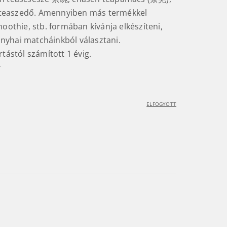
easzedő. Amennyiben más termékkel
moothie, stb. formában kívánja elkészíteni,
yhai matcháinkból választani.
rtástól számított 1 évig.
r
ELFOGYOTT