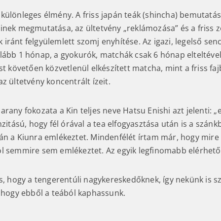
különleges élmény. A friss japán teák (shincha) bemutatás
inek megmutatása, az ültetvény „reklámozása” és a friss z
eák iránt felgyülemlett szomj enyhítése. Az igazi, legelső se
lább 1 hónap, a gyokurók, matchák csak 6 hónap elteltével í
st követően közvetlenül elkészített matcha, mint a friss fajb
z ültetvény koncentrált ízeit.
rany fokozata a Kin teljes neve Hatsu Enishi azt jelenti: „
nzitású, hogy fél órával a tea elfogyasztása után is a szán
án a Kiunra emlékeztet. Mindenfélét írtam már, hogy mire 
l semmire sem emlékeztet. Az egyik legfinomabb elérhető
s, hogy a tengerentúli nagykereskedőknek, így nekünk is sz
, hogy ebből a teából kaphassunk.