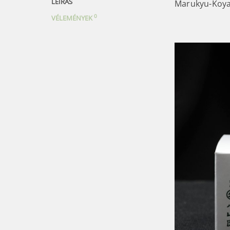
LEÍRÁS
Marukyu-Koyam
0
VÉLEMÉNYEK