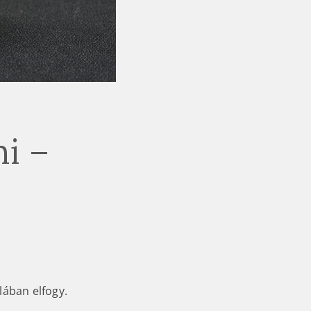
i –
lában elfogy.