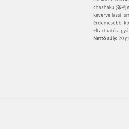
chashaku (茶杓)t
keverve lassi, s
érdemesebb kon
Eltartható a gyá
Nettó súly:
20 g