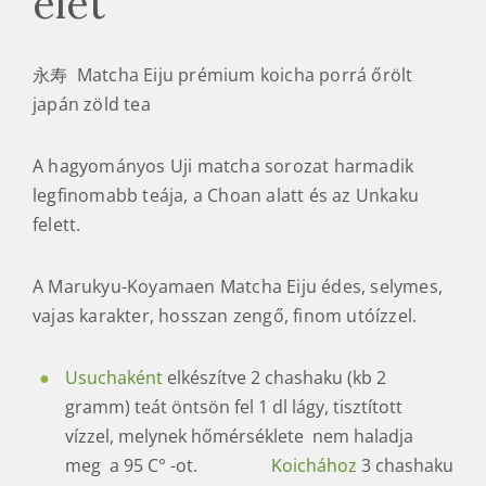
élet
永寿 Matcha Eiju prémium koicha porrá őrölt
japán zöld tea
A hagyományos Uji matcha sorozat harmadik
legfinomabb teája, a Choan alatt és az Unkaku
felett.
A Marukyu-Koyamaen Matcha Eiju édes, selymes,
vajas karakter, hosszan zengő, finom utóízzel.
Usuchaként
elkészítve 2 chashaku (kb 2
gramm) teát öntsön fel 1 dl lágy, tisztított
vízzel, melynek hőmérséklete nem haladja
meg a 95 C° -ot.
Koichához
3 chashaku