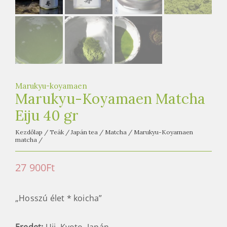
e
t
e
a
h
á
z
Marukyu-koyamaen
Marukyu-Koyamaen Matcha
Eiju 40 gr
Kezdőlap
/
Teák
/
Japán tea
/
Matcha
/
Marukyu-Koyamaen
matcha
/
27 900
Ft
„Hosszú élet * koicha”