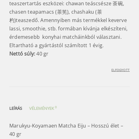
teaszertartás eszközei: chawan teáscsésze 茶碗,
chasen teapamacs (茶筅), chashaku (茶
杓)teaszedő. Amennyiben más termékkel keverve
lassi, smoothie, stb. formában kívánja elkészíteni,
érdemesebb konyhai matcháinkból választani.
Eltartható a gyártástól számított 1 évig.
Nettó súly:
40 gr
ELFOGYOTT
0
LEÍRÁS
VÉLEMÉNYEK
Marukyu-Koyamaen Matcha Eiju – Hosszú élet –
40 gr