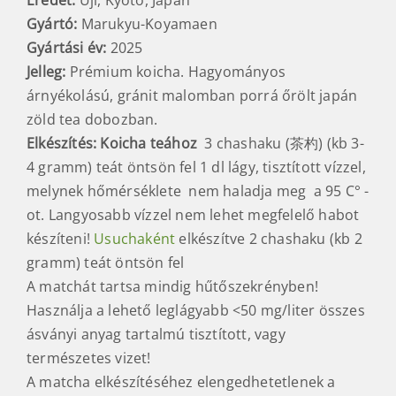
Eredet:
Uji, Kyoto, Japán
Gyártó:
Marukyu-Koyamaen
Gyártási év:
2025
Jelleg:
Prémium koicha. Hagyományos
árnyékolású, gránit malomban porrá őrölt japán
zöld tea dobozban.
Elkészítés:
Koicha teához
3 chashaku (茶杓) (kb 3-
4 gramm) teát öntsön fel 1 dl lágy, tisztított vízzel,
melynek hőmérséklete nem haladja meg a 95 C° -
ot. Langyosabb vízzel nem lehet megfelelő habot
készíteni!
Usuchaként
elkészítve 2 chashaku (kb 2
gramm) teát öntsön fel
A matchát tartsa mindig hűtőszekrényben!
Használja a lehető leglágyabb <50 mg/liter összes
ásványi anyag tartalmú tisztított, vagy
természetes vizet!
A matcha elkészítéséhez elengedhetetlenek a