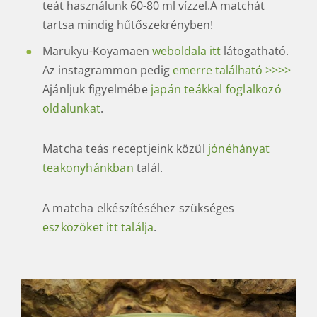
teát használunk 60-80 ml vízzel.A matchát
tartsa mindig hűtőszekrényben!
Marukyu-Koyamaen
weboldala itt
látogatható.
Az instagrammon pedig
emerre található >>>>
Ajánljuk figyelmébe
japán teákkal foglalkozó
oldalunkat
.
Matcha teás receptjeink közül
jónéhányat
teakonyhánkban
talál.
A matcha elkészítéséhez szükséges
eszközöket itt találja
.