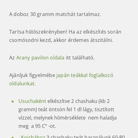
A doboz 30 gramm matchát tartalmaz.
Tartsa hűtőszekrényben! Ha az elkészítés során
csomósodni kezd, akkor érdemes átszitálni.
Az
Arany pavilon oldala
itt található.
Ajánljuk figyelmébe
japán teákkal foglalkozó
oldalunkat
.
Usuchaként
elkészítve 2 chashaku (kb 2
gramm) teát öntsön fel 1 dl lágy, tisztított
vízzel, melynek hőmérséklete nem haladja
meg a 95 C° -ot.
Koichához
3 chashaku teát használunk 60-80