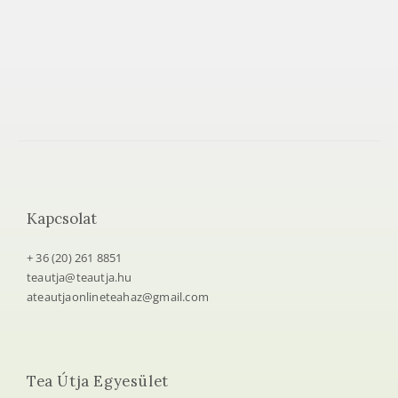
Kapcsolat
+ 36 (20) 261 8851
teautja@teautja.hu
ateautjaonlineteahaz@gmail.com
Tea Útja Egyesület