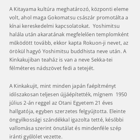
A Kitayama kultúra meghatározó, központi eleme
volt, ahol maga Gokomatsu császár promotálta a
kínai kereskedelmi kapcsolatokat. Yoshimitsu
halála után akaratának megfelelően templomként
működött tovább, ekkor kapta Rokuon-ji nevet, az
örökül hagyó Yoshimitsu buddhista neve után. A
Kinkakujiban teaház is van a neve Sekka-tei
félméteres nádszövet fedi a tetejét.
A Kinkakujit, mint minden japán faépítményt
időszakosan teljesen újjáépítették, mígnem 1950
július 2-án reggel az Otani Egyetem 21 éves
hallgatója, egyben szerzetes felgyújtotta. Eleinte
öngyilkossági szándékkal igazolta tetté, későbbi
vallomása szerint önutálat és mindenféle szép
iránti gyűlölet vezette.