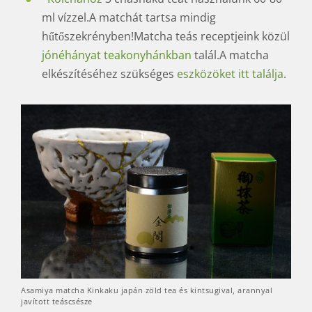
ml vízzel.A matchát tartsa mindig
hűtőszekrényben!Matcha teás receptjeink közül
jónéhányat teakonyhánkban
talál.A matcha
elkészítéséhez szükséges
eszközöket itt találja
.
Asamiya matcha Kinkaku japán zöld tea és kintsugival, arannyal
javított teáscsésze