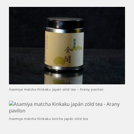
Asamiya matcha Kinkaku japán zöld tea – Arany pavilon
Asamiya matcha Kinkaku koicha japán zöld tea