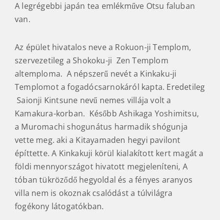
A legrégebbi japán tea emlékműve Otsu faluban
van.
Az épület hivatalos neve a Rokuon-ji Templom,
szervezetileg a Shokoku-ji Zen Templom
altemploma. A népszerű nevét a Kinkaku-ji
Templomot a fogadócsarnokáról kapta. Eredetileg
Saionji Kintsune nevű nemes villája volt a
Kamakura-korban. Később Ashikaga Yoshimitsu,
a Muromachi shogunátus harmadik shógunja
vette meg. aki a Kitayamaden hegyi pavilont
építtette. A Kinkakuji körül kialakított kert magát a
földi mennyországot hivatott megjeleníteni, A
tóban tükröződő hegyoldal és a fényes aranyos
villa nem is okoznak csalódást a túlvilágra
fogékony látogatókban.