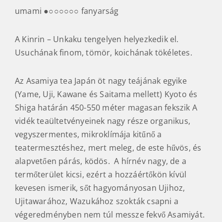
umami ●○○○○○○ fanyarság
A Kinrin – Unkaku tengelyen helyezkedik el.
Usuchának finom, tömör, koichának tökéletes.
Az Asamiya tea Japán öt nagy teájának egyike
(Yame, Uji, Kawane és Saitama mellett) Kyoto és
Shiga határán 450-550 méter magasan fekszik A
vidék teaültetvényeinek nagy része organikus,
vegyszermentes, mikroklímája kitűnő a
teatermesztéshez, mert meleg, de este hűvös, és
alapvetően párás, ködös. A hírnév nagy, de a
termőterület kicsi, ezért a hozzáértőkön kívül
kevesen ismerik, sőt hagyományosan Ujihoz,
Ujitawarához, Wazukához szokták csapni a
végeredményben nem túl messze fekvő Asamiyát.