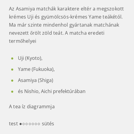
Az Asamiya matchák karaktere eltér a megszokott
krémes Uji és gyümölcsös-krémes Yame teákétól.
Ma már szinte mindenhol gyártanak matchának
nevezett őrölt zöld teát. A matcha eredeti
termőhelyei
Uji (Kyoto),
Yame (Fukuoka),
Asamiya (Shiga)
és Nishio, Aichi prefektúrában
A tea íz diagrammja
test ●○○○○○○ sütés