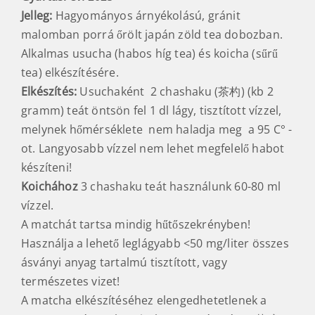
Jelleg:
Hagyományos árnyékolású, gránit
malomban porrá őrölt japán zöld tea dobozban.
Alkalmas usucha (habos híg tea) és koicha (sűrű
tea) elkészítésére.
Elkészítés:
Usuchaként 2 chashaku (茶杓) (kb 2
gramm) teát öntsön fel 1 dl lágy, tisztított vízzel,
melynek hőmérséklete nem haladja meg a 95 C° -
ot. Langyosabb vízzel nem lehet megfelelő habot
készíteni!
Koichához
3 chashaku teát használunk 60-80 ml
vízzel.
A matchát tartsa mindig hűtőszekrényben!
Használja a lehető leglágyabb <50 mg/liter összes
ásványi anyag tartalmú tisztított, vagy
természetes vizet!
A matcha elkészítéséhez elengedhetetlenek a