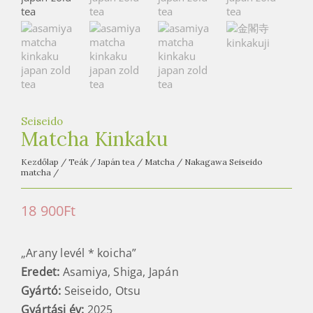
e
t
e
a
h
á
z
Seiseido
Matcha Kinkaku
Kezdőlap
/
Teák
/
Japán tea
/
Matcha
/
Nakagawa Seiseido
matcha
/
18 900
Ft
„Arany levél * koicha”
Eredet:
Asamiya, Shiga, Japán
Gyártó:
Seiseido, Otsu
Gyártási év:
2025