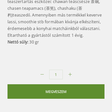
teaszertartás eszközei: chawan teáscsésze 茶碗,
chasen teapamacs (茶筅), chashaku (茶
杓)teaszedő. Amennyiben más termékkel keverve
lassi, smoothie stb formában kívánja elkészíteni,
érdemesebb a konyhai matcháinkból választani.
Eltartható a gyártástól számított 1 évig.
Nettó súly:
30 gr
Matcha
Kinkaku
mennyiség
MEGVESZEM