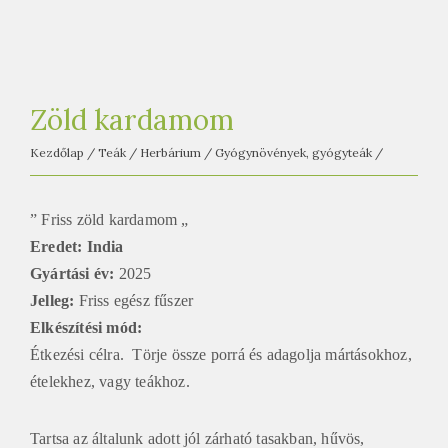
e
t
e
a
Zöld kardamom
h
á
Kezdőlap
/
Teák
/
Herbárium
/
Gyógynövények, gyógyteák
/
z
” Friss zöld kardamom „
Eredet: India
Gyártási év:
2025
Jelleg:
Friss egész fűszer
Elkészítési mód
:
Étkezési célra. Törje össze porrá és adagolja mártásokhoz,
ételekhez, vagy teákhoz.
Tartsa az általunk adott jól zárható tasakban, hűvös,