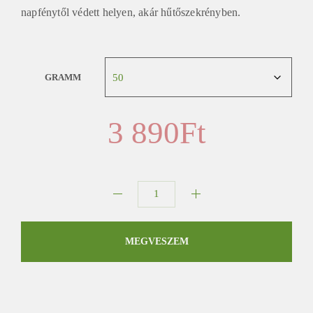
napfénytől védett helyen, akár hűtőszekrényben.
GRAMM
3 890
Ft
Zöld
kardamom
mennyiség
MEGVESZEM