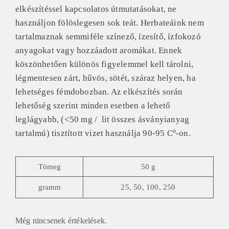
elkészítéssel kapcsolatos útmutatásokat, ne
használjon fölöslegesen sok teát.
Herbateáink nem
tartalmaznak semmiféle színező, ízesítő, ízfokozó
anyagokat vagy hozzáadott aromákat. Ennek
köszönhetően különös figyelemmel kell tárolni,
légmentesen zárt, hűvös, sötét, száraz helyen, ha
lehetséges fémdobozban. Az elkészítés során
lehetőség szerint minden esetben a lehető
leglágyabb, (<50 mg / lit összes ásványianyag
o
tartalmú) tisztított vizet használja 90-95 C
-on.
Tömeg
50 g
gramm
25, 50, 100, 250
Még nincsenek értékelések.