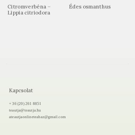
Citromverbéna –
Édes osmanthus
Lippia citriodora
Kapcsolat
+ 36 (20) 261 8851
teautja@teautja.hu
ateautjaonlineteahaz@gmail.com