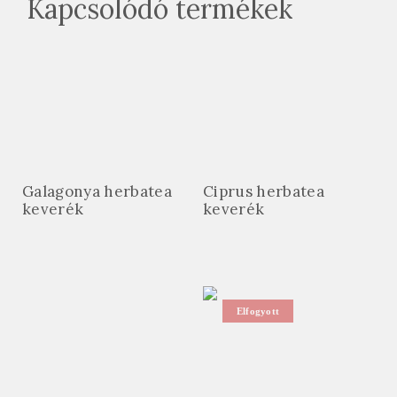
Kapcsolódó termékek
Galagonya herbatea
Ciprus herbatea
keverék
keverék
Elfogyott