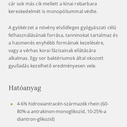
cár sok más cik mellett a kínai rebarbara
kereskedelmét is monopóliummal védte.
A gyökérzet a növény elsődleges gyógyászati célú
felhasználásának forrása, tanninokat tartalmaz és
a hasmenés enyhébb formáinak kezelésére,
vagy a vérhas korai fázisainak ellátására
alkalmas. Egy sor baktériumok által okozott
gyulladás kezelhető eredményesen vele.
Hatóanyag
4-6% hidroxiantracén-származék rhein (60-
80%-a antrakinon-monoglikozid, 10-25%-a
diantron-glikozid)