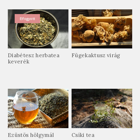
Elfogyott
Diabétesz herbatea
Fügekaktusz virág
keverék
Ezüstös hölgymál
Csíki tea