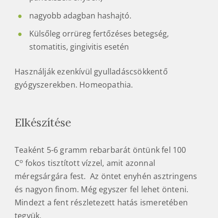
nagyobb adagban hashajtó.
Külsőleg orrüreg fertőzéses betegség,
stomatitis, gingivitis esetén
Használják ezenkívül gyulladáscsökkentő
gyógyszerekben. Homeopathia.
Elkészítése
Teaként 5-6 gramm rebarbarát öntünk fel 100
o
C
fokos tisztított vízzel, amit azonnal
méregsárgára fest. Az öntet enyhén asztringens
és nagyon finom. Még egyszer fel lehet önteni.
Mindezt a fent részletezett hatás ismeretében
tegyük.