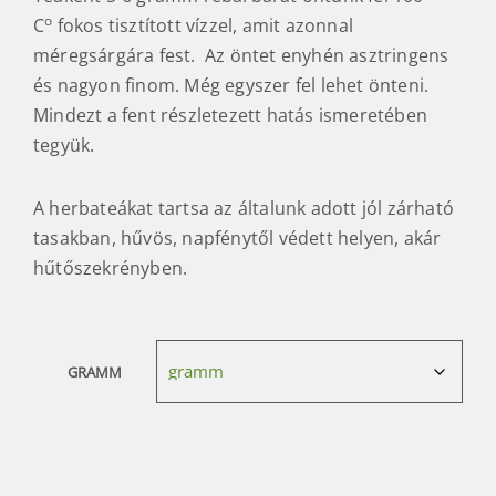
o
C
fokos tisztított vízzel, amit azonnal
méregsárgára fest. Az öntet enyhén asztringens
és nagyon finom. Még egyszer fel lehet önteni.
Mindezt a fent részletezett hatás ismeretében
tegyük.
A herbateákat tartsa az általunk adott jól zárható
tasakban, hűvös, napfénytől védett helyen, akár
hűtőszekrényben.
GRAMM