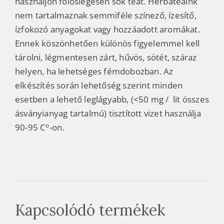
használjon fölöslegesen sok teát.
Herbateáink
nem tartalmaznak semmiféle színező, ízesítő,
ízfokozó anyagokat vagy hozzáadott aromákat.
Ennek köszönhetően különös figyelemmel kell
tárolni, légmentesen zárt, hűvös, sötét, száraz
helyen, ha lehetséges fémdobozban. Az
elkészítés során lehetőség szerint minden
esetben a lehető leglágyabb, (<50 mg / lit összes
ásványianyag tartalmú) tisztított vizet használja
o
90-95 C
-on.
Kapcsolódó termékek