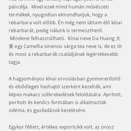
páncélja. Mivel ezek mind humán művészeti
termékek, nyugodtan elmondhatjuk, hogy a
rebarbara volt előbb. Én még nem láttam élő kínai
rebarbarát, pedig nálunk is termeszthető.
Mindene felhasználható. Kínai neve Da Huang 大
黄 egy Camellia sinensis sárga tea neve is, de ez itt
és most a rebarbarák családjának legértékesebb
tagja.
A hagyományos kínai orvoslásban gyomorerősítő
és elsődleges hashajtó szerként kezelték, ami
képes makacs székrekedések feloldására. Aprított,
porított és kenőcs formában is alkalmazták
ödéma, és gyulladások kezelésére.
Egykor féltett, értékes exportcikk volt, az orosz