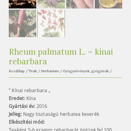
e
t
e
a
h
á
z
Rheum palmatum L. – kínai
rebarbara
Kezdőlap
/
Teák
/
Herbárium
/
Gyógynövények, gyógyteák
/
” Kínai rebarbara „
Eredet:
Kína
Gyártási év:
2016
Jelleg:
Nagy tisztaságú herbatea keverék
Elkészítési mód
:
Teaként 5-6 gramm rebarbarát öntünk fel 100