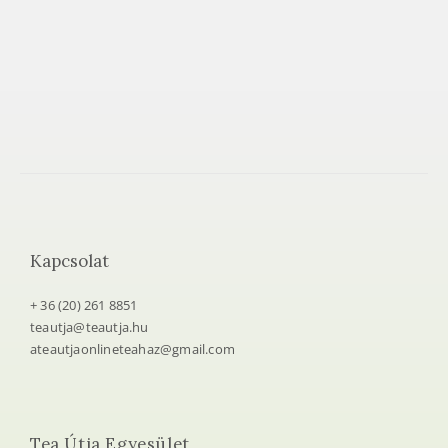
Kapcsolat
+ 36 (20) 261 8851
teautja@teautja.hu
ateautjaonlineteahaz@gmail.com
Tea Útja Egyesület