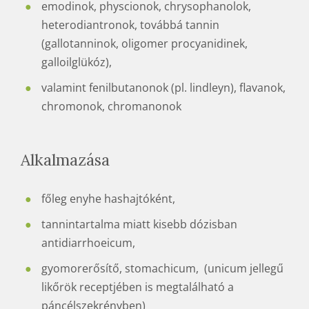
emodinok, physcionok, chrysophanolok,
heterodiantronok, továbbá tannin
(gallotanninok, oligomer procyanidinek,
galloilglükóz),
valamint fenilbutanonok (pl. lindleyn), flavanok,
chromonok, chromanonok
Alkalmazása
főleg enyhe hashajtóként,
tannintartalma miatt kisebb dózisban
antidiarrhoeicum,
gyomorerősítő, stomachicum, (unicum jellegű
likőrök receptjében is megtalálható a
páncélszekrényben)