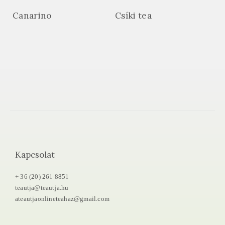
Canarino
Csíki tea
Kapcsolat
+ 36 (20) 261 8851
teautja@teautja.hu
ateautjaonlineteahaz@gmail.com