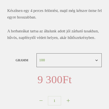
Készítsen egy 4 perces felöntést, majd még kétszer öntse fel
egyre hosszabban.
A herbateákat tartsa az általunk adott jól zárható tasakban,
hűvös, napfénytől védett helyen, akár hűtőszekrényben.
GRAMM
9 300
Ft
Narancs