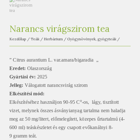
e
t
e
a
Narancs virágszirom tea
h
Kezdőlap
/
Teák
/
Herbárium
/
Gyógynövények, gyógyteák
/
á
z
” Citrus aurantium L. var.amara/bigaradia „
Eredet:
Olaszország
Gyártási év:
2025
Jelleg:
Válogatott narancsvirág szirom
Elkészítési mód
:
o
Elkészítéséhez használjon 90-95 C
-os, lágy, tisztított
vizet, melynek összes ásványianyag tartalma nem haladja
meg az 50 mg/litert, előmelegített, közepes űrtartalmú (4-
600 ml) teáskészletet és egy csapott evőkanálnyi 8-
9 gramm teát.