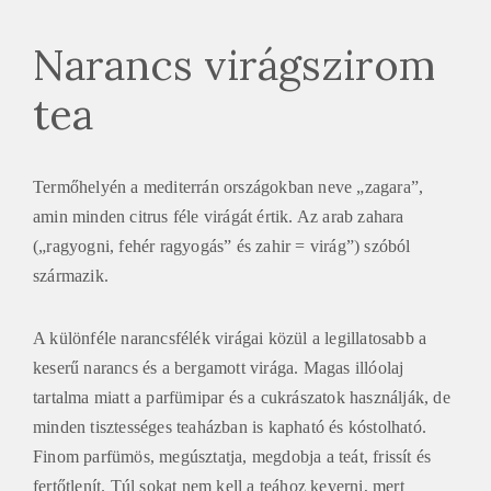
Narancs virágszirom
tea
Termőhelyén a mediterrán országokban neve „zagara”,
amin minden citrus féle virágát értik. Az arab zahara
(„ragyogni, fehér ragyogás” és zahir = virág”) szóból
származik.
A különféle narancsfélék virágai közül a legillatosabb a
keserű narancs és a bergamott virága. Magas illóolaj
tartalma miatt a parfümipar és a cukrászatok használják, de
minden tisztességes teaházban is kapható és kóstolható.
Finom parfümös, megúsztatja, megdobja a teát, frissít és
fertőtlenít. Túl sokat nem kell a teához keverni, mert