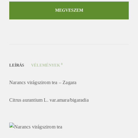
virágszirom
tea
MEGVESZEM
mennyiség
0
LEÍRÁS
VÉLEMÉNYEK
Narancs virágszirom tea – Zagara
Citrus aurantium L. var.amara/bigaradia