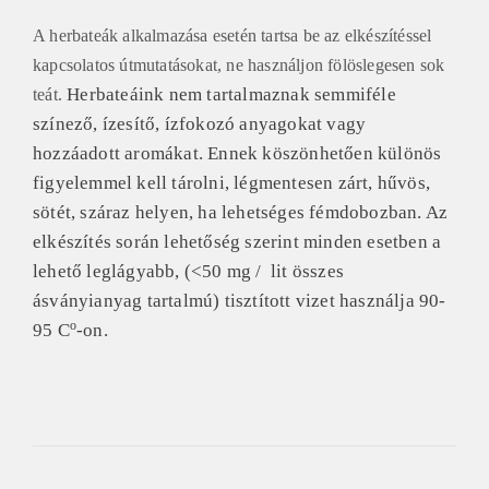
A herbateák alkalmazása esetén tartsa be az elkészítéssel
kapcsolatos útmutatásokat, ne használjon fölöslegesen sok
Herbateáink nem tartalmaznak semmiféle
teát.
színező, ízesítő, ízfokozó anyagokat vagy
hozzáadott aromákat. Ennek köszönhetően különös
figyelemmel kell tárolni, légmentesen zárt, hűvös,
sötét, száraz helyen, ha lehetséges fémdobozban. Az
elkészítés során lehetőség szerint minden esetben a
lehető leglágyabb, (<50 mg / lit összes
ásványianyag tartalmú) tisztított vizet használja 90-
o
95 C
-on.