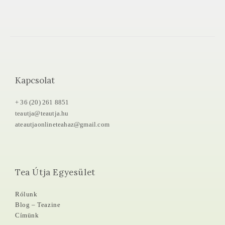
Kapcsolat
+ 36 (20) 261 8851
teautja@teautja.hu
ateautjaonlineteahaz@gmail.com
Tea Útja Egyesület
Rólunk
Blog – Teazine
Címünk