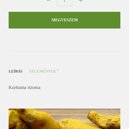
Kurkuma
rizoma
mennyiség
MEGVESZEM
0
LEÍRÁS
VÉLEMÉNYEK
Kurkuma rizoma