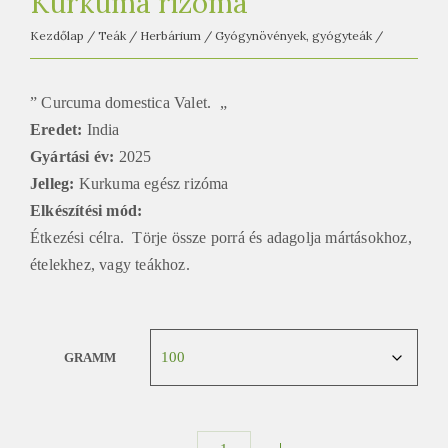
Kurkuma rizoma
e
t
Kezdőlap
/
Teák
/
Herbárium
/
Gyógynövények, gyógyteák
/
e
a
” Curcuma domestica Valet. „
h
Eredet:
India
á
Gyártási év:
2025
z
Jelleg:
Kurkuma egész rizóma
Elkészítési mód
:
Étkezési célra. Törje össze porrá és adagolja mártásokhoz,
ételekhez, vagy teákhoz.
GRAMM