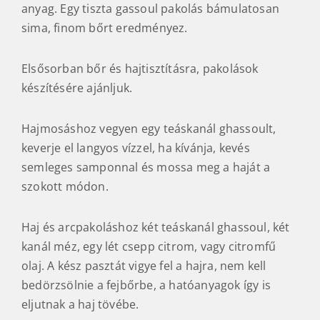
anyag. Egy tiszta gassoul pakolás bámulatosan
sima, finom bőrt eredményez.
Elsősorban bőr és hajtisztításra, pakolások
készítésére ajánljuk.
Hajmosáshoz vegyen egy teáskanál ghassoult,
keverje el langyos vízzel, ha kívánja, kevés
semleges samponnal és mossa meg a haját a
szokott módon.
Haj és arcpakoláshoz két teáskanál ghassoul, két
kanál méz, egy lét csepp citrom, vagy citromfű
olaj. A kész pasztát vigye fel a hajra, nem kell
bedörzsölnie a fejbőrbe, a hatóanyagok így is
eljutnak a haj tövébe.