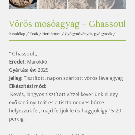
e
t
e
Vörös mosóagyag – Ghassoul
a
h
Kezdőlap
/
Teák
/
Herbárium
/
Gyógynövények, gyógyteák
/
á
z
” Ghassoul „
Eredet:
Marokkó
Gyártási év:
2025
Jelleg:
Tisztított, napon szárított vörös láva agyag
Elkészítési mód
:
Kevés, langyos tisztított vízzel keverjünk el egy
evőkanálnyi teát és a tiszta nedves bőrre
helyezzük fel, majd fedjük le és hagyjuk így 15-20
percig.