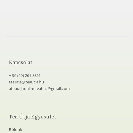
Kapcsolat
+ 36 (20) 261 8851
teautja@teautja.hu
ateautjaonlineteahaz@gmail.com
Tea Útja Egyesület
Rólunk