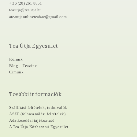
+ 36 (20) 261 8851
teautja@teautja.hu
ateautjaonlineteahaz@gmail.com
Tea Útja Egyesület
Rólunk
Blog – Teazine
Címünk
További információk
Szállítási feltételek, tudnivalók
ÁSZF (felhasználási feltételek)
Adatkezelési tájékoztató
A Tea Útja Közhasznú Egyesület