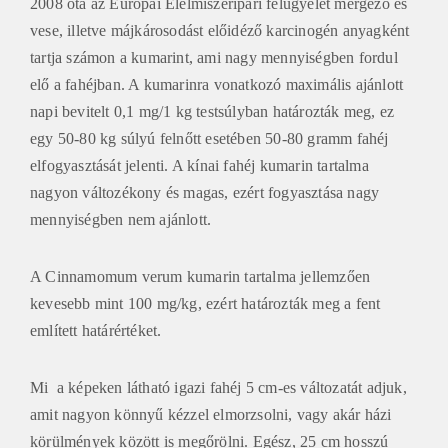
2008 óta az Európai Élelmiszeripari felügyelet mérgező és
vese, illetve májkárosodást előidéző karcinogén anyagként
tartja számon a kumarint, ami nagy mennyiségben fordul
elő a fahéjban. A kumarinra vonatkozó maximális ajánlott
napi bevitelt 0,1 mg/1 kg testsúlyban határozták meg, ez
egy 50-80 kg súlyú felnőtt esetében 50-80 gramm fahéj
elfogyasztását jelenti. A kínai fahéj kumarin tartalma
nagyon változékony és magas, ezért fogyasztása nagy
mennyiségben nem ajánlott.
A Cinnamomum verum kumarin tartalma jellemzően
kevesebb mint 100 mg/kg, ezért határozták meg a fent
említett határértéket.
Mi a képeken látható igazi fahéj 5 cm-es változatát adjuk,
amit nagyon könnyű kézzel elmorzsolni, vagy akár házi
körülmények között is megőrölni. Egész, 25 cm hosszú