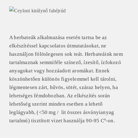
A herbateák alkalmazása esetén tartsa be az
elkészítéssel kapcsolatos útmutatásokat, ne
használjon fölöslegesen sok teát.
Herbateáink nem
tartalmaznak semmiféle színező, ízesítő, ízfokozó
anyagokat vagy hozzáadott aromákat. Ennek
köszönhetően különös figyelemmel kell tárolni,
légmentesen zárt, hűvös, sötét, száraz helyen, ha
lehetséges fémdobozban. Az elkészítés során
lehetőség szerint minden esetben a lehető
leglágyabb, (<50 mg / lit összes ásványianyag
o
tartalmú) tisztított vizet használja 90-95 C
-on.