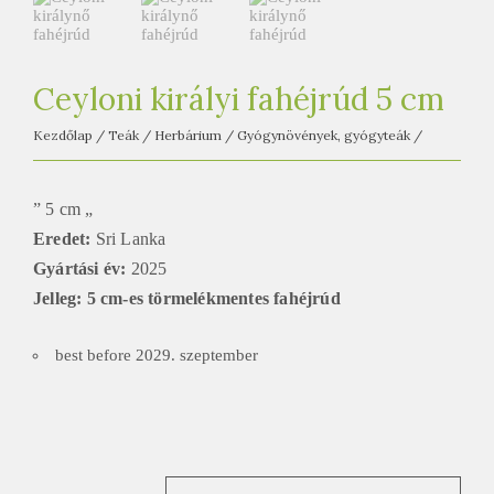
e
t
e
a
Ceyloni királyi fahéjrúd 5 cm
h
Kezdőlap
/
Teák
/
Herbárium
/
Gyógynövények, gyógyteák
/
á
z
” 5 cm „
Eredet:
Sri Lanka
Gyártási év:
2025
Jelleg: 5 cm-es törmelékmentes fahéjrúd
best before 2029. szeptember