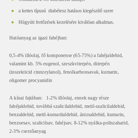
a kettes típusú diabétesz hatásos kiegészítő szere
Húgyúti fertőzések kezelésére kiválóan alkalmas.
Hatóanyag az igazi fahéjban:
0,5-4% illóolaj, fő komponense (65-75%) a fahéjaldehid,
valamint kb. 5% eugenol, szeszkviterpén, diterpén
(inszekticid cinnzeylanol), fenolkarbonsavak, kumarin,
oligomer procyanidin
A kínai fajtában: 1-2% illóolaj, ennek nagy része
fahéjaldehid, továbbá szalicilaldehid, metil-szalicilaldehid,
benzaldehid, metil-kumarilaldehid, ánizsaldehid, kumarin,
benzoesav, szalicilsav, fahéjsav, 8-12% nyálka-poliszaharid,
2-3% cserzőanyag