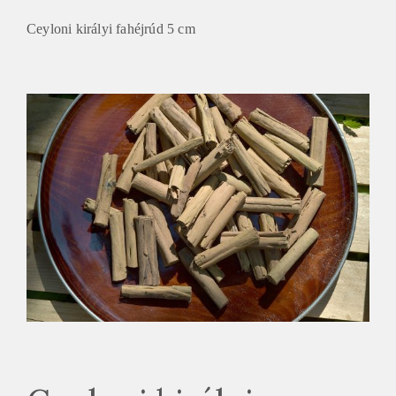
Ceyloni királyi fahéjrúd 5 cm