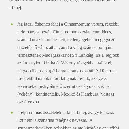
a fahéj.
Az igazi, őshonos fahéj a Cinnamomum verum, régebbi
tudományos nevén Cinnamomum zeylanicum Nees,
számtalan azóta nemesített, de lényegében megegyező
összetételű változatban, amit a világ számos pontján
termesztenek Madagaszkártól Sri Lankáig. Ez a legjobb
az ún. ceyloni királynő. Vékony rétegekben válik el,
nagyon illatos, sárgásbarna, aranyos színű. A 10 cm-nl
rövidebb darabokat tört fahéjnak hívjuk, az egész
tekercseket pedig átmérő szerint osztályozzuk Alba
(vékény), kontinentális, Mexikó és Hamburg (vastag)
osztályokba
Teljesen más összetételű a kínai fahéj, avagy kasszia.
Ezt nem is szabadna fahéjnak nevezni. A
szupermarketekben boltokban szinte kizárólag ez utóbbi