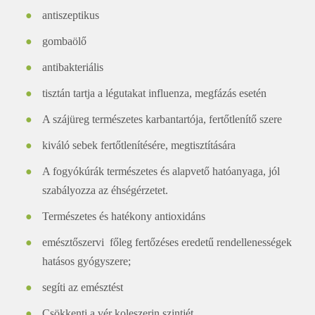
antiszeptikus
gombaölő
antibakteriális
tisztán tartja a légutakat influenza, megfázás esetén
A szájüreg természetes karbantartója, fertőtlenítő szere
kiváló sebek fertőtlenítésére, megtisztítására
A fogyókúrák természetes és alapvető hatóanyaga, jól
szabályozza az éhségérzetet.
Természetes és hatékony antioxidáns
emésztőszervi főleg fertőzéses eredetű rendellenességek
hatásos gyógyszere;
segíti az emésztést
Csökkenti a vér koleszerin szintjét