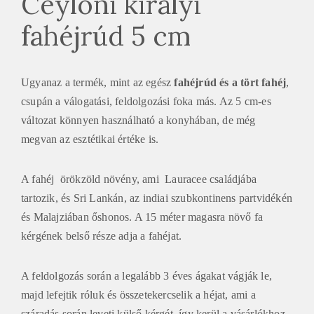
Ceyloni királyi
fahéjrúd 5 cm
Ugyanaz a termék, mint az egész
fahéjrúd és a tört fahéj
,
csupán a válogatási, feldolgozási foka más. Az 5 cm-es
változat könnyen használható a konyhában, de még
megvan az esztétikai értéke is.
A fahéj örökzöld növény, ami Lauracee családjába
tartozik, és Sri Lankán, az indiai szubkontinens partvidékén
és Malajziában őshonos. A 15 méter magasra növő fa
kérgének belső része adja a fahéjat.
A feldolgozás során a legalább 3 éves ágakat vágják le,
majd lefejtik róluk és összetekercselik a héjat, ami a
száradás során leveti külső kérgét, így kerül a vásárlókhoz