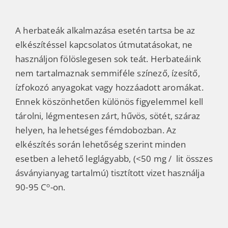
A herbateák alkalmazása esetén tartsa be az
elkészítéssel kapcsolatos útmutatásokat, ne
használjon fölöslegesen sok teát.
Herbateáink
nem tartalmaznak semmiféle színező, ízesítő,
ízfokozó anyagokat vagy hozzáadott aromákat.
Ennek köszönhetően különös figyelemmel kell
tárolni, légmentesen zárt, hűvös, sötét, száraz
helyen, ha lehetséges fémdobozban. Az
elkészítés során lehetőség szerint minden
esetben a lehető leglágyabb, (<50 mg / lit összes
ásványianyag tartalmú) tisztított vizet használja
o
90-95 C
-on.