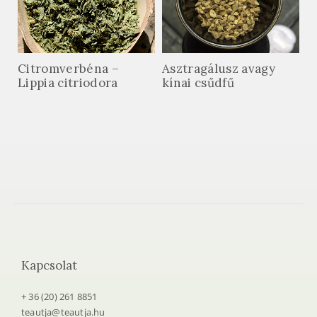
Citromverbéna –
Asztragálusz avagy
Lippia citriodora
kínai csűdfű
Kapcsolat
+ 36 (20) 261 8851
teautja@teautja.hu