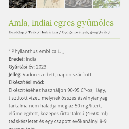
e
t
e
Amla, indiai egres gyümölcs
a
h
Kezdőlap
/
Teák
/
Herbárium
/
Gyógynövények, gyógyteák
/
á
z
” Phyllanthus emblica L. „
Eredet:
India
Gyártási év:
2023
Jelleg:
Vadon szedett, napon szárított
Elkészítési mód
:
o
Elkészítéséhez használjon 90-95 C
-os, lágy,
tisztított vizet, melynek összes ásványianyag
tartalma nem haladja meg az 50 mg/litert,
előmelegített, közepes űrtartalmú (4-600 ml)
teáskészletet és egy csapott evőkanálnyi 8-9
gramm teát.