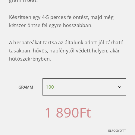
Készítsen egy 4-5 perces felöntést, majd még
kétszer öntse fel egyre hosszabban.
A herbateákat tartsa az általunk adott jól zárható
tasakban, hűvös, napfénytől védett helyen, akár
hűtőszekrényben.
GRAMM
1 890
Ft
ELFOGYOTT