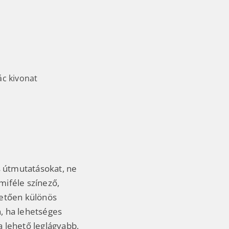
s útmutatásokat, ne
iféle színező,
hetően különös
n, ha lehetséges
 lehető leglágyabb,