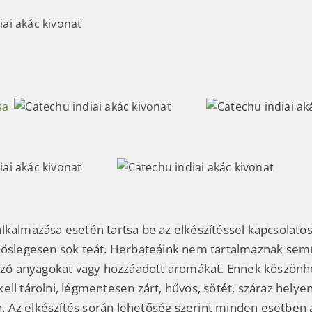
sa
lkalmazása esetén tartsa be az elkészítéssel kapcsolato
löslegesen sok teát.
Herbateáink nem tartalmaznak semm
okozó anyagokat vagy hozzáadott aromákat. Ennek köszön
ell tárolni, légmentesen zárt, hűvös, sötét, száraz helye
Az elkészítés során lehetőség szerint minden esetben a