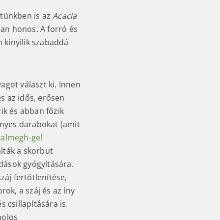
etünkben is az
Acacia
ban honos. A forró és
 kinyílik szabaddá
agot választ ki. Innen
s az idős, erősen
zik és abban főzik
fényes darabokat (amit
kalmegh-gel
lták a skorbut
dások gyógyítására.
áj fertőtlenítése,
rok, a száj és az íny
s csillapítására is.
nolos