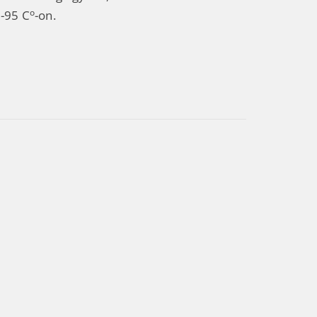
o
0-95 C
-on.