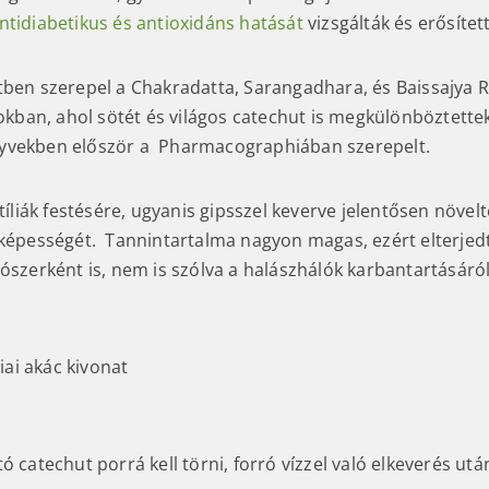
ntidiabetikus és antioxidáns hatását
vizsgálták és erősítet
tben szerepel a Chakradatta, Sarangadhara, és Baissajya R
an, ahol sötét és világos catechut is megkülönböztettek
yvekben először a Pharmacographiában szerepelt.
xtíliák festésére, ugyanis gipsszel keverve jelentősen növelte
 képességét. Tannintartalma nagyon magas, ezért elterjed
ószerként is, nem is szólva a halászhálók karbantartásáról
ó catechut porrá kell törni, forró vízzel való elkeverés ut