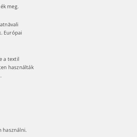
ték meg.
atnāvali
. Európai
 a textil
ten használták
.
án használni.