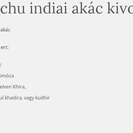
chu indiai akác kiv
 akác
ert:
c
mimóza
elven Khira,
ul khadira, vagy kudhir