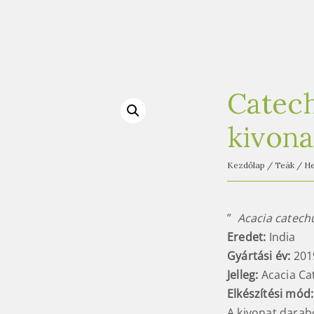
Catech
kivona
Kezdőlap
/
Teák
/
He
”
Acacia catechu
Eredet:
India
Gyártási év:
201
Jelleg:
Acacia Ca
Elkészítési mód
:
A kivonat darab