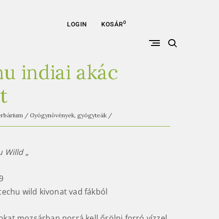
0
LOGIN
KOSÁR
open
search
form
u indiai akác
t
rbárium
/
Gyógynövények, gyógyteák
/
 Willd
„
9
techu wild kivonat vad fákból
okat mozsárban porrá kell őrölni forró vízzel