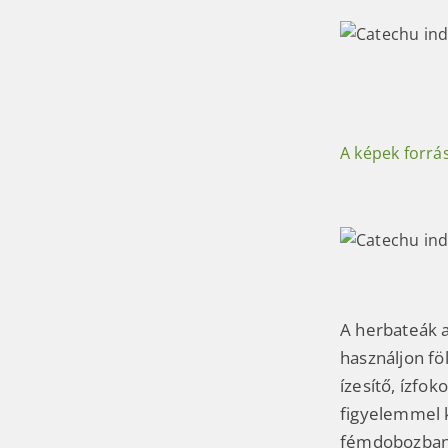
A képek forrá
A herbateák a
használjon fö
ízesítő, ízf
figyelemmel k
fémdobozban. 