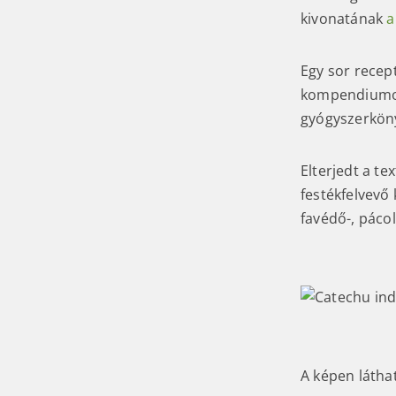
kivonatának
a
Egy sor recep
kompendiumokb
gyógyszerkön
Elterjedt a te
festékfelvevő
favédő-, pácol
A képen láthat