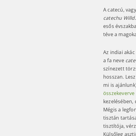
A catecú, vag
catechu Willd
esős évszakba
téve a magoka
Az indiai akác
a fa neve
cate
színezett törz
hosszan. Leszű
mi is ajánlun
összekeverve
kezelésében, 
Mégis a legfo
tisztán tartás
tisztítója, vé
Külsőleg aszt