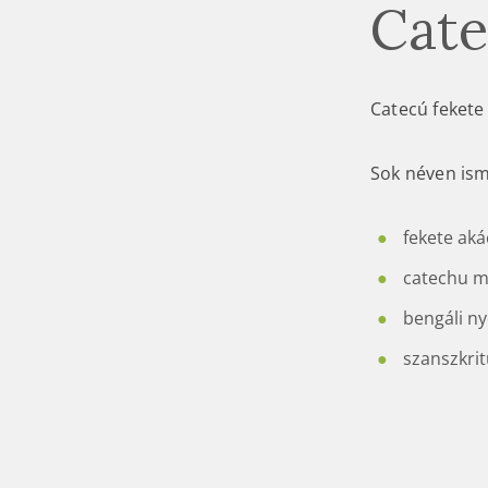
Cate
Catecú fekete
Sok néven ism
fekete aká
catechu 
bengáli ny
szanszkrit