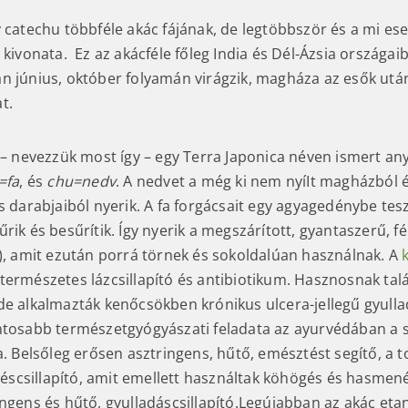
y catechu többféle akác fájának, de legtöbbször és a mi es
. kivonata. Ez az akácféle főleg India és Dél-Ázsia országai
n június, október folyamán virágzik, magháza az esők után
t.
 – nevezzük most így – egy Terra Japonica néven ismert any
=fa
, és
chu=nedv
. A nedvet a még ki nem nyíIt magházból é
s darabjaiból nyerik. A fa forgácsait egy agyagedénybe tes
rik és besűrítik. Így nyerik a megszárított, gyantaszerű, 
k), amit ezután porrá törnek és sokoldalúan használnak. A
természetes lázcsillapító és antibiotikum. Hasznosnak talá
de alkalmazták kenőcsökben krónikus ulcera-jellegű gyulla
ntosabb természetgyógyászati feladata az ayurvédában a sz
a. Belsőleg erősen asztringens, hűtő, emésztést segítő, a to
rzéscsillapító, amit emellett használtak köhögés és hasmené
ingens és hűtő, gyulladáscsillapító.Legújabban az akác eta