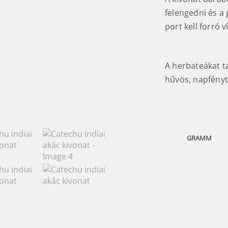
felengedni és a
port kell forró v
A herbateákat ta
hűvös, napfényt
GRAMM