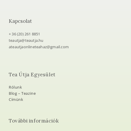
Kapcsolat
+ 36 (20) 261 8851
teautja@teautja.hu
ateautjaonlineteahaz@gmail.com
Tea Útja Egyesület
Rólunk
Blog – Teazine
Címünk
További információk