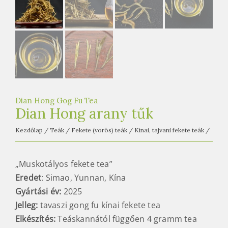
e
t
e
a
h
á
z
Dian Hong Gog Fu Tea
Dian Hong arany tűk
Kezdőlap
/
Teák
/
Fekete (vörös) teák
/
Kínai, tajvani fekete teák
/
„Muskotályos fekete tea”
Eredet
: Simao, Yunnan, Kína
Gyártási év:
2025
Jelleg:
tavaszi gong fu kínai fekete tea
Elkészítés:
Teáskannától függően 4 gramm tea