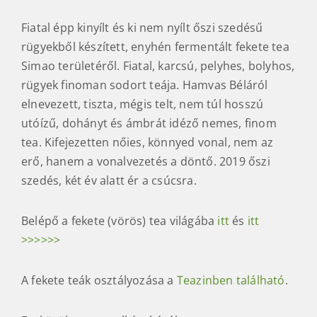
Fiatal épp kinyílt és ki nem nyílt őszi szedésű
rügyekből készített, enyhén fermentált fekete tea
Simao területéről. Fiatal, karcsú, pelyhes, bolyhos,
rügyek finoman sodort teája. Hamvas Béláról
elnevezett, tiszta, mégis telt, nem túl hosszú
utóízű, dohányt és ámbrát idéző nemes, finom
tea. Kifejezetten nőies, könnyed vonal, nem az
erő, hanem a vonalvezetés a döntő. 2019 őszi
szedés, két év alatt ér a csúcsra.
Belépő a fekete (vörös) tea világába
itt
és
itt
>>>>>>
A fekete teák osztályozása a
Teazinben található
.