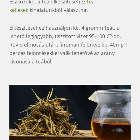
Eszközöket a tea elkészítéséhez
tea
kellékek
kínálatunkból választhat.
Elkészítéséhez használjon kb. 4 gramm teát, a
o
lehető leglágyabb, tisztított vizet 95-100 C
-on.
Rövid elmosás után, finoman felöntve kb. 40mp-1
perces felöntésekkel válik lehetővé az arany
kivonása a teából.