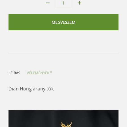
Dian
Hong
arany
MEGVESZEM
tűk
mennyiség
0
LEÍRÁS
VÉLEMÉNYEK
Dian Hong arany tűk