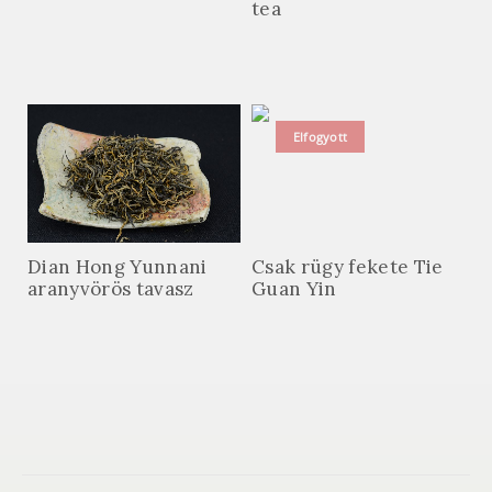
tea
Elfogyott
Dian Hong Yunnani
Csak rügy fekete Tie
aranyvörös tavasz
Guan Yin