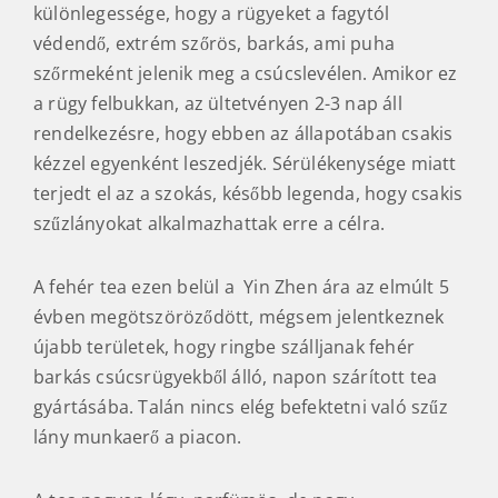
különlegessége, hogy a rügyeket a fagytól
védendő, extrém szőrös, barkás, ami puha
szőrmeként jelenik meg a csúcslevélen. Amikor ez
a rügy felbukkan, az ültetvényen 2-3 nap áll
rendelkezésre, hogy ebben az állapotában csakis
kézzel egyenként leszedjék. Sérülékenysége miatt
terjedt el az a szokás, később legenda, hogy csakis
szűzlányokat alkalmazhattak erre a célra.
A fehér tea ezen belül a Yin Zhen ára az elmúlt 5
évben megötszöröződött, mégsem jelentkeznek
újabb területek, hogy ringbe szálljanak fehér
barkás csúcsrügyekből álló, napon szárított tea
gyártásába. Talán nincs elég befektetni való szűz
lány munkaerő a piacon.