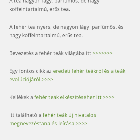
A tea nagyon lágy, parfümös, de nagy
koffeintartalmú, erős tea.
A fehér tea nyers, de nagyon lágy, parfümös, és
nagy koffeintartalmú, erős tea.
Bevezetés a fehér teák világába itt
>>>>>>>
Egy fontos cikk az
eredeti fehér teákról és a teák
evolúciójáról.>>>>
Kellékek a
fehér teák elkészítéséhez itt >>>>
Itt található a
fehér teák új hivatalos
megnevezéstana és leírása >>>>