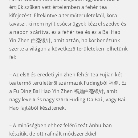
értjük szűken vett értelemben a fehér tea
kifejezést. Eltekintve a termőterületektől, kora
tavaszi, ki nem nyílt csúcsrügyek kézzel szedve és
a napon szárítva, ez a fehér tea és ez a Bai Hao
Yin Zhen 白毫银针, amit aztán, ha körbenézünk
szerte a világon a következő területeken lelhetünk
fel:
– Az első és eredeti yin zhen fehér tea Fujian két
teatermő területéről származik Fudingból 福鼎. Ez
a Fu Ding Bai Hao Yin Zhen 福鼎白毫银针, amit
nagy levelű és nagy szőrű Fuding Da Bai , vagy Bai
Hao fajtából készítenek.
– A minőségben ehhez felérő teát Anhuiban
készítik, de ott rafinált módszerekkel.