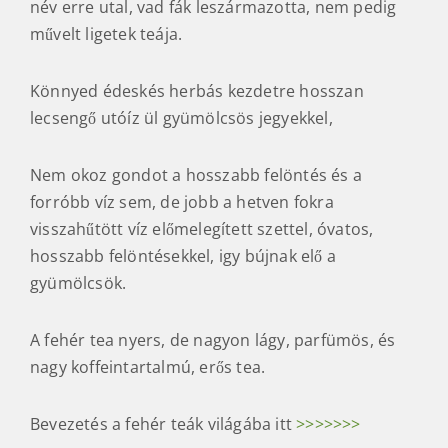
név erre utal, vad fák leszármazotta, nem pedig
művelt ligetek teája.
Könnyed édeskés herbás kezdetre hosszan
lecsengő utóíz ül gyümölcsös jegyekkel,
Nem okoz gondot a hosszabb felöntés és a
forróbb víz sem, de jobb a hetven fokra
visszahűtött víz előmelegített szettel, óvatos,
hosszabb felöntésekkel, igy bújnak elő a
gyümölcsök.
A fehér tea nyers, de nagyon lágy, parfümös, és
nagy koffeintartalmú, erős tea.
Bevezetés a fehér teák világába itt
>>>>>>>