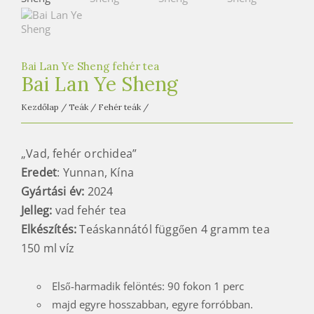
e
t
e
a
Bai Lan Ye Sheng fehér tea
h
Bai Lan Ye Sheng
á
Kezdőlap
/
Teák
/
Fehér teák
/
z
„Vad, fehér orchidea”
Eredet
: Yunnan, Kína
Gyártási év:
2024
Jelleg:
vad fehér tea
Elkészítés:
Teáskannától függően 4 gramm tea
150 ml víz
Első-harmadik felöntés: 90 fokon 1 perc
majd egyre hosszabban, egyre forróbban.