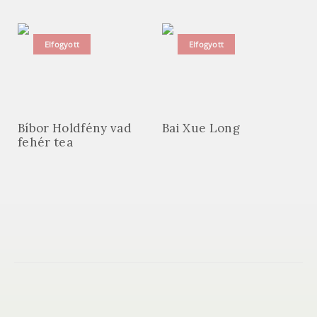
Elfogyott
Elfogyott
Bíbor Holdfény vad
Bai Xue Long
fehér tea