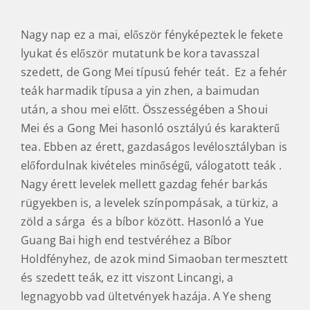
Nagy nap ez a mai, először fényképeztek le fekete
lyukat és először mutatunk be kora tavasszal
szedett, de Gong Mei típusú fehér teát. Ez a fehér
teák harmadik típusa a yin zhen, a baimudan
után, a shou mei előtt. Összességében a Shoui
Mei és a Gong Mei hasonló osztályú és karakterű
tea. Ebben az érett, gazdaságos levélosztályban is
előfordulnak kivételes minőségű, válogatott teák .
Nagy érett levelek mellett gazdag fehér barkás
rügyekben is, a levelek színpompásak, a türkiz, a
zöld a sárga és a bíbor között. Hasonló a Yue
Guang Bai high end testvéréhez a Bíbor
Holdfényhez, de azok mind Simaoban termesztett
és szedett teák, ez itt viszont Lincangi, a
legnagyobb vad ültetvények hazája. A Ye sheng