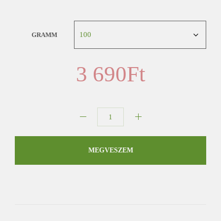
GRAMM
3 690
Ft
Congwoo
sakura
mennyiség
MEGVESZEM