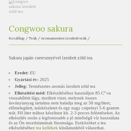
e
t
e
a
Congwoo sakura
h
Kezdőlap
/
Teák
/
Aromamentes ízesített teák
/
á
z
Sakura japán cseresznyével ízesített zöld tea
Eredet
: EU
Gyártási év:
2025
Jelleg:
Természetes aromás ízesített zöld tea
o
Elkészítési mód:
Elkészítéséhez használjon 85 C
-ra
visszahűtött lágy, tisztított vizet, melynek összes
ásványianyag tartalma nem haladja meg az 50 mg/litert,
előmelegített, teáskészletet és egy nagy csipetnyi 5-6 gramm
teát. Fél liter teához készítsen kb. 2-3 perces felöntéseket. Az
elkészítés során a legfontosabb a jó minőségű víz használata
és az Ön mozdulatainak finomsága. Eszközöket a tea
elkészítéséhez
tea kellékek
kínálatunkból választhat.