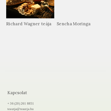
Richard Wagner teája
Sencha Moringa
Kapcsolat
+ 36 (20) 261 8851
teautja@teautja.hu