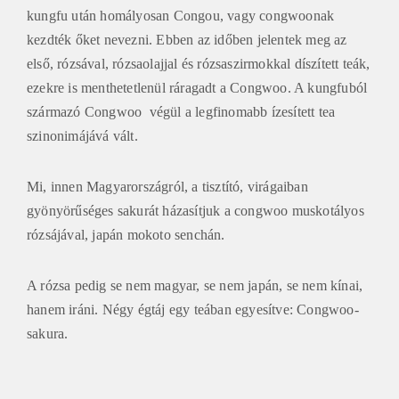
kungfu után homályosan Congou, vagy congwoonak
kezdték őket nevezni. Ebben az időben jelentek meg az
első, rózsával, rózsaolajjal és rózsaszirmokkal díszített teák,
ezekre is menthetetlenül ráragadt a Congwoo. A kungfuból
származó Congwoo végül a legfinomabb ízesített tea
szinonimájává vált.
Mi, innen Magyarországról, a tisztító, virágaiban
gyönyörűséges sakurát házasítjuk a congwoo muskotályos
rózsájával, japán mokoto senchán.
A rózsa pedig se nem magyar, se nem japán, se nem kínai,
hanem iráni. Négy égtáj egy teában egyesítve: Congwoo-
sakura.