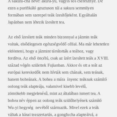
A sakura-cha neve: akura-yu, vagyis sós cseresznye. De
ezen a purifikáló gesztuson túl a sakura semmilyen
formában sem szerepel teák ízesítőjeként. Egyáltalán
Japánban nem létezik ízesített tea.
Az első ízesített teák minden bizonnyal a jázmin teák
voltak, elsődlegesen egészségvédő céllal. Ma már lehetetlen
eldönteni, hogy a jázmint társították a teához, vagy
fordítva. Az első öncélú, csak az ízért ízesített teák a XVIII.
század végén születtek Fujianban. Akkor és ott a teát az
európai kereskedők nem hívták sem chának, sem teának,
hanem boheának. A bohea a mára ínyenc teáknak számító
oolong teák alapteája, valamivel kisebb levelű,
zömökebb megjelenésű, mint az általában ismert tea. A
bohea név éppen az oolong teák szülőhelyének számító
Wu-yi hegység nevéből származik. Mivel ezek a teák
váltak a kínai teaszertartás, a gongfucha alapteáivá, a