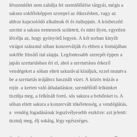
létszemlélet nem zabálja fel szemlélődése tárgyát, mégis a
sakura sokféleképpen szerepel az étkezésben, vagy az
ahhoz kapcsolódó alkalmak ét és itallapjain. A közbeszéd
szerint a sakura nemesnek született, és mint ilyen, egyetlen
létcélja az, hogy gyönyörű legyen. A két sorban kinyílt
virágot szárastul sóban konzerválják és ebben a formájában
sokféle frissítő ital alapja. Legfontosabb szerepét éppen a
japán szertartásban éri el, ahol a szertartásra érkező
vendégeket a sóban eltett sakurával kínáljuk, ezzel mutatva
be a szertartás teájához használt vizet. A közös teázás a
rojin a kerten való áthaladáskor, szemlélődő lelkünket
tisztítja meg, a felkínált forró, sós sakura a belsőnket is. A
sóban eltett sakura a konzervált tökéletesség, a vendéglátás,
a vendég fogadásának legszívélyesebb eszköze: azt jelenti:
tisztulj meg, élj sokáig, légy egészséges.