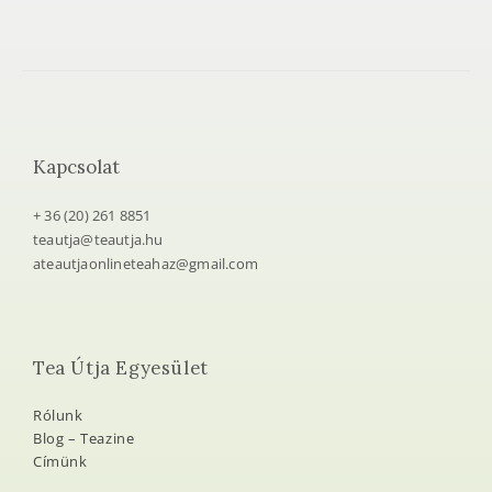
Kapcsolat
+ 36 (20) 261 8851
teautja@teautja.hu
ateautjaonlineteahaz@gmail.com
Tea Útja Egyesület
Rólunk
Blog – Teazine
Címünk