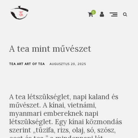
Skip
to
0
open
content
searc
A
Pure matcha, from Marukyu Koyamaen
form
T
e
A tea mint művészet
a
Ú
TEA ART ART OF TEA
AUGUSZTUS 20, 2025
t
j
a
o
A tea létszükséglet, napi kaland és
n
művészet. A kínai, vietnámi,
l
myanmari embereknek napi
i
létszükséglet. Egy kínai közmondás
n
szerint „tüzifa, rizs, olaj, só, szósz,