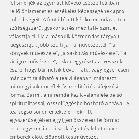
felismerjék az egymást követő csésze teákban
rejlő önismeret és érzékelés képességének apró
különbségeit. A fent idézett két közmondás a tea
szükségszerű, gyakorlati és meditatív szintjét
választja el. Ha a második közmondás tárgyait
kiegészítjük jobb szó híján a művészettel: ” a
könyvek művészete”, „a sakkozás művészete”, ” a
virágok művészete”, akkor egyrészt azt vesszük
észre, hogy bármelyik bevonható, vagy egyenesen
már bent található a tea világában, másrészt
mindegyikük önreflektív, meditációs kifejezési
forma. Bármi, ami remdelkezik valamiféle belső
spiritualitással, összefüggésbe hozható a teával. A
tea végső soron értéktelennek hitt
egyszerűségében egy igen összetett létforma:
lehet egyszerű napi szükséglet és lehet művelt
emberek előtt előadott testművészet,