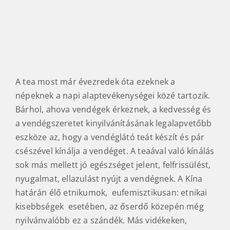
A tea most már évezredek óta ezeknek a
népeknek a napi alaptevékenységei közé tartozik.
Bárhol, ahova vendégek érkeznek, a kedvesség és
a vendégszeretet kinyilvánításának legalapvetőbb
eszköze az, hogy a vendéglátó teát készít és pár
csészével kínálja a vendéget. A teaával való kínálás
sok más mellett jó egészséget jelent, felfrissülést,
nyugalmat, ellazulást nyújt a vendégnek. A Kína
határán élő etnikumok, eufemisztikusan: etnikai
kisebbségek esetében, az őserdő közepén még
nyilvánvalóbb ez a szándék. Más vidékeken,