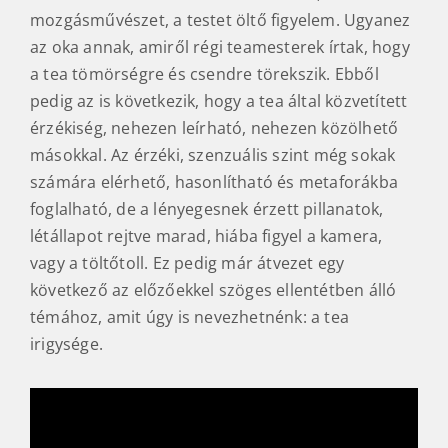
mozgásművészet, a testet öltő figyelem. Ugyanez
az oka annak, amiről régi teamesterek írtak, hogy
a tea tömörségre és csendre törekszik. Ebből
pedig az is következik, hogy a tea által közvetített
érzékiség, nehezen leírható, nehezen közölhető
másokkal. Az érzéki, szenzuális szint még sokak
számára elérhető, hasonlítható és metaforákba
foglalható, de a lényegesnek érzett pillanatok,
létállapot rejtve marad, hiába figyel a kamera,
vagy a töltőtoll. Ez pedig már átvezet egy
következő az előzőekkel szöges ellentétben álló
témához, amit úgy is nevezhetnénk: a tea
irigysége.