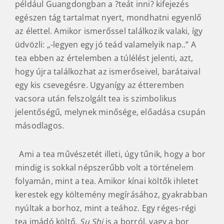
például Guangdongban a ?teát inni? kifejezés
egészen tág tartalmat nyert, mondhatni egyenlő
az élettel. Amikor ismerőssel találkozik valaki, így
üdvözli: „-legyen egy jó teád valamelyik nap..” A
tea ebben az értelemben a túlélést jelenti, azt,
hogy újra találkozhat az ismerőseivel, barátaival
egy kis csevegésre. Ugyanígy az étteremben
vacsora után felszolgált tea is szimbolikus
jelentőségű, melynek minősége, előadása csupán
másodlagos.
Ami a tea művészetét illeti, úgy tűnik, hogy a bor
mindig is sokkal népszerűbb volt a történelem
folyamán, mint a tea. Amikor kínai költők ihletet
kerestek egy költemény megírásához, gyakrabban
nyúltak a borhoz, mint a teához. Egy réges-régi
tea imádó költő,
Su Shi
is a borról, vagy a bor