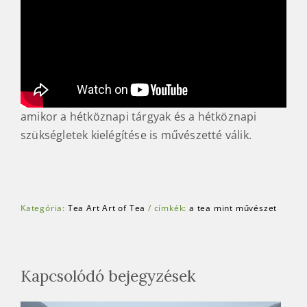
amikor a hétköznapi tárgyak és a hétköznapi
szükségletek kielégítése is művészetté válik.
Kategória:
Tea Art Art of Tea
/
címkék:
a tea mint művészet
Kapcsolódó bejegyzések