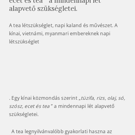
e
ecet és tea ” a mindennapi lét
t
alapvető szükségletei.
e
a
A tea létszükséglet, napi kaland és művészet. A
h
kínai, vietnámi, myanmari embereknek napi
á
létszükséglet
z
. Egy kínai közmondás szerint „
tüzifa, rizs, olaj, só,
szósz, ecet és tea
” a mindennapi lét alapvető
szükségletei.
A tea legnyilvánvalóbb gyakorlati haszna az