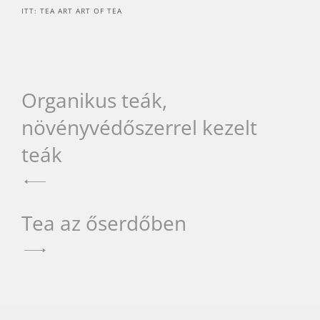
ITT: TEA ART ART OF TEA
Bejegyzés
Organikus teák,
növényvédőszerrel kezelt
navigáció
teák
Tea az őserdőben