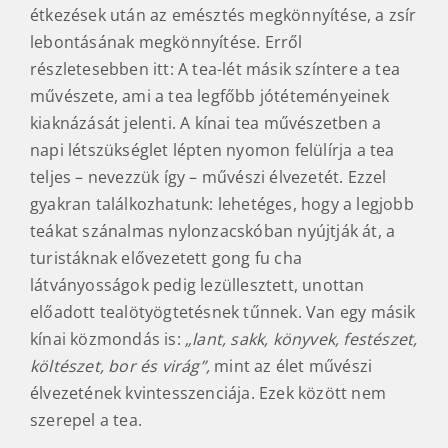
étkezések után az emésztés megkönnyítése, a zsír
lebontásának megkönnyítése. Erről
részletesebben itt: A tea-lét másik színtere a tea
művészete, ami a tea legfőbb jótéteményeinek
kiaknázását jelenti. A kínai tea művészetben a
napi létszükséglet lépten nyomon felülírja a tea
teljes – nevezzük így – művészi élvezetét. Ezzel
gyakran találkozhatunk: lehetéges, hogy a legjobb
teákat szánalmas nylonzacskóban nyújtják át, a
turistáknak elővezetett gong fu cha
látványosságok pedig lezüllesztett, unottan
előadott tealötyögtetésnek tűnnek. Van egy másik
kínai közmondás is:
„lant, sakk, könyvek, festészet,
költészet, bor és virág”,
mint az élet művészi
élvezetének kvintesszenciája. Ezek között nem
szerepel a tea.