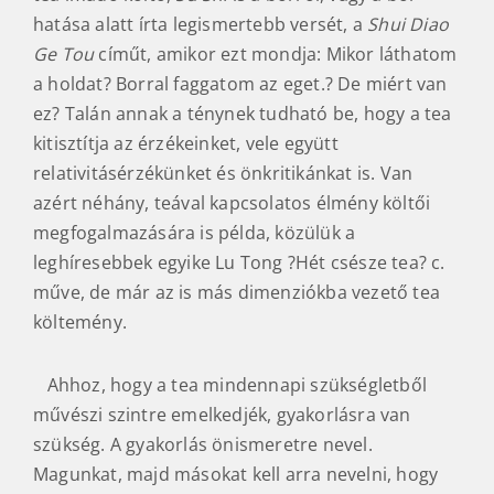
hatása alatt írta legismertebb versét, a
Shui Diao
Ge Tou
címűt, amikor ezt mondja: Mikor láthatom
a holdat? Borral faggatom az eget.? De miért van
ez? Talán annak a ténynek tudható be, hogy a tea
kitisztítja az érzékeinket, vele együtt
relativitásérzékünket és önkritikánkat is. Van
azért néhány, teával kapcsolatos élmény költői
megfogalmazására is példa, közülük a
leghíresebbek egyike Lu Tong ?Hét csésze tea? c.
műve, de már az is más dimenziókba vezető tea
költemény.
Ahhoz, hogy a tea mindennapi szükségletből
művészi szintre emelkedjék, gyakorlásra van
szükség. A gyakorlás önismeretre nevel.
Magunkat, majd másokat kell arra nevelni, hogy