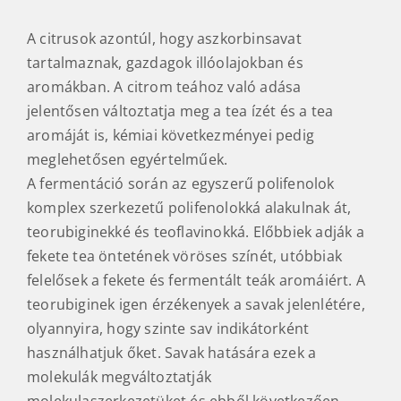
A citrusok azontúl, hogy aszkorbinsavat
tartalmaznak, gazdagok illóolajokban és
aromákban. A citrom teához való adása
jelentősen változtatja meg a tea ízét és a tea
aromáját is, kémiai következményei pedig
meglehetősen egyértelműek.
A fermentáció során az egyszerű polifenolok
komplex szerkezetű polifenolokká alakulnak át,
teorubiginekké és teoflavinokká. Előbbiek adják a
fekete tea öntetének vöröses színét, utóbbiak
felelősek a fekete és fermentált teák aromáiért. A
teorubiginek igen érzékenyek a savak jelenlétére,
olyannyira, hogy szinte sav indikátorként
használhatjuk őket. Savak hatására ezek a
molekulák megváltoztatják