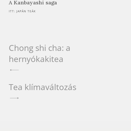
A Kanbayashi saga
ITT: JAPÁN TEÁK
Bejegyzés
Chong shi cha: a
hernyókakitea
navigáció
Tea klímaváltozás