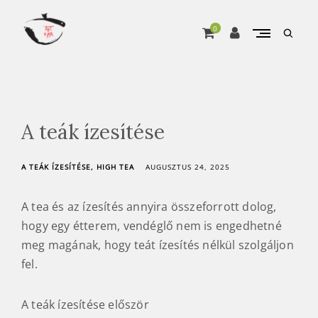
Skip
to
0
open
content
searc
A
Pure matcha, from Marukyu Koyamaen
form
T
e
a
A teák ízesítése
Ú
t
A TEÁK ÍZESÍTÉSE
HIGH TEA
AUGUSZTUS 24, 2025
j
a
A tea és az ízesítés annyira összeforrott dolog,
o
hogy egy étterem, vendéglő nem is engedhetné
n
meg magának, hogy teát ízesítés nélkül szolgáljon
l
fel.
i
n
A teák ízesítése először