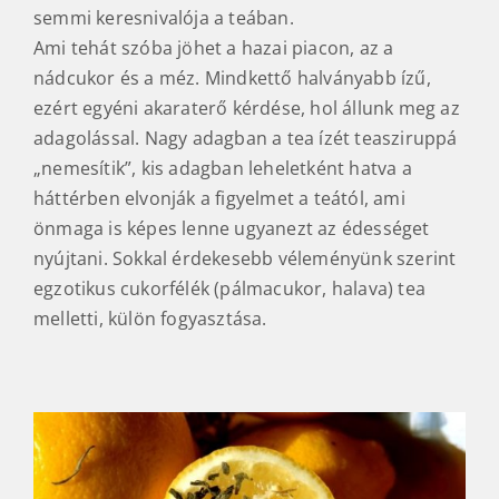
semmi keresnivalója a teában.
Ami tehát szóba jöhet a hazai piacon, az a
nádcukor és a méz. Mindkettő halványabb ízű,
ezért egyéni akaraterő kérdése, hol állunk meg az
adagolással. Nagy adagban a tea ízét teasziruppá
„nemesítik”, kis adagban leheletként hatva a
háttérben elvonják a figyelmet a teától, ami
önmaga is képes lenne ugyanezt az édességet
nyújtani. Sokkal érdekesebb véleményünk szerint
egzotikus cukorfélék (pálmacukor, halava) tea
melletti, külön fogyasztása.