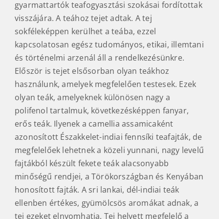
gyarmattartók teafogyasztási szokásai fordítottak
visszájára. A teához tejet adtak. A tej
sokféleképpen kerülhet a teába, ezzel
kapcsolatosan egész tudományos, etikai, illemtani
és történelmi arzenál áll a rendelkezésünkre.
Először is tejet elsősorban olyan teákhoz
használunk, amelyek megfelelően testesek. Ezek
olyan teák, amelyeknek különösen nagy a
polifenol tartalmuk, következésképpen fanyar,
erős teák. Ilyenek a camellia assamicaként
azonosított Északkelet-indiai fennsíki teafajták, de
megfelelőek lehetnek a közeli yunnani, nagy levelű
fajtákból készült fekete teák alacsonyabb
minőségű rendjei, a Törökországban és Kenyában
honosított fajták. A sri lankai, dél-indiai teák
ellenben értékes, gyümölcsös aromákat adnak, a
tej ezeket elnyomhatja. Tej helyett megfelelő a