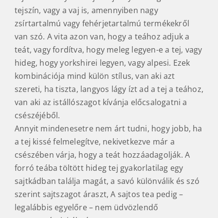
tejszín, vagy a vaj is, amennyiben nagy
zsírtartalmú vagy fehérjetartalmú termékekről
van szó. A vita azon van, hogy a teához adjuk a
teát, vagy fordítva, hogy meleg legyen-e a tej, vagy
hideg, hogy yorkshirei legyen, vagy alpesi. Ezek
kombinációja mind külön stílus, van aki azt
szereti, ha tiszta, langyos lágy ízt ad a tej a teához,
van aki az istállószagot kívánja előcsalogatni a
csészéjéből.
Annyit mindenesetre nem árt tudni, hogy jobb, ha
a tej kissé felmelegítve, nekivetkezve már a
csészében várja, hogy a teát hozzáadagolják. A
forró teába töltött hideg tej gyakorlatilag egy
sajtkádban találja magát, a savó különválik és szó
szerint sajtszagot áraszt, A sajtos tea pedig –
legalábbis egyelőre – nem üdvözlendő