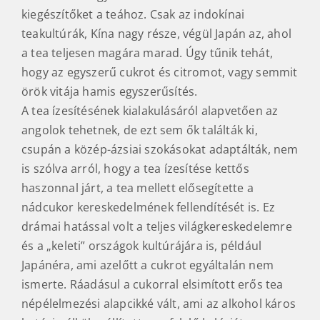
kiegészítőket a teához. Csak az indokínai
teakultúrák, Kína nagy része, végül Japán az, ahol
a tea teljesen magára marad. Úgy tűnik tehát,
hogy az egyszerű cukrot és citromot, vagy semmit
örök vitája hamis egyszerűsítés.
A tea ízesítésének kialakulásáról alapvetően az
angolok tehetnek, de ezt sem ők találták ki,
csupán a közép-ázsiai szokásokat adaptálták, nem
is szólva arról, hogy a tea ízesítése kettős
haszonnal járt, a tea mellett elősegítette a
nádcukor kereskedelmének fellendítését is. Ez
drámai hatással volt a teljes világkereskedelemre
és a „keleti” országok kultúrájára is, például
Japánéra, ami azelőtt a cukrot egyáltalán nem
ismerte. Ráadásul a cukorral elsimított erős tea
népélelmezési alapcikké vált, ami az alkohol káros