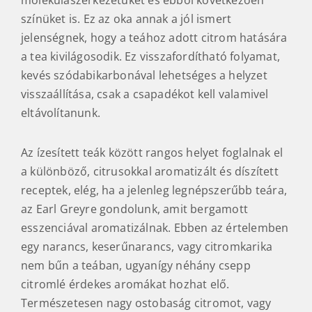
molekulaszerkezetüket és ebből következően
színüket is. Ez az oka annak a jól ismert
jelenségnek, hogy a teához adott citrom hatására
a tea kivilágosodik. Ez visszafordítható folyamat,
kevés szódabikarbonával lehetséges a helyzet
visszaállítása, csak a csapadékot kell valamivel
eltávolítanunk.
Az ízesített teák között rangos helyet foglalnak el
a különböző, citrusokkal aromatizált és díszített
receptek, elég, ha a jelenleg legnépszerűbb teára,
az Earl Greyre gondolunk, amit bergamott
esszenciával aromatizálnak. Ebben az értelemben
egy narancs, keserűnarancs, vagy citromkarika
nem bűn a teában, ugyanígy néhány csepp
citromlé érdekes aromákat hozhat elő.
Természetesen nagy ostobaság citromot, vagy