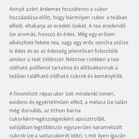
Annyit azért érdemes hozzátenni a cukor
hozzáadása előtt, hogy bármilyen cukor a teában
elfedi, eltakarja az eredeti ízeket. A tea eredendő
íze aromás, hosszú és édes. Még egy erősen
elkészített fekete tea, vagy egy erős sencha utóíze
is édes és ez az édesség jelentősen fokozódik
amikor a teát többször felöntve csökken a tea
oldható polifenol tartalma és előbukkannak a
teában található oldható cukrok és keményítők.
A finomított répacukor ízét mindenki ismeri,
evidens és egyértelműen elfed, a melasz íze talán
még durvább, az itthon barna
cukorként=egészségesként aposztrofált,
valójában legtöbbször egyszerűen karamelizált
cukrok íze a vattacukorét idézi, s mit ilyen igazán