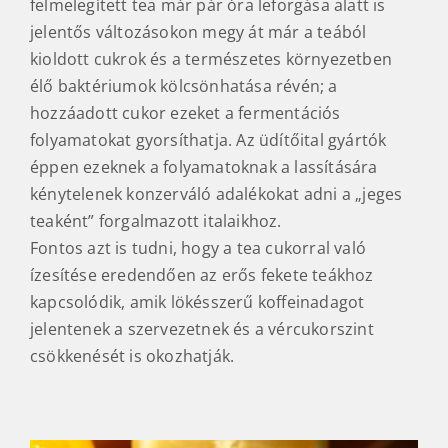
felmelegített tea már pár óra leforgása alatt is
jelentős változásokon megy át már a teából
kioldott cukrok és a természetes környezetben
élő baktériumok kölcsönhatása révén; a
hozzáadott cukor ezeket a fermentációs
folyamatokat gyorsíthatja. Az üdítőital gyártók
éppen ezeknek a folyamatoknak a lassítására
kénytelenek konzerváló adalékokat adni a „jeges
teaként” forgalmazott italaikhoz.
Fontos azt is tudni, hogy a tea cukorral való
ízesítése eredendően az erős fekete teákhoz
kapcsolódik, amik lökésszerű koffeinadagot
jelentenek a szervezetnek és a vércukorszint
csökkenését is okozhatják.