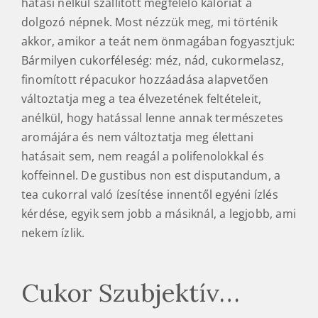
hatási nélkül szállított megfelelő kalóriát a
dolgozó népnek. Most nézzük meg, mi történik
akkor, amikor a teát nem önmagában fogyasztjuk:
Bármilyen cukorféleség: méz, nád, cukormelasz,
finomított répacukor hozzáadása alapvetően
változtatja meg a tea élvezetének feltételeit,
anélkül, hogy hatással lenne annak természetes
aromájára és nem változtatja meg élettani
hatásait sem, nem reagál a polifenolokkal és
koffeinnel. De gustibus non est disputandum, a
tea cukorral való ízesítése innentől egyéni ízlés
kérdése, egyik sem jobb a másiknál, a legjobb, ami
nekem ízlik.
Cukor Szubjektív…