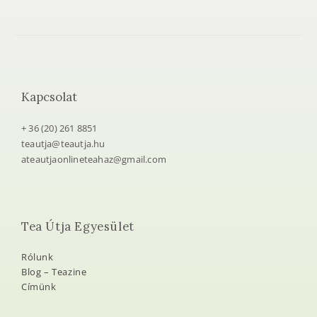
Kapcsolat
+ 36 (20) 261 8851
teautja@teautja.hu
ateautjaonlineteahaz@gmail.com
Tea Útja Egyesület
Rólunk
Blog – Teazine
Címünk