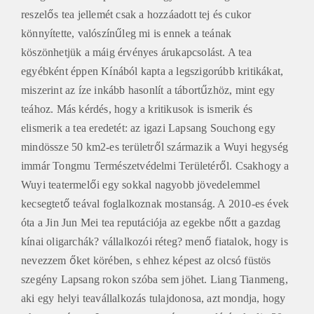
reszelős tea jellemét csak a hozzáadott tej és cukor
könnyítette, valószínűleg mi is ennek a teának
köszönhetjük a máig érvényes árukapcsolást. A tea
egyébként éppen Kínából kapta a legszigorúbb kritikákat,
miszerint az íze inkább hasonlít a tábortűzhöz, mint egy
teához. Más kérdés, hogy a kritikusok is ismerik és
elismerik a tea eredetét: az igazi Lapsang Souchong egy
mindössze 50 km2-es területről származik a Wuyi hegység
immár Tongmu Természetvédelmi Területéről. Csakhogy a
Wuyi teatermelői egy sokkal nagyobb jövedelemmel
kecsegtető teával foglalkoznak mostanság. A 2010-es évek
óta a Jin Jun Mei tea reputációja az egekbe nőtt a gazdag
kínai oligarchák? vállalkozói réteg? menő fiatalok, hogy is
nevezzem őket körében, s ehhez képest az olcsó füstös
szegény Lapsang rokon szóba sem jöhet. Liang Tianmeng,
aki egy helyi teavállalkozás tulajdonosa, azt mondja, hogy