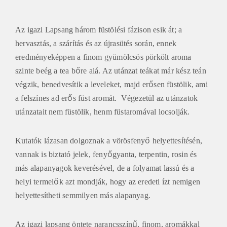
Az igazi Lapsang három füstölési fázison esik át; a
hervasztás, a szárítás és az újrasütés során, ennek
eredményeképpen a finom gyümölcsös pörkölt aroma
szinte beég a tea bőre alá. Az utánzat teákat már kész teán
végzik, benedvesítik a leveleket, majd erősen füstölik, ami
a felszínes ad erős füst aromát. Végezetül az utánzatok
utánzatait nem füstölik, henm füstaromával locsolják.
Kutatók lázasan dolgoznak a vörösfenyő helyettesítésén,
vannak is biztató jelek, fenyőgyanta, terpentin, rosin és
más alapanyagok keverésével, de a folyamat lassú és a
helyi termelők azt mondják, hogy az eredeti ízt nemigen
helyettesítheti semmilyen más alapanyag.
Az igazi lapsang öntete narancsszínű, finom, aromákkal