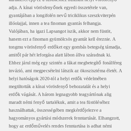
adja. A kínai vörösfenyőnek egyedi összetétele van,
gyantájában a longifolén nevű triciklikus szeszkviterpén
illóolajjal, innen a tea finoman gyantás felhangja.
Valójában, ha igazi Lapsangot iszik, akkor nem füstöt,
hanem ezt a finoman gyümölcsös gyantát kell éreznie. A
tongmu vörösfenyő erdőket egy gombás betegség támadja,
amitől pár hét leforgása alatt lábon állva száradnak ki.
Ehhez járul még egy szintén a fákat megbetegítő fonálféreg
invázió, ami megpecsételni látszik az ökoszisztéma életét. A
helyi hatóságok 2020-tól a helyi erdők védelmében
megtiltották a kínai vörösfenyő behozatalát és a helyi
erdők vágását. A három legnagyobb teagyártónak alig
maradt némi fenyő tartalékuk, amit a tea füstöléséhez
használhattak, összességében megkérdőjelezve a
hagyományos gyártási módszerek fenntartását. Elhangzott,
hogy az erdőművelés rendes fenntartása is adhat némi