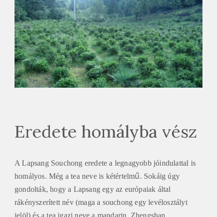
Eredete homályba vész
A Lapsang Souchong eredete a legnagyobb jóindulattal is
homályos. Még a tea neve is kétértelmű. Sokáig úgy
gondolták, hogy a Lapsang egy az európaiak által
rákényszerített név (maga a souchong egy levélosztályt
jelöl) és a tea igazi neve a mandarin Zhengshan