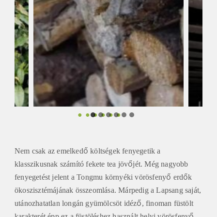
Nem csak az emelkedő költségek fenyegetik a
klasszikusnak számító fekete tea jövőjét. Még nagyobb
fenyegetést jelent a Tongmu környéki vörösfenyő erdők
ökoszisztémájának összeomlása. Márpedig a Lapsang saját,
utánozhatatlan longán gyümölcsöt idéző, finoman füstölt
karakterét épp ez a füstöléshez használt helyi vörösfenyő