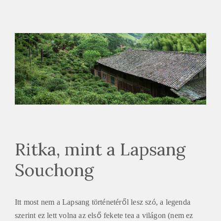
e
t
e
a
h
á
z
Ritka, mint a Lapsang
Souchong
Itt most nem a Lapsang történetéről lesz szó, a legenda
szerint ez lett volna az első fekete tea a világon (nem ez