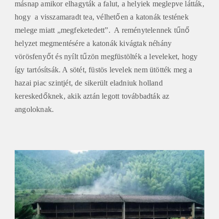
másnap amikor elhagyták a falut, a helyiek meglepve látták,
hogy a visszamaradt tea, vélhetően a katonák testének
melege miatt „megfeketedett”. A reménytelennek tűnő
helyzet megmentésére a katonák kivágtak néhány
vörösfenyőt és nyílt tűzön megfüstölték a leveleket, hogy
így tartósítsák. A sötét, füstös levelek nem ütötték meg a
hazai piac szintjét, de sikerült eladniuk holland
kereskedőknek, akik aztán legott továbbadták az
angoloknak.