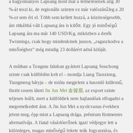
a hagyományos Lapsang most már a termelésének alig 30
%-át teszi ki, de regionális szinten ez már valószínűleg a 20
%-ot sem éri el. Több sem kellett hozzá, a közönségesebb,
ám ritkábbá vált Lapsang ára is kilőtt. Egy jó minőségű
Lapsang ára ma már 140 USD/Kg, miközben a derék
Twinnings, csak hogy mindenkinek jusson, „ragaszkodva a
minőséghez” még mindig 23 dollárért adná kilóját.
A mútban a Tongmu faluban gyártott Lapsang Souchong
szinte csak külföldön kelt el – mondja Liang Tianxiong,
Tiangmeng bátyja – de mióta megjelent a hasonló küllemű,
füstöt sosem látott
Jin Jun Mei 金骏眉,
az export szinte
teljesen leállt, mert a külföldiek nem hajlandóak elfogadni a
megemelkedett árat. A Jin Jun Mei a nyolcvanas években
jelent meg, épp mint a Lapsang drága, prémium füstmentes
alternatívája. A fiatal vásárlóerőnek igazi védjegye lett a
különleges, magas minőségű fekete teák fogyasztása, és