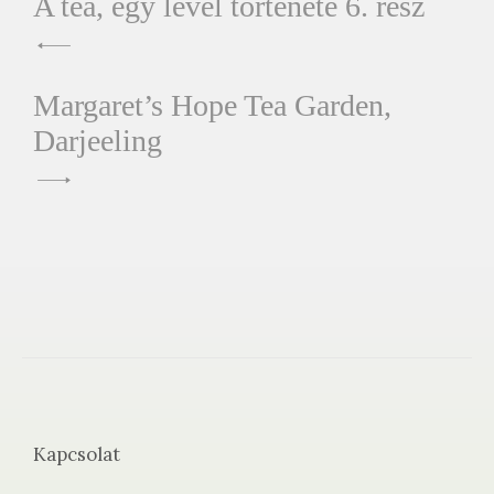
Bejegyzés
A tea, egy levél története 6. rész
navigáció
Margaret’s Hope Tea Garden,
Darjeeling
Kapcsolat