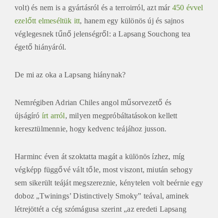
volt) és nem is a gyártásról és a terroirról, azt már
450 évvel
ezelőtt elmeséltük itt
, hanem egy különös új és sajnos
véglegesnek tűnő jelenségről: a Lapsang Souchong tea
égető hiányáról.
De mi az oka a Lapsang hiánynak?
Nemrégiben Adrian Chiles angol műsorvezető és
újságíró
írt arról
, milyen megpróbáltatásokon kellett
keresztülmennie, hogy kedvenc teájához jusson.
Harminc éven át szoktatta magát a különös ízhez, míg
végképp függővé vált tőle, most viszont, miután sehogy
sem sikerült teáját megszereznie, kénytelen volt beérnie egy
doboz „Twinings’ Distinctively Smoky” teával, aminek
létrejöttét a cég szómágusa szerint „az eredeti Lapsang