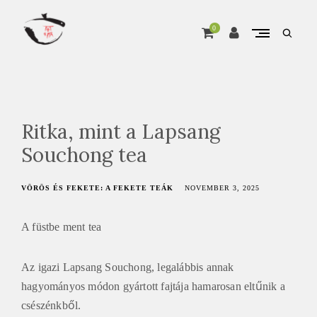
Skip
to
content
0
open
search
A
form
Pure matcha, from Marukyu Koyamaen
T
e
a
Ritka, mint a Lapsang
Ú
Souchong tea
t
j
VÖRÖS ÉS FEKETE: A FEKETE TEÁK
NOVEMBER 3, 2025
a
o
A füstbe ment tea
n
l
Az igazi Lapsang Souchong, legalábbis annak
i
hagyományos módon gyártott fajtája hamarosan eltűnik a
n
csészénkből.