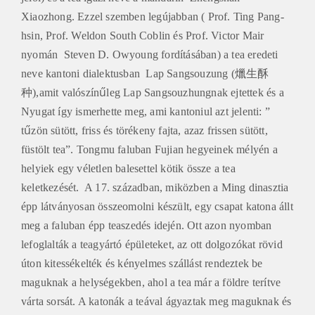
Xiaozhong. Ezzel szemben legújabban ( Prof. Ting Pang-
hsin, Prof. Weldon South Coblin és Prof. Victor Mair
nyomán Steven D. Owyoung fordításában) a tea eredeti
neve kantoni dialektusban Lap Sangsouzung (爉生酥
种),amit valószínűleg Lap Sangsouzhungnak ejtettek és a
Nyugat így ismerhette meg, ami kantoniul azt jelenti: ”
tűzön sütött, friss és törékeny fajta, azaz frissen sütött,
füstölt tea”. Tongmu faluban Fujian hegyeinek mélyén a
helyiek egy véletlen balesettel kötik össze a tea
keletkezését. A 17. században, miközben a Ming dinasztia
épp látványosan összeomolni készült, egy csapat katona állt
meg a faluban épp teaszedés idején. Ott azon nyomban
lefoglalták a teagyártó épületeket, az ott dolgozókat rövid
úton kitessékelték és kényelmes szállást rendeztek be
maguknak a helységekben, ahol a tea már a földre terítve
várta sorsát. A katonák a teával ágyaztak meg maguknak és