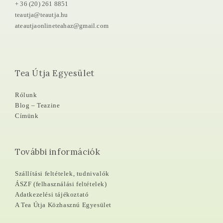
+ 36 (20) 261 8851
teautja@teautja.hu
ateautjaonlineteahaz@gmail.com
Tea Útja Egyesület
Rólunk
Blog – Teazine
Címünk
További információk
Szállítási feltételek, tudnivalók
ÁSZF (felhasználási feltételek)
Adatkezelési tájékoztató
A Tea Útja Közhasznú Egyesület