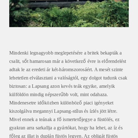
Mindenki legnagyobb meglepetésére a britek bekapták a
csalit, sőt hamarosan már a következő évre is előrendelést
adtak le az eredeti ár két-háromszorosáért. A mesét szinte
lehetetlen elválasztani a valóságtól, egy dolgot tudunk csak
biztosan: a Lapsang azon kevés teák egyike, amelyik
külföldön mindig népszerűbb volt, mint odahaza.
Mindenesetre időközben különböző piaci igényeket
kiszolgálva megannyi Lapsang-stílus és ízlés jött létre.
Mivel ennek a teának a fő ismertetőjegye a füstölés, ez
gyakran arra sarkallja a gyártókat, hogy ha lehet, az íz és
főleg az illat is duplán füstös legyen. Az obligát füstös