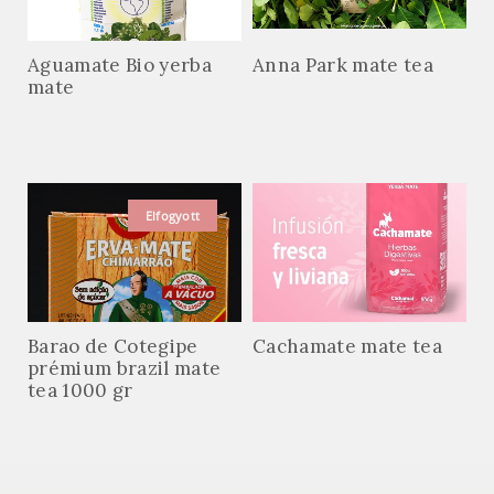
Aguamate Bio yerba
Anna Park mate tea
mate
Elfogyott
Barao de Cotegipe
Cachamate mate tea
prémium brazil mate
tea 1000 gr