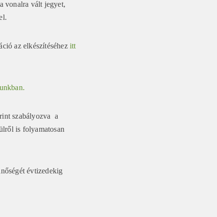
 vonalra vált jegyet,
el.
máció az elkészítéséhez
itt
unkban.
rint szabályozva a
ülről is folyamatosan
minőségét évtizedekig