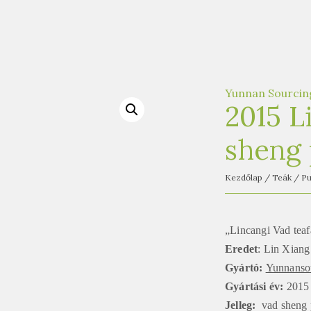
Yunnan Sourcin
2015 L
sheng 
Kezdőlap
/
Teák
/
Pu
„Lincangi Vad tea
Eredet
: Lin Xian
Gyártó:
Yunnanso
Gyártási év:
2015
Jelleg:
vad sheng 