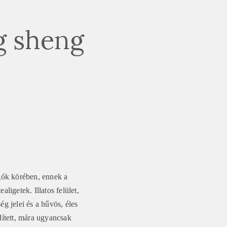
g sheng
ngók körében, ennek a
aligetek. Illatos felület,
ég jelei és a hűvös, éles
dített, mára ugyancsak