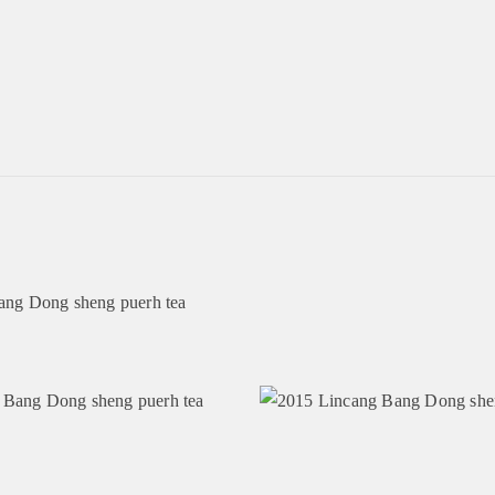
Bang
Dong
sheng
puerh
tea
mennyiség
ang Dong sheng puerh tea