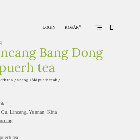
open
0
LOGIN
KOSÁR
search
form
g
incang Bang Dong
puerh tea
erh tea
/
Sheng zöld puerh teák
/
fák”
g Qu, Lincang, Yunnan, Kína
urcing
puerh tea