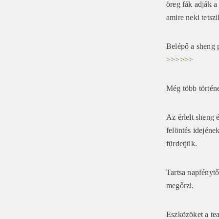
öreg fák adják a
amire neki tetsz
Belépő a sheng 
>>>>>>
Még több történet
Az érlelt sheng 
felöntés idejéne
fürdetjük.
Tartsa napfénytő
megőrzi.
Eszközöket a tea