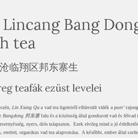
 Lincang Bang Don
h tea
 临沧临翔区邦东寨生
eg teafák ezüst levelei
észén,
Lin Xiang Qu
a vad tea ligeteiről elhíresült vidék a puer’ rajo
ze
Bangdong 邦东寨
falu és a közösség által gondozott vad és félvad te
esernyésség, nyers, diós talapzaton. Ezek elvileg mind a jó érlelhetős
s, eredeti, organikus vad tea alapvonása. A későbbi, ember által szeli