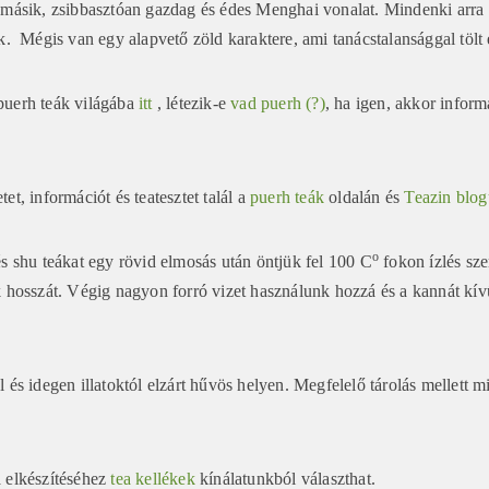
 másik, zsibbasztóan gazdag és édes Menghai vonalat. Mindenki arra a
ik. Mégis van egy alapvető zöld karaktere, ami tanácstalansággal tölt 
puerh teák világába
itt
, létezik-e
vad puerh (?)
, ha igen, akkor infor
et, információt és teatesztet talál a
puerh teák
oldalán és
Teazin blog
o
és shu teákat egy rövid elmosás után öntjük fel 100 C
fokon ízlés sze
k hosszát. Végig nagyon forró vizet használunk hozzá és a kannát kív
l és idegen illatoktól elzárt hűvös helyen. Megfelelő tárolás mellett 
 elkészítéséhez
tea kellékek
kínálatunkból választhat.