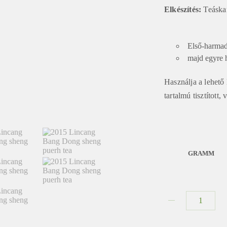
Elkészítés:
Teáska
Első-harmad
majd egyre h
Használja a lehető
tartalmú tisztított,
GRAMM
2015
Lincang