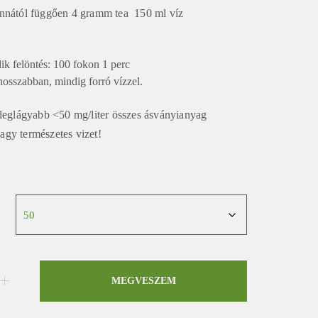
nnától függően 4 gramm tea 150 ml víz
ik felöntés: 100 fokon 1 perc
osszabban, mindig forró vízzel.
 leglágyabb <50 mg/liter összes ásványianyag
 vagy természetes vizet!
MEGVESZEM