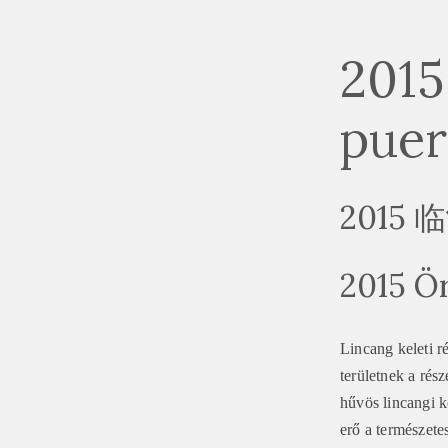
2015
puer
2015
2015 Ör
Lincang keleti r
területnek a rés
hűvös lincangi k
erő a természete