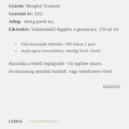
Gyártó:
Menghai Teaüzem
Gyártási év:
2011
Jelleg:
sheng puerh tea
Elkészítés:
Teáskannától függően 4 gramm tea 150 ml víz
Első-harmadik felöntés: 100 fokon 1 perc
majd egyre hosszabban, mindig forró vízzel.
Használja a lehető leglágyabb <50 mg/liter összes
ásványianyag tartalmú tisztított, vagy természetes vizet!
ELFOGYOTT
0
LEÍRÁS
VÉLEMÉNYEK