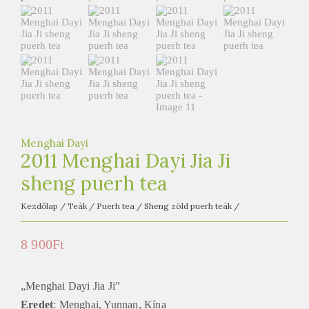
e
t
e
a
h
á
z
Menghai Dayi
2011 Menghai Dayi Jia Ji
sheng puerh tea
Kezdőlap
/
Teák
/
Puerh tea
/
Sheng zöld puerh teák
/
8 900
Ft
„Menghai Dayi Jia Ji”
Eredet
: Menghai, Yunnan, Kína