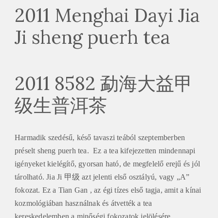
2011 Menghai Dayi Jia
Ji sheng puerh tea
2011 8582 勐海大益甲
级生普洱茶
Harmadik szedésű, késő tavaszi teából szeptemberben
préselt sheng puerh tea. Ez a tea kifejezetten mindennapi
igényeket kielégítő, gyorsan ható, de megfelelő erejű és jól
tárolható. Jia Ji 甲级 azt jelenti első osztályú, vagy „A”
fokozat. Ez a Tian Gan , az égi tízes első tagja, amit a kínai
kozmológiában használnak és átvették a tea
kereskedelemben a minőségi fokozatok jelölésére.