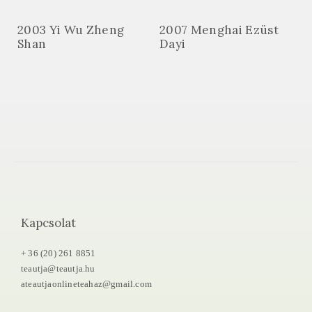
2003 Yi Wu Zheng
2007 Menghai Ezüst
Shan
Dayi
Kapcsolat
+ 36 (20) 261 8851
teautja@teautja.hu
ateautjaonlineteahaz@gmail.com