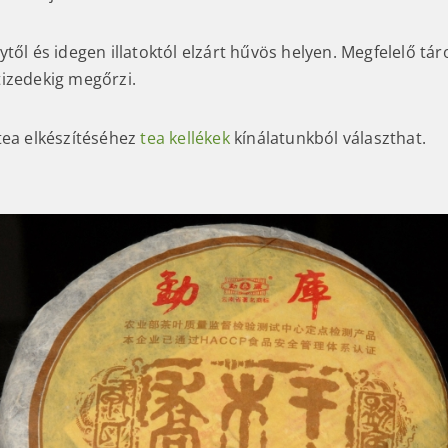
től és idegen illatoktól elzárt hűvös helyen. Megfelelő tár
izedekig megőrzi.
tea elkészítéséhez
tea kellékek
kínálatunkból választhat.