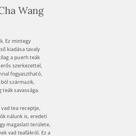
 Cha Wang
k. Ez mintegy
ső kiadása tavaly
ilag a puerh teák
 erős szerkezettel,
onnal fogyasztható,
sból származik,
g teák savassága.
 vad tea receptje,
k nálunk is, eredeti
y magaslati területe,
ek vad teafákról. Ez a