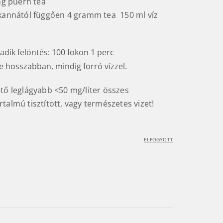
g puerh tea
kannától függően 4 gramm tea 150 ml víz
dik felöntés: 100 fokon 1 perc
e hosszabban, mindig forró vízzel.
ető leglágyabb <50 mg/liter összes
talmú tisztított, vagy természetes vizet!
ELFOGYOTT