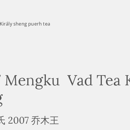
Király sheng puerh tea
 Mengku Vad Tea K
g
 2007 乔木王