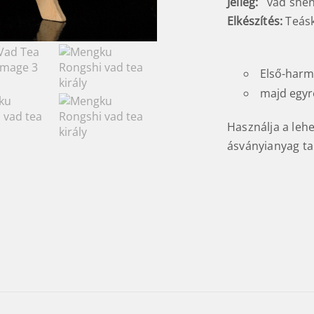
Jelleg:
vad shen
Elkészítés:
Teás
Első-harma
majd egyr
Használja a leh
ásványianyag tar