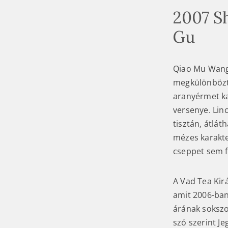
2007 S
Gu
Qiao Mu Wang,
megkülönbözte
aranyérmet ka
versenye. Linc
tisztán, átlá
mézes karakter
cseppet sem f
A Vad Tea Kir
amit 2006-ban
árának sokszo
szó szerint J