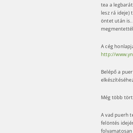
tea a legbará
lesz rá ideje
öntet után is
megmentették 
A cég honlapj
http://www.y
Belépő a puer
elkészítéséhe
Még több törté
A vad puerh t
felöntés idejé
folyamatosan 