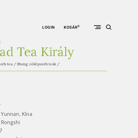
open
0
LOGIN
KOSÁR
search
form
i
ad Tea Király
erh tea
/
Sheng zöld puerh teák
/
”
, Yunnan, Kína
 Rongshi
7