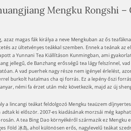
huangjiang Mengku Rongshi –
 azaz magas fák királya a neve Mengkuban az ős teafákna
tés az ültetvényes teákkal szemben. Ennek a teának az el
pott a Yunnani Tea Kiállításon Kunmingban, ami gyakorlat
ang jellegű, de Banzhang erősségű tea lágy felszínnel, vad
thatóan. A vad puerhek nagy része nem igényel érlelést, az
rel burkolt hatalmas cha qi forrás. Ez a lepény őszi forrá
anyar, némi fa érzet után méz következik, majd az új shen
ály a lincangi teákat feldolgozó Mengku teaüzem díjnyertes
 adtak ki először. 2007-es kiadásának morzsái még kapható
rosán. A tea Bing Dao környékéről származik ez Mengku eg
eges Föld 冰岛, ahol különösen erős, nagylevelű teákat szedn