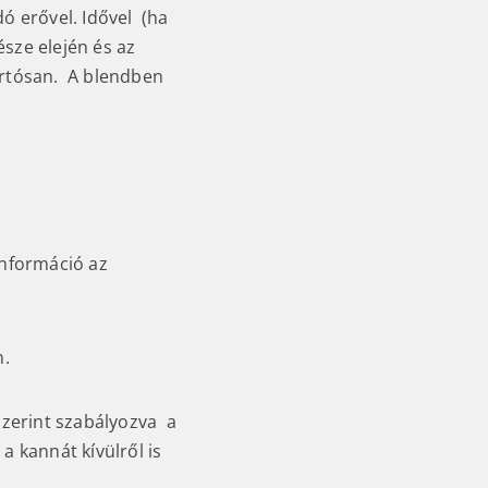
dó erővel. Idővel (ha
sze elején és az
artósan. A blendben
 információ az
n.
szerint szabályozva a
a kannát kívülről is