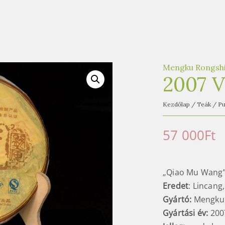
Mengku Rongsh
2007 V
Kezdőlap
/
Teák
/
Pu
57 000
Ft
„Qiao Mu Wang
Eredet
: Lincang
Gyártó:
Mengku
Gyártási év:
200