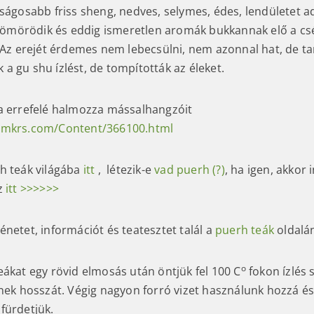
tságosabb friss sheng, nedves, selymes, édes, lendületet a
) tömörödik és eddig ismeretlen aromák bukkannak elő a csé
. Az erejét érdemes nem lebecsülni, nem azonnal hat, de t
a gu shu ízlést, de tompították az éleket.
a errefelé halmozza mássalhangzóit
nmkrs.com/Content/366100.html
h teák világába
itt
, létezik-e
vad puerh (?)
, ha igen, akkor
z
itt >>>>>>
netet, információt és teatesztet talál a
puerh teák
oldalá
o
eákat egy rövid elmosás után öntjük fel 100 C
fokon ízlés 
nek hosszát. Végig nagyon forró vizet használunk hozzá és 
fürdetjük.