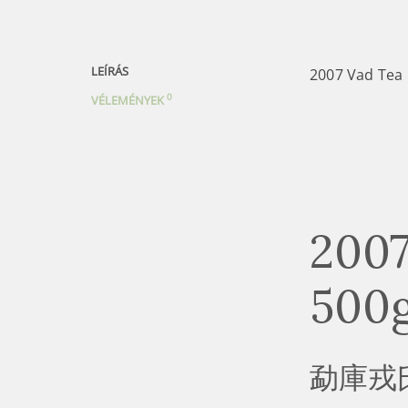
LEÍRÁS
2007 Vad Tea 
0
VÉLEMÉNYEK
2007
500
勐庫戎氏