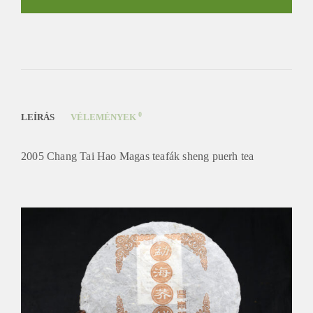
Magas
teafák
sheng
puerh
tea
mennyiség
0
LEÍRÁS
VÉLEMÉNYEK
2005 Chang Tai Hao Magas teafák sheng puerh tea