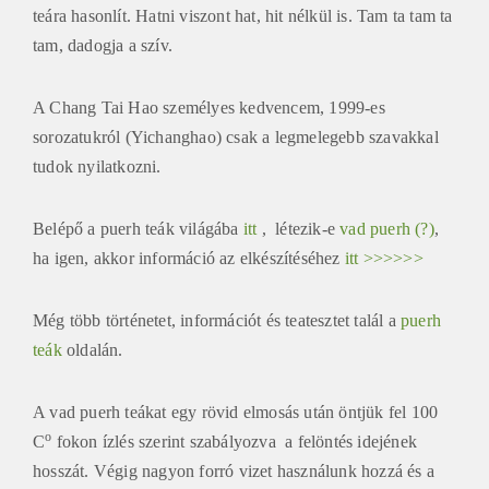
teára hasonlít. Hatni viszont hat, hit nélkül is. Tam ta tam ta
tam, dadogja a szív.
A Chang Tai Hao személyes kedvencem, 1999-es
sorozatukról (Yichanghao) csak a legmelegebb szavakkal
tudok nyilatkozni.
Belépő a puerh teák világába
itt
, létezik-e
vad puerh (?)
,
ha igen, akkor információ az elkészítéséhez
itt >>>>>>
Még több történetet, információt és teatesztet talál a
puerh
teák
oldalán.
A vad puerh teákat egy rövid elmosás után öntjük fel 100
o
C
fokon ízlés szerint szabályozva a felöntés idejének
hosszát. Végig nagyon forró vizet használunk hozzá és a