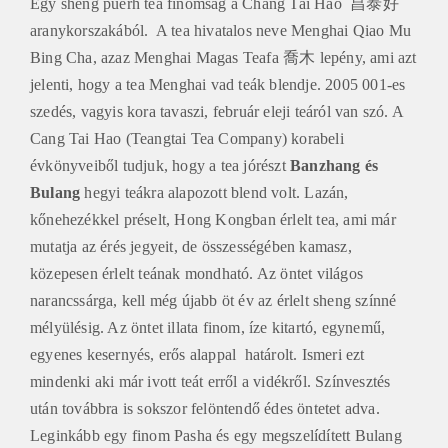
Egy sheng puerh tea finomság a Chang Tai Hao 昌泰好
aranykorszakából. A tea hivatalos neve Menghai Qiao Mu
Bing Cha, azaz Menghai Magas Teafa 喬木 lepény, ami azt
jelenti, hogy a tea Menghai vad teák blendje. 2005 001-es
szedés, vagyis kora tavaszi, február eleji teáról van szó. A
Cang Tai Hao (Teangtai Tea Company) korabeli
évkönyveiből tudjuk, hogy a tea jórészt
Banzhang és
Bulang
hegyi teákra alapozott blend volt. Lazán,
kőnehezékkel préselt, Hong Kongban érlelt tea, ami már
mutatja az érés jegyeit, de összességében kamasz,
közepesen érlelt teának mondható. Az öntet világos
narancssárga, kell még újabb öt év az érlelt sheng színné
mélyülésig. Az öntet illata finom, íze kitartó, egynemű,
egyenes kesernyés, erős alappal határolt. Ismeri ezt
mindenki aki már ivott teát erről a vidékről. Színvesztés
után továbbra is sokszor felöntendő édes öntetet adva.
Leginkább egy finom Pasha és egy megszelídített Bulang