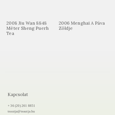
2008 Jiu Wan 8848
2006 Menghai A Páva
Méter Sheng Puerh
Zöldje
Tea
Kapcsolat
+ 36 (20) 261 8851
teautja@teautja.hu