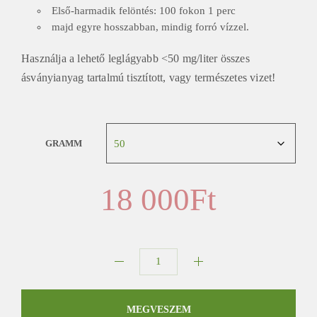
Első-harmadik felöntés: 100 fokon 1 perc
majd egyre hosszabban, mindig forró vízzel.
Használja a lehető leglágyabb <50 mg/liter összes
ásványianyag tartalmú tisztított, vagy természetes vizet!
GRAMM
18 000
Ft
2005
Chang
Tai
MEGVESZEM
Hao