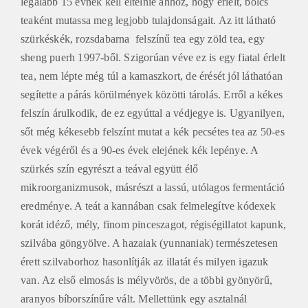
legalább 15 évnek kell eltelnie ahhoz, hogy érlelt, bölcs
teaként mutassa meg legjobb tulajdonságait. Az itt látható
szürkéskék, rozsdabarna felszínű tea egy zöld tea, egy
sheng puerh 1997-ből. Szigorúan véve ez is egy fiatal érlelt
tea, nem lépte még túl a kamaszkort, de érését jól láthatóan
segítette a párás körülmények közötti tárolás. Erről a kékes
felszín árulkodik, de ez egyúttal a védjegye is. Ugyanilyen,
sőt még kékesebb felszínt mutat a kék pecsétes tea az 50-es
évek végéről és a 90-es évek elejének kék lepénye. A
szürkés szín egyrészt a teával együtt élő
mikroorganizmusok, másrészt a lassú, utólagos fermentáció
eredménye. A teát a kannában csak felmelegítve kódexek
korát idéző, mély, finom pinceszagot, régiségillatot kapunk,
szilvába göngyölve. A hazaiak (yunnaniak) természetesen
érett szilvaborhoz hasonlítják az illatát és milyen igazuk
van. Az első elmosás is mélyvörös, de a többi gyönyörű,
aranyos bíborszínűre vált. Mellettünk egy asztalnál