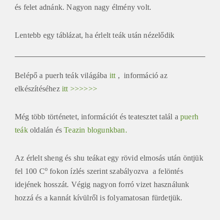
és felet adnánk. Nagyon nagy élmény volt.
Lentebb egy táblázat, ha érlelt teák után nézelődik
Belépő a puerh teák világába
itt
, információ az
elkészítéséhez
itt >>>>>>
Még több történetet, információt és teatesztet talál a
puerh
teák
oldalán és
Teazin blogunkban.
Az érlelt sheng és shu teákat egy rövid elmosás után öntjük
o
fel 100 C
fokon ízlés szerint szabályozva a felöntés
idejének hosszát. Végig nagyon forró vizet használunk
hozzá és a kannát kívülről is folyamatosan fürdetjük.