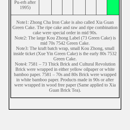
Pu-erh after
1995)
Note1: Zhong Cha Iron Cake is also called Xia Guan
Green Cake. The ripe cake and raw and ripe combination
cake were special order in mid 90s.
Note2: The large Kou Zhong Label (73 Green Cake) is
mid 70s 7542 Green Cake.
Note3: The kraft batch wrap, small Kou Zhong, small
inside ticket (Xue Yin Green Cake) is the early 80s 7532
Green Cake.
Note4: 7581 – 73 Thick Brick and Cultural Revolution
Brick were wrapped in either yellow oilpaper or white
bamboo paper. 7581 – 70s and 80s Brick were wrapped
in white bamboo paper. Products made in 90s or after
were wrapped in wood free paper (Same applied to Xia
Guan Brick Tea).