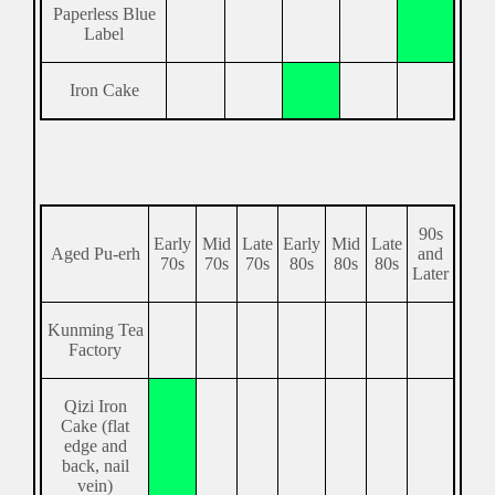
Paperless Blue
Label
Iron Cake
90s
Early
Mid
Late
Early
Mid
Late
Aged Pu-erh
and
70s
70s
70s
80s
80s
80s
Later
Kunming Tea
Factory
Qizi Iron
Cake (flat
edge and
back, nail
vein)