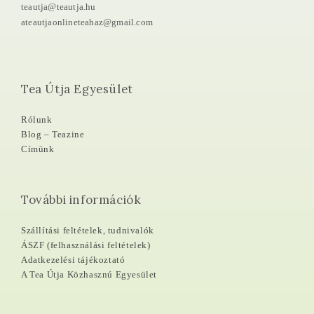
teautja@teautja.hu
ateautjaonlineteahaz@gmail.com
Tea Útja Egyesület
Rólunk
Blog – Teazine
Címünk
További információk
Szállítási feltételek, tudnivalók
ÁSZF (felhasználási feltételek)
Adatkezelési tájékoztató
A Tea Útja Közhasznú Egyesület