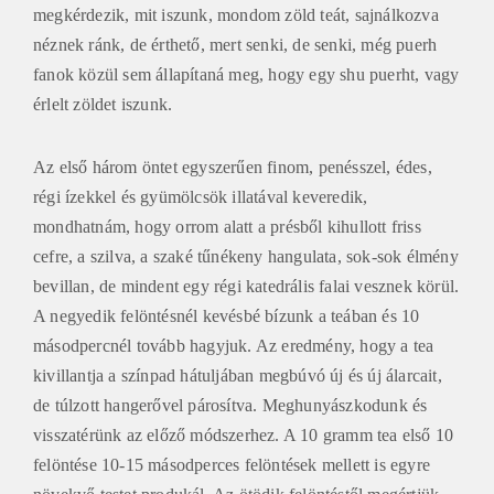
megkérdezik, mit iszunk, mondom zöld teát, sajnálkozva
néznek ránk, de érthető, mert senki, de senki, még puerh
fanok közül sem állapítaná meg, hogy egy shu puerht, vagy
érlelt zöldet iszunk.
Az első három öntet egyszerűen finom, penésszel, édes,
régi ízekkel és gyümölcsök illatával keveredik,
mondhatnám, hogy orrom alatt a présből kihullott friss
cefre, a szilva, a szaké tűnékeny hangulata, sok-sok élmény
bevillan, de mindent egy régi katedrális falai vesznek körül.
A negyedik felöntésnél kevésbé bízunk a teában és 10
másodpercnél tovább hagyjuk. Az eredmény, hogy a tea
kivillantja a színpad hátuljában megbúvó új és új álarcait,
de túlzott hangerővel párosítva. Meghunyászkodunk és
visszatérünk az előző módszerhez. A 10 gramm tea első 10
felöntése 10-15 másodperces felöntések mellett is egyre