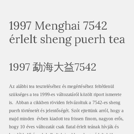
1997 Menghai 7542
érlelt sheng puerh tea
1997 勐海大益7542
Az alábbi tea teszteléséhez és megértéséhez feltétlenül
szükséges a tea 1999-es változatáról közölt riport ismerete
is. Abban a cikkben röviden felvázoltuk a 7542-es sheng
puerh történetét és jelentőségét. Szót ejtettünk arról, hogy a
majd minden évben kiadott tea frissen finom, nagyon erős,
hogy 10 éves változatát csak fiatal érlelt teának hívják és