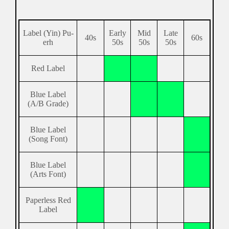
Label (Yin) Pu-
Early
Mid
Late
40s
60s
erh
50s
50s
50s
Red Label
Blue Label
(A/B Grade)
Blue Label
(Song Font)
Blue Label
(Arts Font)
Paperless Red
Label