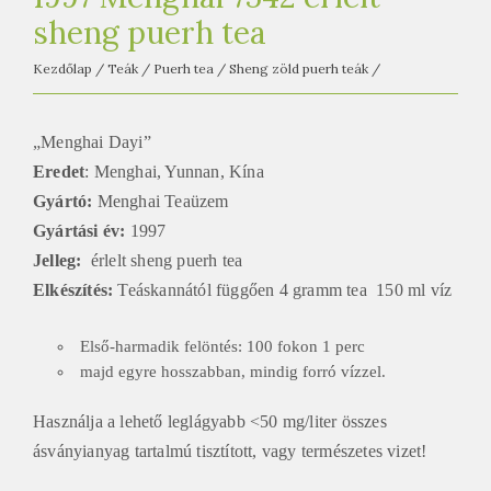
e
sheng puerh tea
t
e
Kezdőlap
/
Teák
/
Puerh tea
/
Sheng zöld puerh teák
/
a
h
„Menghai Dayi”
á
Eredet
: Menghai, Yunnan, Kína
z
Gyártó:
Menghai Teaüzem
Gyártási év:
1997
Jelleg:
érlelt sheng puerh tea
Elkészítés:
Teáskannától függően 4 gramm tea 150 ml víz
Első-harmadik felöntés: 100 fokon 1 perc
majd egyre hosszabban, mindig forró vízzel.
Használja a lehető leglágyabb <50 mg/liter összes
ásványianyag tartalmú tisztított, vagy természetes vizet!