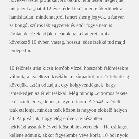
növekvő testet produkál. Az ötödik felöntéstől megértjük,
mit jelent a „fiatal 12 éves érlelt tea”, mert előkerülnek a
hamisítatlan, mindennapról ismert sheng jegyek, a fanyar,
zsibongó, szúrós lábjegyzetek és ettől fogva nem is
tágítanak. Ezek adják a teának azt a hátterét, ami a
következő 10 évben vastag, hosszú, édes ízekké tud majd
leülepedni.
10 felöntés után kicsit forróbb vízzel hosszabb felöntésekre
váltunk, a tea elkezd kisétálni a színpadról, mi 25 felöntésig
követjük, aztán odaadjuk egy hölgyvendégnek, hagy
ismerkedjen az érlelt teákkal. Még mindig „citromos fekete
tea” színű, édes, dohos, nagyon finom. A 7542 az érlelt
teák etalonja, minden teák között is nagyon előkelő helyen
áll. Alig várjuk, hogy elég erővel, felkészülten
nekivághassunk 6 évvel idősebb testvérének. Ha csillagot
kellene adnunk, akkor figyelembe véve korát, 10-ből nyolc