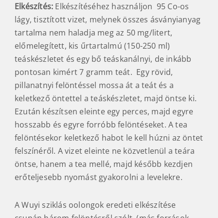
Elkészítés:
Elkészítéséhez használjon 95 Co-os
lágy, tisztított vizet, melynek összes ásványianyag
tartalma nem haladja meg az 50 mg/litert,
előmelegített, kis űrtartalmú (150-250 ml)
teáskészletet és egy bő teáskanálnyi, de inkább
pontosan kimért 7 gramm teát. Egy rövid,
pillanatnyi felöntéssel mossa át a teát és a
keletkező öntettel a teáskészletet, majd öntse ki.
Ezután készítsen eleinte egy perces, majd egyre
hosszabb és egyre forróbb felöntéseket. A tea
felöntésekor keletkező habot le kell húzni az öntet
felszínéről. A vizet eleinte ne közvetlenül a teára
öntse, hanem a tea mellé, majd később kezdjen
erőteljesebb nyomást gyakorolni a levelekre.
A Wuyi sziklás oolongok eredeti elkészítése