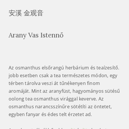
安溪 金观音
Arany Vas Istennő
Az osmanthus elsőrangú herbárium és teaízesítő.
jobb esetben csak a tea természetes módon, egy
térben tárolva veszi át tűnékenyen finom
aromáját. Mint az aranyfüst, hagyományos sütésű
oolong tea osmanthus virággal keverve. Az
osmanthus narancsszínűre sötétíti az öntetet,
egyben fanyar és édes telt érzetet ad.