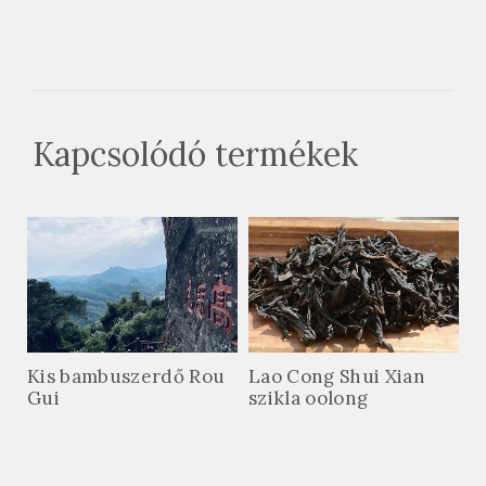
Kapcsolódó termékek
Kis bambuszerdő Rou
Lao Cong Shui Xian
Gui
szikla oolong