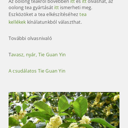
Az oolong teákról bővebben
itt
és
itt
olvashat, az
oolong tea gyártását
itt
ismerheti meg.
Eszközöket a tea elkészítéséhez
tea
kellékek
kínálatunkból választhat.
További olvasnivaló
T
avasz, nyár, Tie Guan Yin
A csudálatos Tie Guan Yin