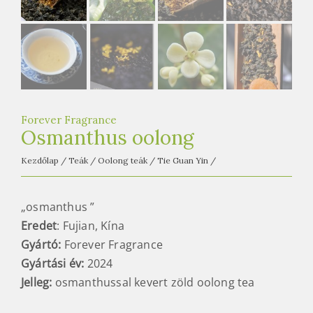
e
t
e
a
h
á
z
Forever Fragrance
Osmanthus oolong
Kezdőlap
/
Teák
/
Oolong teák
/
Tie Guan Yin
/
„osmanthus ”
Eredet
: Fujian, Kína
Gyártó:
Forever Fragrance
Gyártási év:
2024
Jelleg:
osmanthussal kevert zöld oolong tea