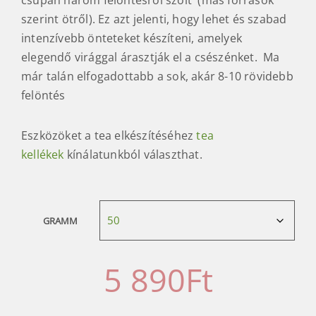
csupán három felöntésről szólt (más források
szerint ötről). Ez azt jelenti, hogy lehet és szabad
intenzívebb önteteket készíteni, amelyek
elegendő virággal árasztják el a csészénket. Ma
már talán elfogadottabb a sok, akár 8-10 rövidebb
felöntés
Eszközöket a tea elkészítéséhez
tea
kellékek
kínálatunkból választhat.
GRAMM
5 890
Ft