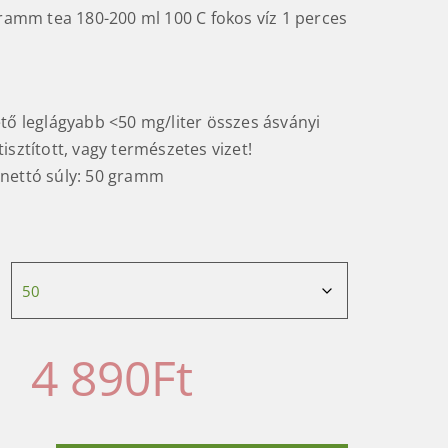
ramm tea 180-200 ml 100 C fokos víz 1 perces
ető leglágyabb <50 mg/liter összes ásványi
isztított, vagy természetes vizet!
nettó súly: 50 gramm
4 890
Ft