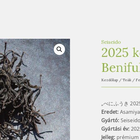
Seiseido
2025 k
Benifu
Kezdőlap
/
Teák
/
Fe
„べにふうき 202
Eredet:
Asamiya,
Gyártó:
Seiseid
Gyártási év:
202
Jelleg:
prémium f