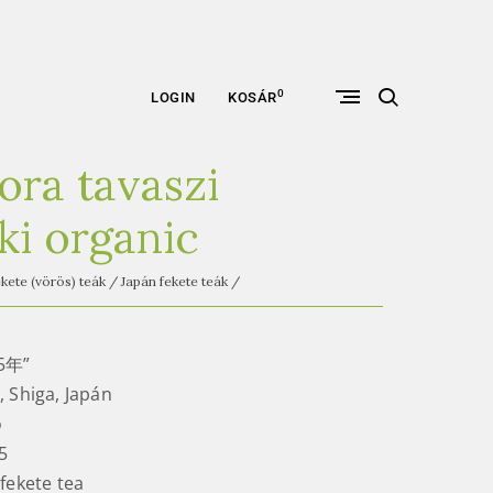
open
0
LOGIN
KOSÁR
search
form
ora tavaszi
ki organic
kete (vörös) teák
/
Japán fekete teák
/
5年”
 Shiga, Japán
o
5
ekete tea