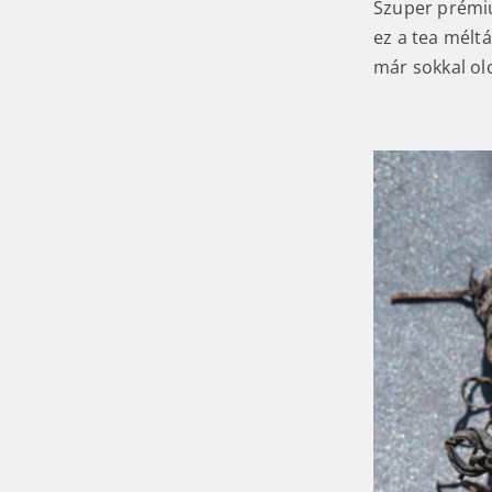
Szuper prémiu
ez a tea mélt
már sokkal ol