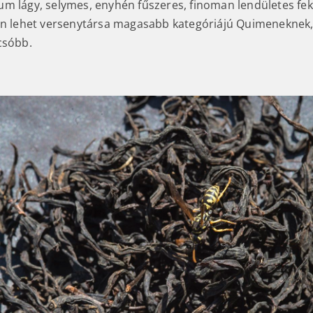
m lágy, selymes, enyhén fűszeres, finoman lendületes feke
án lehet versenytársa magasabb kategóriájú Quimeneknek
csóbb.