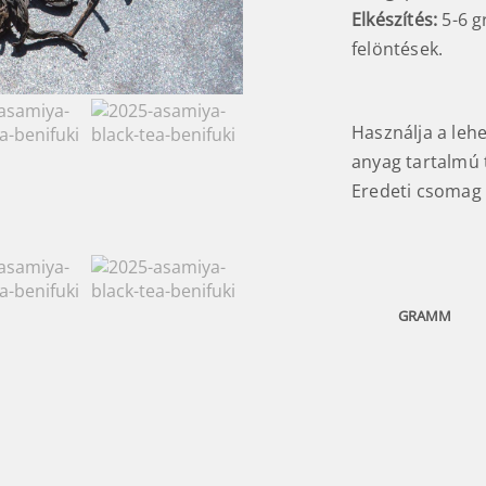
Elkészítés:
5-6 g
felöntések.
Használja a leh
anyag tartalmú t
Eredeti csomag 
GRAMM