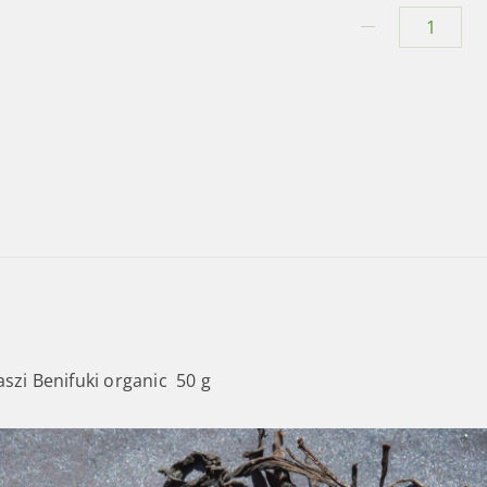
2025
kora
tavaszi
Benifuki
organic
mennyiség
aszi Benifuki organic 50 g