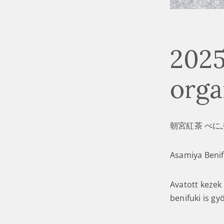
2025
orga
朝宮紅茶 べにふ
Asamiya Benifu
Avatott kezek
benifuki is gy