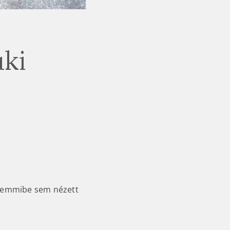
uki
g semmibe sem nézett