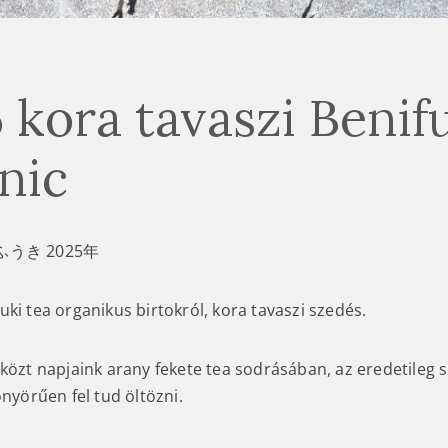
 kora tavaszi Benif
nic
うき 2025年
ki tea organikus birtokról, kora tavaszi szedés.
 közt napjaink arany fekete tea sodrásában, az eredetile
önyörűen fel tud öltözni.