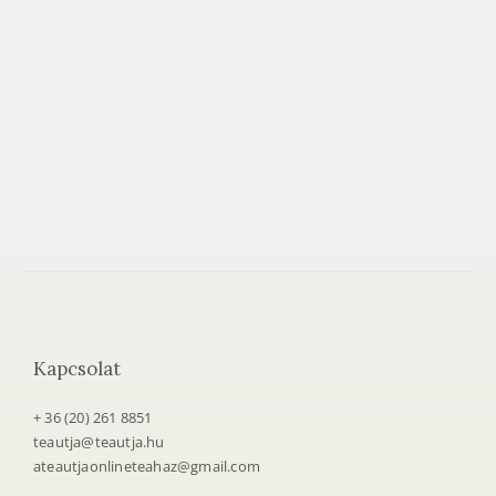
e
t
e
a
h
á
z
Kapcsolat
+ 36 (20) 261 8851
teautja@teautja.hu
ateautjaonlineteahaz@gmail.com