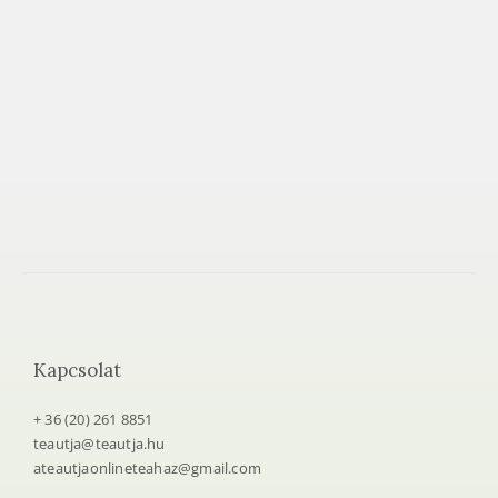
e
t
e
a
h
á
z
Kapcsolat
+ 36 (20) 261 8851
teautja@teautja.hu
ateautjaonlineteahaz@gmail.com