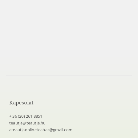
e
t
e
a
h
á
z
Kapcsolat
+ 36 (20) 261 8851
teautja@teautja.hu
ateautjaonlineteahaz@gmail.com