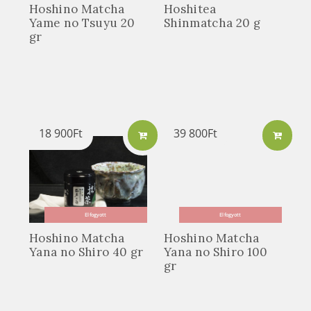
Hoshino Matcha
Hoshitea
Yame no Tsuyu 20
Shinmatcha 20 g
gr
18 900
Ft
39 800
Ft
Elfogyott
Elfogyott
Hoshino Matcha
Hoshino Matcha
Yana no Shiro 40 gr
Yana no Shiro 100
gr