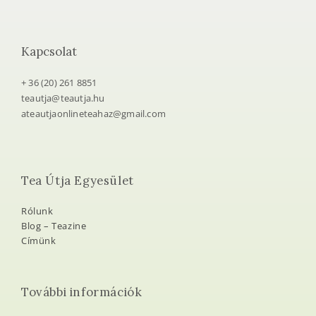
Kapcsolat
+ 36 (20) 261 8851
teautja@teautja.hu
ateautjaonlineteahaz@gmail.com
Tea Útja Egyesület
Rólunk
Blog – Teazine
Címünk
További információk