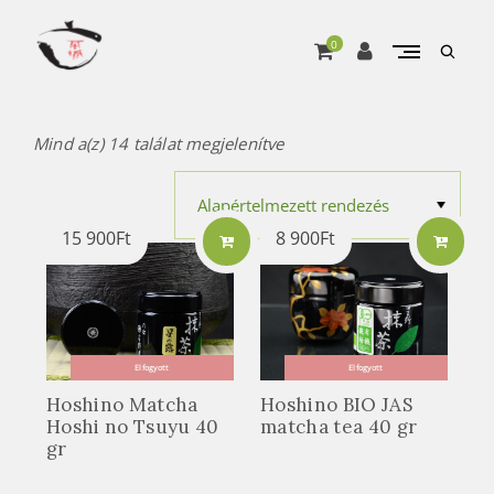
Skip
to
0
open
content
searc
A
Pure matcha, from Marukyu Koyamaen
form
T
Mind a(z) 14 találat megjelenítve
e
a
Ú
15 900
Ft
8 900
Ft
t
j
a
o
n
Elfogyott
Elfogyott
l
Hoshino Matcha
Hoshino BIO JAS
i
Hoshi no Tsuyu 40
matcha tea 40 gr
gr
n