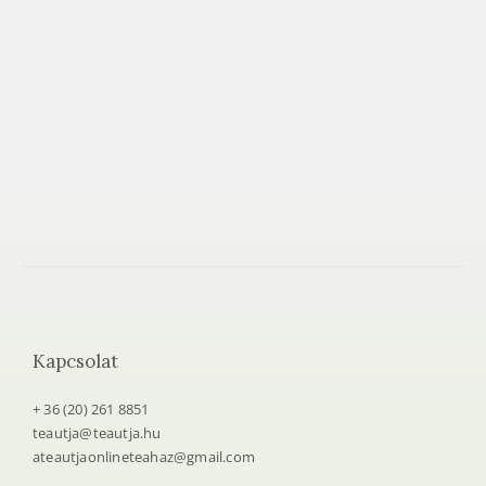
e
t
e
a
h
á
z
Kapcsolat
+ 36 (20) 261 8851
teautja@teautja.hu
ateautjaonlineteahaz@gmail.com