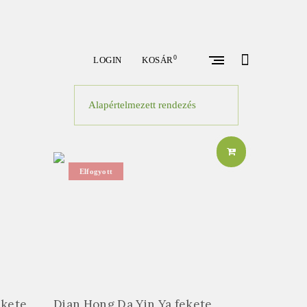
open
0
LOGIN
KOSÁR
search
form
Elfogyott
ekete
Dian Hong Da Yin Ya fekete