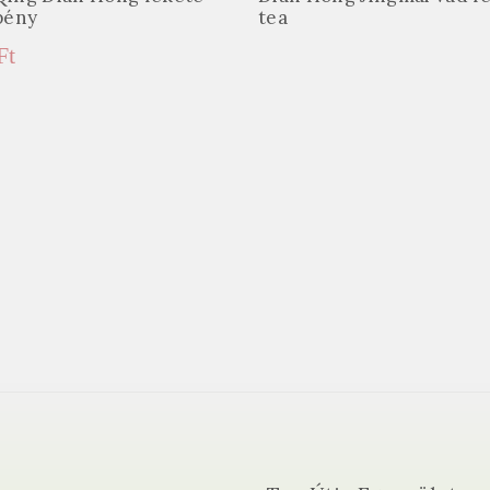
pény
tea
Ft