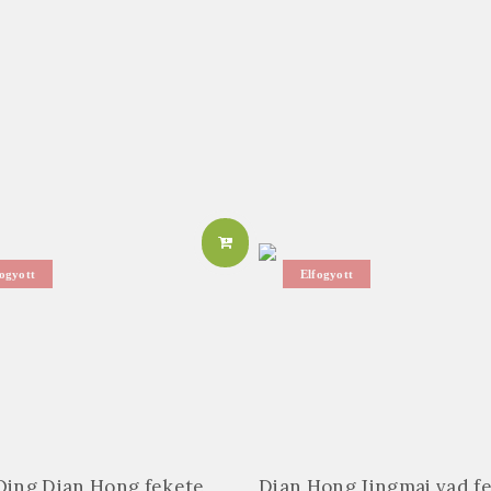
ogyott
Elfogyott
Qing Dian Hong fekete
Dian Hong Jingmai vad f