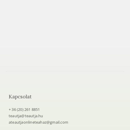
e
t
e
a
h
á
z
Kapcsolat
+ 36 (20) 261 8851
teautja@teautja.hu
ateautjaonlineteahaz@gmail.com