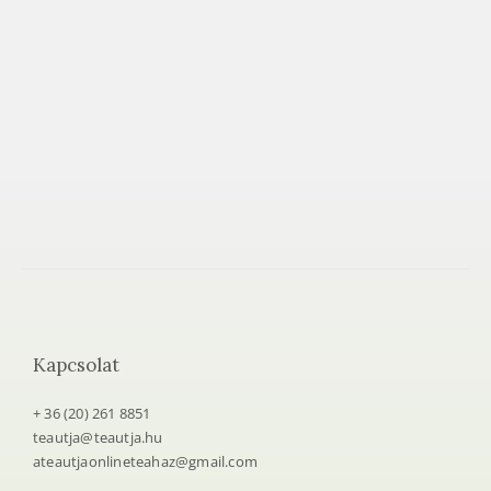
e
t
e
a
h
á
z
Kapcsolat
+ 36 (20) 261 8851
teautja@teautja.hu
ateautjaonlineteahaz@gmail.com