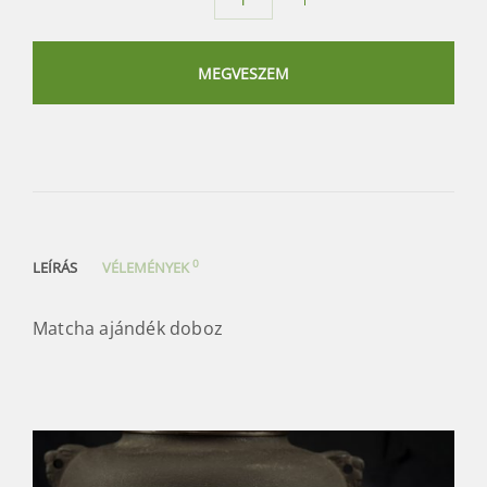
Marukyu-
Koyamaen
matcha
MEGVESZEM
ajándék
doboz
mennyiség
0
LEÍRÁS
VÉLEMÉNYEK
Matcha ajándék doboz