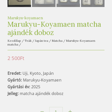
e
t
e
Marukyu-koyamaen
a
Marukyu-Koyamaen matcha
h
ajándék doboz
á
z
Kezdőlap
/
Teák
/
Japán tea
/
Matcha
/
Marukyu-Koyamaen
matcha
/
2 500
Ft
Eredet:
Uji, Kyoto, Japán
Gyártó:
Marukyu-Koyamaen
Gyártási év:
2025
Jelleg:
matcha ajándék doboz