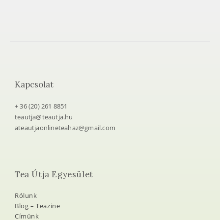
Kapcsolat
+ 36 (20) 261 8851
teautja@teautja.hu
ateautjaonlineteahaz@gmail.com
Tea Útja Egyesület
Rólunk
Blog – Teazine
Címünk